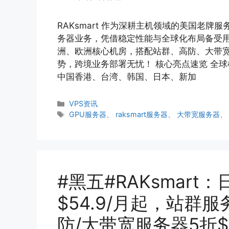
RAKsmart 作为深耕主机领域的美国老牌服
务器业务，凭借稳定性能与全球化布局备受用
洲、欧洲核心机房，搭配站群、高防、大带宽
势，跨境业务部署无忧！ 核心亮点速览 全
中国香港、台湾、韩国、日本、新加
分
VPS资讯
类
标
GPU服务器
、
raksmart服务器
、
大带宽服务器
签
#黑五#RAKsmar
$54.9/月起，站群服
防/大带宽服务器5折$3