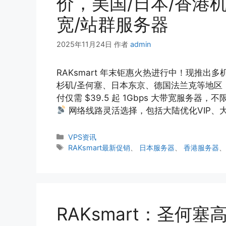
价，美国/日本/香港机
宽/站群服务器
2025年11月24日
作者
admin
RAKsmart 年末钜惠火热进行中！现推
杉矶/圣何塞、日本东京、德国法兰克等地区
付仅需 $39.5 起 1Gbps 大带宽服务器，不
网络线路灵活选择，包括大陆优化VIP、
分
VPS资讯
类
标
RAKsmart最新促销
、
日本服务器
、
香港服务器
签
RAKsmart：圣何塞