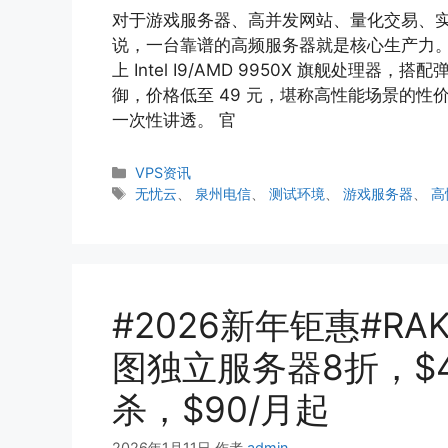
对于游戏服务器、高并发网站、量化交易、
说，一台靠谱的高频服务器就是核心生产力。
上 Intel I9/AMD 9950X 旗舰处理器，搭
御，价格低至 49 元，堪称高性能场景的
一次性讲透。 官
分
VPS资讯
类
标
无忧云
、
泉州电信
、
测试环境
、
游戏服务器
、
高
签
#2026新年钜惠#RA
图独立服务器8折，$4
杀，$90/月起
2026年1月11日
作者
admin