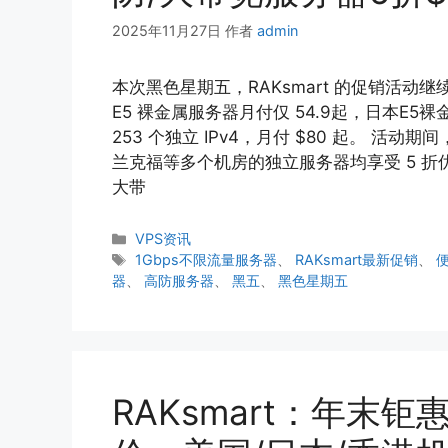
2025年11月27日
作者
admin
本次黑色星期五，RAKsmart 的促销活
E5 裸金属服务器月付仅 54.9起，日本E5
253 个独立 IPv4，月付 $80 起。 
兰克福等多个机房的独立服务器均享受 5 折优
大带
分
VPS资讯
类
标
1Gbps不限流量服务器
、
RAKsmart最新促销
、
签
器
、
高防服务器
、
黑五
、
黑色星期五
RAKsmart：年末