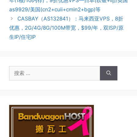
年(1核/1G内存)，9折优惠VPS—日本(软银+iij)/英国
as9929/美国(cn2+cuii+cmin2+bgp)等
CASBAY（AS132841）：马来西亚VPS，8折
优惠，2G/4G/8G/100M带宽，$99/年，双ISP/原
生IP/住宅IP
搜
索：