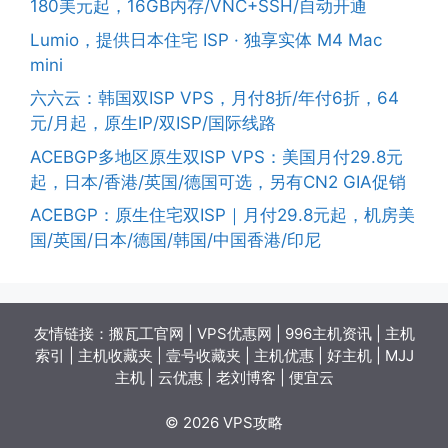
180美元起，16GB内存/VNC+SSH/自动开通
Lumio，提供日本住宅 ISP · 独享实体 M4 Mac
mini
六六云：韩国双ISP VPS，月付8折/年付6折，64
元/月起，原生IP/双ISP/国际线路
ACEBGP多地区原生双ISP VPS：美国月付29.8元
起，日本/香港/英国/德国可选，另有CN2 GIA促销
ACEBGP：原生住宅双ISP｜月付29.8元起，机房美
国/英国/日本/德国/韩国/中国香港/印尼
友情链接：
搬瓦工官网
|
VPS优惠网
|
996主机资讯
|
主机
索引
|
主机收藏夹
|
壹号收藏夹
|
主机优惠
|
好主机
|
MJJ
主机
|
云优惠
|
老刘博客
|
便宜云
© 2026 VPS攻略