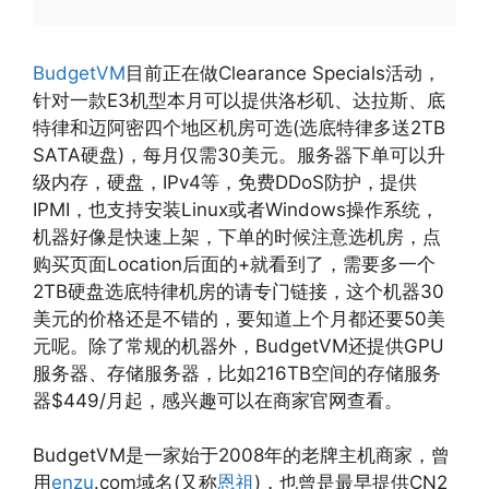
BudgetVM
目前正在做Clearance Specials活动，
针对一款E3机型本月可以提供洛杉矶、达拉斯、底
特律和迈阿密四个地区机房可选(选底特律多送2TB
SATA硬盘)，每月仅需30美元。服务器下单可以升
级内存，硬盘，IPv4等，免费DDoS防护，提供
IPMI，也支持安装Linux或者Windows操作系统，
机器好像是快速上架，下单的时候注意选机房，点
购买页面Location后面的+就看到了，需要多一个
2TB硬盘选底特律机房的请专门链接，这个机器30
美元的价格还是不错的，要知道上个月都还要50美
元呢。除了常规的机器外，BudgetVM还提供GPU
服务器、存储服务器，比如216TB空间的存储服务
器$449/月起，感兴趣可以在商家官网查看。
BudgetVM是一家始于2008年的老牌主机商家，曾
用
enzu
.com域名(又称
恩祖
)，也曾是最早提供CN2