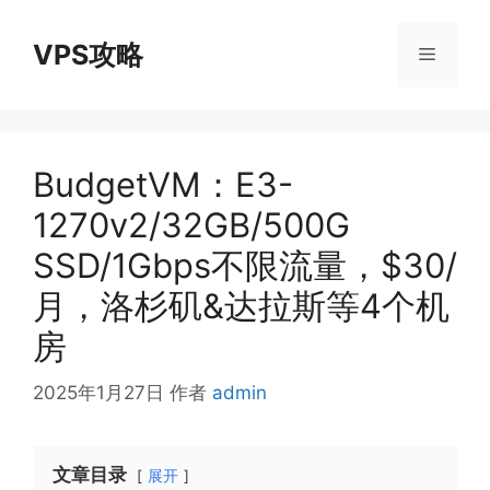
跳
至
VPS攻略
菜
内
容
单
BudgetVM：E3-
1270v2/32GB/500G
SSD/1Gbps不限流量，$30/
月，洛杉矶&达拉斯等4个机
房
2025年1月27日
作者
admin
文章目录
展开