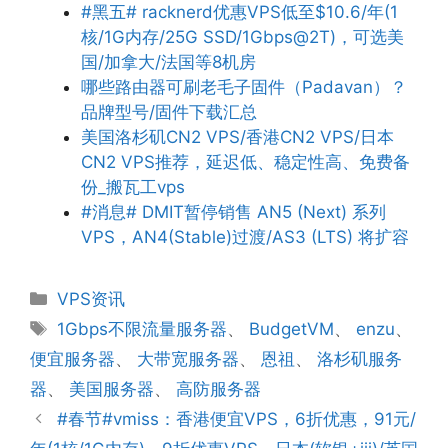
#黑五# racknerd优惠VPS低至$10.6/年(1
核/1G内存/25G SSD/1Gbps@2T)，可选美
国/加拿大/法国等8机房
哪些路由器可刷老毛子固件（Padavan）？
品牌型号/固件下载汇总
美国洛杉矶CN2 VPS/香港CN2 VPS/日本
CN2 VPS推荐，延迟低、稳定性高、免费备
份_搬瓦工vps
#消息# DMIT暂停销售 AN5 (Next) 系列
VPS，AN4(Stable)过渡/AS3 (LTS) 将扩容
分
VPS资讯
类
标
1Gbps不限流量服务器
、
BudgetVM
、
enzu
、
签
便宜服务器
、
大带宽服务器
、
恩祖
、
洛杉矶服务
器
、
美国服务器
、
高防服务器
#春节#vmiss：香港便宜VPS，6折优惠，91元/