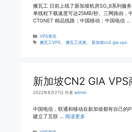
搬瓦工 日前上线了新加坡机房SG_8系列服务器
单线程下载速度可达25MB/秒。三网路由，中
CTGNET 精品线路；中国移动：中国电信 …
分
VPS资讯
类
标
搬瓦工VPS
、
搬瓦工优惠
、
新加坡cn2 gia vps
签
新加坡CN2 GIA VP
2022年8月27日
作者
admin
中国电信，联通和移动在新加坡都有自己的PoP
建立了互联 …
阅读更多
分
VPS资讯