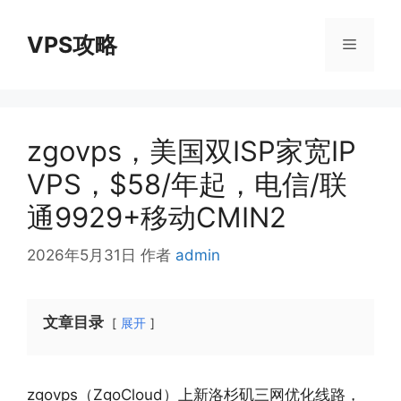
跳
至
VPS攻略
菜
内
容
单
zgovps，美国双ISP家宽IP
VPS，$58/年起，电信/联
通9929+移动CMIN2
2026年5月31日
作者
admin
文章目录
展开
zgovps（ZgoCloud）上新洛杉矶三网优化线路，