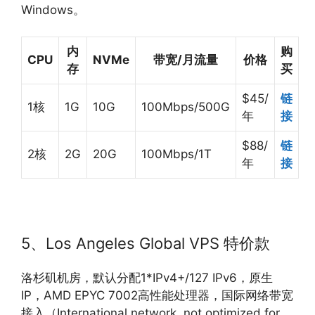
Windows。
内
购
CPU
NVMe
带宽/月流量
价格
存
买
$45/
链
1核
1G
10G
100Mbps/500G
年
接
$88/
链
2核
2G
20G
100Mbps/1T
年
接
5、Los Angeles Global VPS 特价款
洛杉矶机房，默认分配1*IPv4+/127 IPv6，原生
IP，AMD EPYC 7002高性能处理器，国际网络带宽
接入（International network, not optimized for