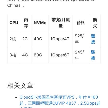
China）。
内
带宽/月流
购
CPU
NVMe
价格
存
量
买
$25/
链
2核
2G
40G
1Gbps/4T
年
接
$45/
链
3核
4G
60G
1Gbps/6T
年
接
相关文章
CloudSilk美国圣何塞便宜VPS，年付￥160
起，三网回程联通CUVIP 4837，2.5Gbps超