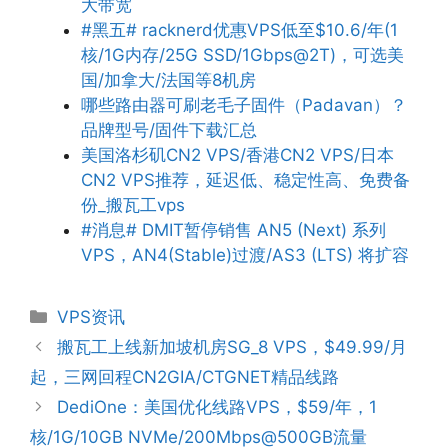
大带宽
#黑五# racknerd优惠VPS低至$10.6/年(1
核/1G内存/25G SSD/1Gbps@2T)，可选美
国/加拿大/法国等8机房
哪些路由器可刷老毛子固件（Padavan）？
品牌型号/固件下载汇总
美国洛杉矶CN2 VPS/香港CN2 VPS/日本
CN2 VPS推荐，延迟低、稳定性高、免费备
份_搬瓦工vps
#消息# DMIT暂停销售 AN5 (Next) 系列
VPS，AN4(Stable)过渡/AS3 (LTS) 将扩容
分
VPS资讯
类
搬瓦工上线新加坡机房SG_8 VPS，$49.99/月
起，三网回程CN2GIA/CTGNET精品线路
DediOne：美国优化线路VPS，$59/年，1
核/1G/10GB NVMe/200Mbps@500GB流量