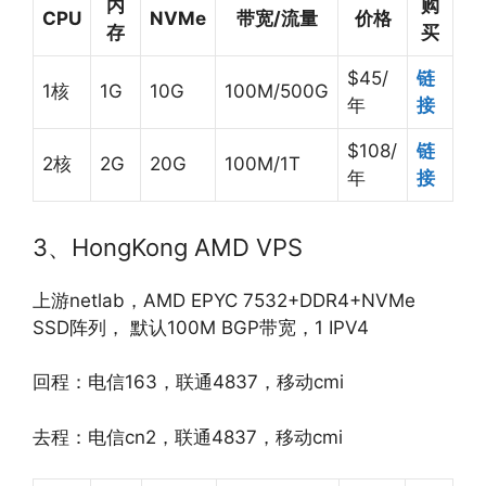
内
购
CPU
NVMe
带宽/流量
价格
存
买
$45/
链
1核
1G
10G
100M/500G
年
接
$108/
链
2核
2G
20G
100M/1T
年
接
3、HongKong AMD VPS
上游netlab，AMD EPYC 7532+DDR4+NVMe
SSD阵列， 默认100M BGP带宽，1 IPV4
回程：电信163，联通4837，移动cmi
去程：电信cn2，联通4837，移动cmi