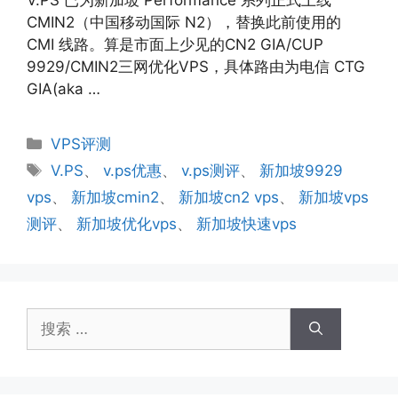
CMIN2（中国移动国际 N2），替换此前使用的
CMI 线路。算是市面上少见的CN2 GIA/CUP
9929/CMIN2三网优化VPS，具体路由为电信 CTG
GIA(aka …
分
VPS评测
类
标
V.PS
、
v.ps优惠
、
v.ps测评
、
新加坡9929
签
vps
、
新加坡cmin2
、
新加坡cn2 vps
、
新加坡vps
测评
、
新加坡优化vps
、
新加坡快速vps
搜
索：