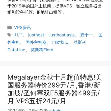
于2019年的国外主机商，提供VPS、独立服务器出
租和设备托管、IP地址出租等，
分
VPS资讯
类
标
11.11
、
justhost
、
justhost.asia
、
双十一
、
国
签
外主机
、
国外主机商
、
自助换ip
、
莫斯科
DataLine
、
莫斯科Fiord
Megalayer金秋十月超值特惠!美
国服务器特价299元/月,香港/新
加坡/圣何塞双E5服务器499元/
月,VPS五折24元/月
2024年9月28日
作者
admin