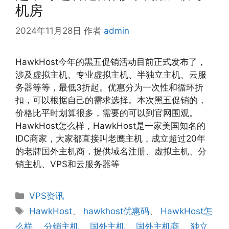
机房
2024年11月28日
作者
admin
HawkHost今年的黑五促销活动目前正式发布了，
涉及虚拟主机、专业虚拟主机、半独立主机、云服
务器等等，最低3折起。优惠分为一次性和循环折
扣，可以根据自己的需求选择。本次黑五促销的，
价格比平时划算很多，需要的可以到官网围观。
HawkHost怎么样，HawkHost是一家美国知名的
IDC商家，大家都直接叫老鹰主机，成立超过20年
的老牌国外主机商，提供域名注册、虚拟主机、分
销主机、VPS和云服务器等
分
VPS资讯
类
标
HawkHost
、
hawkhost优惠码
、
HawkHost怎
签
么样
、
分销主机
、
国外主机
、
国外主机商
、
独立