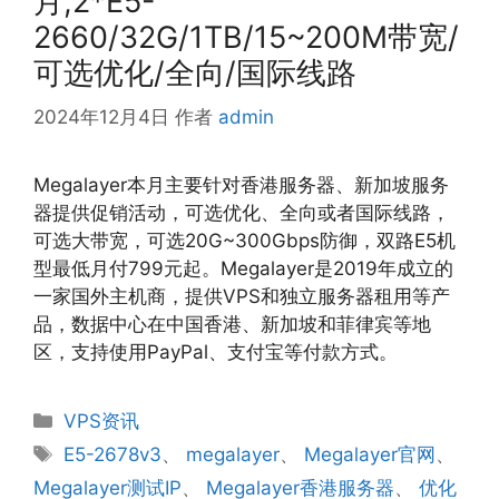
月,2*E5-
2660/32G/1TB/15~200M带宽/
可选优化/全向/国际线路
2024年12月4日
作者
admin
Megalayer本月主要针对香港服务器、新加坡服务
器提供促销活动，可选优化、全向或者国际线路，
可选大带宽，可选20G~300Gbps防御，双路E5机
型最低月付799元起。Megalayer是2019年成立的
一家国外主机商，提供VPS和独立服务器租用等产
品，数据中心在中国香港、新加坡和菲律宾等地
区，支持使用PayPal、支付宝等付款方式。
分
VPS资讯
类
标
E5-2678v3
、
megalayer
、
Megalayer官网
、
签
Megalayer测试IP
、
Megalayer香港服务器
、
优化