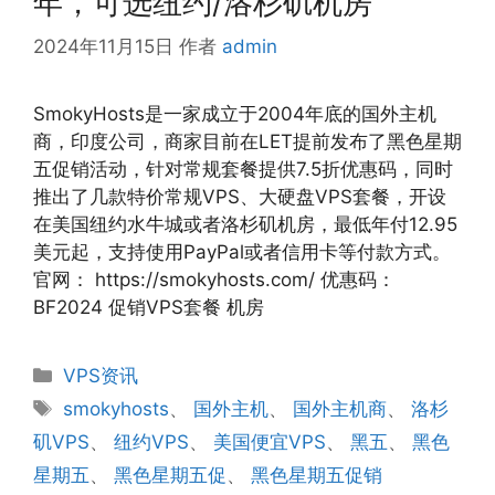
年，可选纽约/洛杉矶机房
2024年11月15日
作者
admin
SmokyHosts是一家成立于2004年底的国外主机
商，印度公司，商家目前在LET提前发布了黑色星期
五促销活动，针对常规套餐提供7.5折优惠码，同时
推出了几款特价常规VPS、大硬盘VPS套餐，开设
在美国纽约水牛城或者洛杉矶机房，最低年付12.95
美元起，支持使用PayPal或者信用卡等付款方式。
官网： https://smokyhosts.com/ 优惠码：
BF2024 促销VPS套餐 机房
分
VPS资讯
类
标
smokyhosts
、
国外主机
、
国外主机商
、
洛杉
签
矶VPS
、
纽约VPS
、
美国便宜VPS
、
黑五
、
黑色
星期五
、
黑色星期五促
、
黑色星期五促销