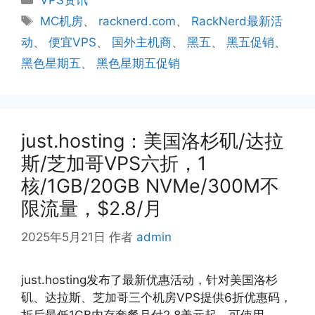
VPS资讯
类
标
MC机房
、
racknerd.com
、
RackNerd最新活
签
动
、
便宜VPS
、
国外主机商
、
黑五
、
黑五促销
、
黑色星期五
、
黑色星期五促销
just.hosting：美国洛杉矶/达拉
斯/芝加哥VPS六折，1
核/1GB/20GB NVMe/300M不
限流量，$2.8/月
2025年5月21日
作者
admin
just.hosting发布了最新优惠活动，针对美国洛杉
矶、达拉斯、芝加哥三个机房VPS提供6折优惠码，
折后最低1GB内存套餐月付2.8美元起，可使用