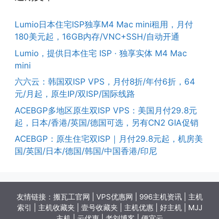
Lumio日本住宅ISP独享M4 Mac mini租用，月付
180美元起，16GB内存/VNC+SSH/自动开通
Lumio，提供日本住宅 ISP · 独享实体 M4 Mac
mini
六六云：韩国双ISP VPS，月付8折/年付6折，64
元/月起，原生IP/双ISP/国际线路
ACEBGP多地区原生双ISP VPS：美国月付29.8元
起，日本/香港/英国/德国可选，另有CN2 GIA促销
ACEBGP：原生住宅双ISP｜月付29.8元起，机房美
国/英国/日本/德国/韩国/中国香港/印尼
友情链接：
搬瓦工官网
|
VPS优惠网
|
996主机资讯
|
主机
索引
|
主机收藏夹
|
壹号收藏夹
|
主机优惠
|
好主机
|
MJJ
主机
|
云优惠
|
老刘博客
|
便宜云