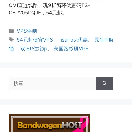
CMI直连线路。现9折循环优惠码TS-
CBP205DQJE，54元起。
分
VPS评测
类
标
54元起便宜VPS
、
lisahost优惠
、
原生IP解
签
锁
、
双ISP住宅ip
、
美国洛杉矶VPS
搜
索：