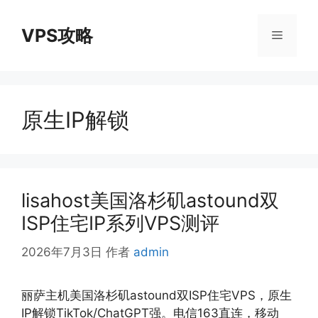
跳
至
VPS攻略
菜
内
容
单
原生IP解锁
lisahost美国洛杉矶astound双
ISP住宅IP系列VPS测评
2026年7月3日
作者
admin
丽萨主机美国洛杉矶astound双ISP住宅VPS，原生
IP解锁TikTok/ChatGPT强。电信163直连，移动