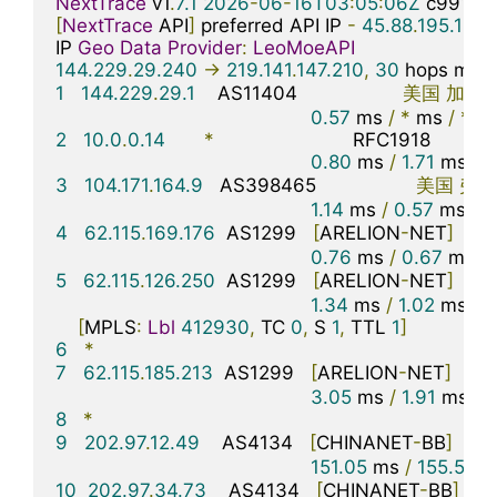
NextTrace
 v1
.
7.1
2026
-
06
-
16T03
:
05
:
06Z
[
NextTrace
 API
]
 preferred API IP 
-
45.88
.
195.154
IP 
Geo
Data
Provider
:
LeoMoeAPI
144.229
.
29.240
->
219.141
.
147.210
,
30
 hops max
,
1
144.229
.
29.1
    AS11404                   
美国
加利
0.57
 ms 
/
*
 ms 
/
*
2
10.0
.
0.14
*
                         RFC1918          

0.80
 ms 
/
1.71
 ms 
/
0
3
104.171
.
164.9
   AS398465                  
美国
弗吉
1.14
 ms 
/
0.57
 ms 
/
1
4
62.115
.
169.176
  AS1299   
[
ARELION
-
NET
]
美
0.76
 ms 
/
0.67
 ms 
/
5
62.115
.
126.250
  AS1299   
[
ARELION
-
NET
]
美
1.34
 ms 
/
1.02
 ms 
/
1
[
MPLS
:
Lbl
412930
,
 TC 
0
,
 S 
1
,
 TTL 
1
]
6
*
7
62.115
.
185.213
  AS1299   
[
ARELION
-
NET
]
美
3.05
 ms 
/
1.91
 ms 
/
2
8
*
9
202.97
.
12.49
    AS4134   
[
CHINANET
-
BB
]
中
151.05
 ms 
/
155.54
 m
10
202.97
.
34.73
    AS4134   
[
CHINANET
-
BB
]