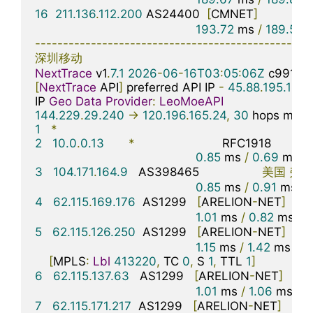
16
211.136
.
112.200
 AS24400  
[
CMNET
]
中
193.72
 ms 
/
189.56
 
-------------------------------------------------
深圳移动
NextTrace
 v1
.
7.1
2026
-
06
-
16T03
:
05
:
06Z
[
NextTrace
 API
]
 preferred API IP 
-
45.88
.
195.154
IP 
Geo
Data
Provider
:
LeoMoeAPI
144.229
.
29.240
->
120.196
.
165.24
,
30
 hops max
,
1
*
2
10.0
.
0.13
*
                         RFC1918          

0.85
 ms 
/
0.69
 ms 
/
3
104.171
.
164.9
   AS398465                  
美国
弗吉
0.85
 ms 
/
0.91
 ms 
/
4
62.115
.
169.176
  AS1299   
[
ARELION
-
NET
]
美
1.01
 ms 
/
0.82
 ms 
/
0
5
62.115
.
126.250
  AS1299   
[
ARELION
-
NET
]
美
1.15
 ms 
/
1.42
 ms 
/
1.
[
MPLS
:
Lbl
413220
,
 TC 
0
,
 S 
1
,
 TTL 
1
]
6
62.115
.
137.63
   AS1299   
[
ARELION
-
NET
]
美
1.01
 ms 
/
1.06
 ms 
/
*
7
62.115
.
171.217
  AS1299   
[
ARELION
-
NET
]
美