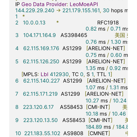
IP 
Geo
Data
Provider
:
LeoMoeAPI
144.229
.
29.240
->
221.179
.
155.161
,
30
 hops max
,
1
*
2
10.0
.
0.13
*
                         RFC1918          

0.82
 ms 
/
0.71
 ms 
/
3
104.171
.
164.9
   AS398465                  
美国
弗吉
0.76
 ms 
/
1.30
 ms 
/
4
62.115
.
169.176
  AS1299   
[
ARELION
-
NET
]
美
0.75
 ms 
/
0.60
 ms 
/
5
62.115
.
126.250
  AS1299   
[
ARELION
-
NET
]
美
1.35
 ms 
/
0.92
 ms 
/
[
MPLS
:
Lbl
412930
,
 TC 
0
,
 S 
1
,
 TTL 
1
]
6
62.115
.
140.227
  AS1299   
[
ARELION
-
NET
]
美
1.07
 ms 
/
1.31
 ms 
/
*
7
62.115
.
171.219
  AS1299   
[
ARELION
-
NET
]
美
10.27
 ms 
/
10.24
 ms 
8
223.120
.
6.17
    AS58453  
[
CMI
-
INT
]
美国
10.18
 ms 
/
10.46
 ms 
9
223.120
.
13.50
   AS58453  
[
CMI
-
INT
]
美国
184.89
 ms 
/
184.81
 m
10
221.183
.
55.102
  AS9808   
[
CMNET
]
中国