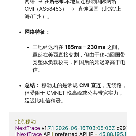
网络 → 在
洛杉矶
本地直连移动国际网络
CMI（AS58453） → 直连回国（北京/上
海/广州）。
网络特征：
三地延迟均在
185ms – 230ms
之间。
虽然在美西直接交割，但由于移动回国带
宽整体负载较高，回国后的延迟略高于电
信。
总结：
移动走的是常规
CMI 直连
，无绕路，
但受限于 CMNET 晚高峰或公共带宽实力，
延迟比电信稍逊。
北京移动
NextTrace
 v1
.
7.1
2026
-
06
-
16T03
:
05
:
06Z
[
NextTrace
 API
]
 preferred API IP 
-
45.88
.
195.154