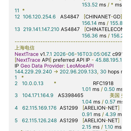
153.52
 ms 
/
*
 ms 
/
*
11
*
12
106.120
.
254.6
   AS4847   
[
CHINANET
-
GD
]
156.14
 ms 
/
155.83
 m
13
219.141
.
147.210
 AS4847   
[
CHINATELECOM
-
B
156.36
 ms 
/
156.26
 
-------------------------------------------------
上海电信
NextTrace
 v1
.
7.1
2026
-
06
-
16T03
:
05
:
06Z
[
NextTrace
 API
]
 preferred API IP 
-
45.88
.
195.154
IP 
Geo
Data
Provider
:
LeoMoeAPI
144.229
.
29.240
->
202.96
.
209.133
,
30
 hops max
1
*
2
10.0
.
0.13
*
                         RFC1918          

1.01
 ms 
/
0.50
 ms 
/
0
3
104.171
.
164.9
   AS398465                  
美国
弗吉
1.04
 ms 
/
0.57
 ms 
/
4
62.115
.
169.176
  AS1299   
[
ARELION
-
NET
]
美
0.91
 ms 
/
4.39
 ms 
/
5
62.115
.
126.248
  AS1299   
[
ARELION
-
NET
]
美
2.15
 ms 
/
1.10
 ms 
/
0