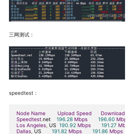
三网测试：
speedtest：
Node
Name
Upload
Speed
Download
Sp
Speedtest
.
net    
196.28
Mbps
196.60
Mbps
Los
Angeles
,
 US  
190.92
Mbps
191.27
Mbps
Dallas
,
 US       
191.82
Mbps
191.86
Mbps