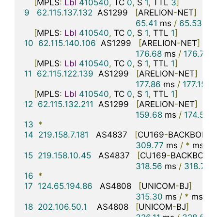
[
MPLS
:
Lbl
410540
,
 TC 
0
,
 S 
1
,
 TTL 
3
]
9
62.115
.
137.132
  AS1299   
[
ARELION
-
NET
]
美
65.41
 ms 
/
65.53
 ms
[
MPLS
:
Lbl
410540
,
 TC 
0
,
 S 
1
,
 TTL 
1
]
10
62.115
.
140.106
  AS1299   
[
ARELION
-
NET
]
176.68
 ms 
/
176.73
 
[
MPLS
:
Lbl
410540
,
 TC 
0
,
 S 
1
,
 TTL 
1
]
11
62.115
.
122.139
  AS1299   
[
ARELION
-
NET
]
德
177.86
 ms 
/
177.15
 m
[
MPLS
:
Lbl
410540
,
 TC 
0
,
 S 
1
,
 TTL 
1
]
12
62.115
.
132.211
  AS1299   
[
ARELION
-
NET
]
德
159.68
 ms 
/
174.59
 
13
*
14
219.158
.
7.181
   AS4837   
[
CU169
-
BACKBONE
]
309.77
 ms 
/
*
 ms 
/
*
15
219.158
.
10.45
   AS4837   
[
CU169
-
BACKBONE
318.56
 ms 
/
318.70
 
16
*
17
124.65
.
194.86
   AS4808   
[
UNICOM
-
BJ
]
中
315.30
 ms 
/
*
 ms 
/
*
18
202.106
.
50.1
    AS4808   
[
UNICOM
-
BJ
]
中