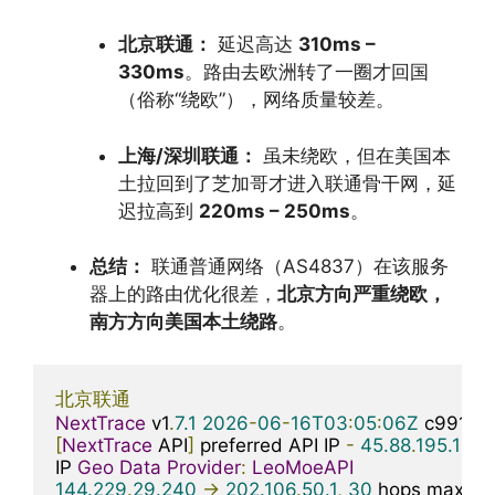
北京联通：
延迟高达
310ms –
330ms
。路由去欧洲转了一圈才回国
（俗称“绕欧”），网络质量较差。
上海/深圳联通：
虽未绕欧，但在美国本
土拉回到了芝加哥才进入联通骨干网，延
迟拉高到
220ms – 250ms
。
总结：
联通普通网络（AS4837）在该服务
器上的路由优化很差，
北京方向严重绕欧，
南方方向美国本土绕路
。
北京联通
NextTrace
 v1
.
7.1
2026
-
06
-
16T03
:
05
:
06Z
[
NextTrace
 API
]
 preferred API IP 
-
45.88
.
195.154
IP 
Geo
Data
Provider
:
LeoMoeAPI
144.229
.
29.240
->
202.106
.
50.1
,
30
 hops max
,
2