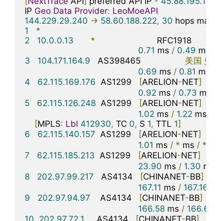
[
NextTrace
 API
]
 preferred API IP 
-
45.88
.
195.154
IP 
Geo
Data
Provider
:
LeoMoeAPI
144.229
.
29.240
->
58.60
.
188.222
,
30
 hops max
,
1
*
2
10.0
.
0.13
*
                         RFC1918          

0.71
 ms 
/
0.49
 ms 
/
3
104.171
.
164.9
   AS398465                  
美国
弗吉
0.69
 ms 
/
0.81
 ms 
/
4
62.115
.
169.176
  AS1299   
[
ARELION
-
NET
]
美
0.92
 ms 
/
0.73
 ms 
/
5
62.115
.
126.248
  AS1299   
[
ARELION
-
NET
]
美
1.02
 ms 
/
1.22
 ms 
/
1
[
MPLS
:
Lbl
412930
,
 TC 
0
,
 S 
1
,
 TTL 
1
]
6
62.115
.
140.157
  AS1299   
[
ARELION
-
NET
]
美
1.01
 ms 
/
*
 ms 
/
*
7
62.115
.
185.213
  AS1299   
[
ARELION
-
NET
]
美
23.90
 ms 
/
1.30
 ms 
/
8
202.97
.
99.217
   AS4134   
[
CHINANET
-
BB
]
167.11
 ms 
/
167.16
 ms
9
202.97
.
94.97
    AS4134   
[
CHINANET
-
BB
]
中
166.58
 ms 
/
166.61
 
10
202.97
.
72.1
     AS4134   
[
CHINANET
-
BB
]
中