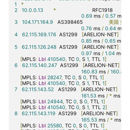
1
*
2
10.0
.
0.13
*
                         RFC1918          

0.69
 ms 
/
0.57
 ms 
/
3
104.171
.
164.9
   AS398465                  
美国
弗吉
0.76
 ms 
/
0.64
 ms 
/
4
62.115
.
169.176
  AS1299   
[
ARELION
-
NET
]
美
0.85
 ms 
/
0.65
 ms 
/
5
62.115
.
126.248
  AS1299   
[
ARELION
-
NET
]
美
0.97
 ms 
/
1.04
 ms 
/
[
MPLS
:
Lbl
410540
,
 TC 
0
,
 S 
1
,
 TTL 
1
]
6
62.115
.
140.247
  AS1299   
[
ARELION
-
NET
]
160.83
 ms 
/
160.80
 
[
MPLS
:
Lbl
28247
,
 TC 
0
,
 S 
0
,
 TTL 
1
]
[
MPLS
:
Lbl
410540
,
 TC 
0
,
 S 
1
,
 TTL 
1
]
7
62.115
.
143.52
   AS1299   
[
ARELION
-
NET
]
美
161.53
 ms 
/
*
 ms 
/
*
 
[
MPLS
:
Lbl
24944
,
 TC 
0
,
 S 
0
,
 TTL 
1
]
[
MPLS
:
Lbl
410540
,
 TC 
0
,
 S 
1
,
 TTL 
2
]
8
62.115
.
143.119
  AS1299   
[
ARELION
-
NET
]
美
165.53
 ms 
/
*
 ms 
/
*
[
MPLS
:
Lbl
25580
,
 TC 
0
,
 S 
0
,
 TTL 
1
]