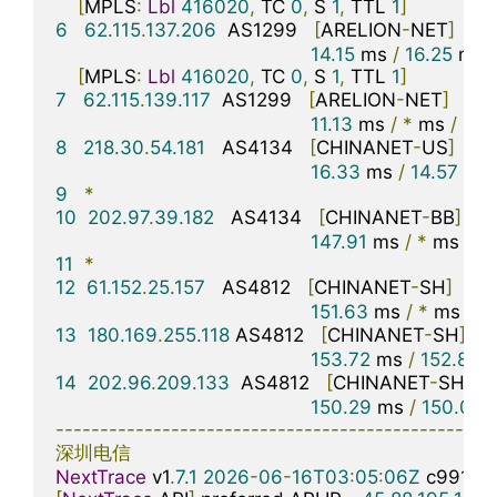
[
MPLS
:
Lbl
416020
,
 TC 
0
,
 S 
1
,
 TTL 
1
]
6
62.115
.
137.206
  AS1299   
[
ARELION
-
NET
]
美
14.15
 ms 
/
16.25
 ms 
/
[
MPLS
:
Lbl
416020
,
 TC 
0
,
 S 
1
,
 TTL 
1
]
7
62.115
.
139.117
  AS1299   
[
ARELION
-
NET
]
美
11.13
 ms 
/
*
 ms 
/
*
8
218.30
.
54.181
   AS4134   
[
CHINANET
-
US
]
美
16.33
 ms 
/
14.57
 ms 
9
*
10
202.97
.
39.182
   AS4134   
[
CHINANET
-
BB
]
147.91
 ms 
/
*
 ms 
/
*
11
*
12
61.152
.
25.157
   AS4812   
[
CHINANET
-
SH
]
中
151.63
 ms 
/
*
 ms 
/
*
13
180.169
.
255.118
 AS4812   
[
CHINANET
-
SH
]
153.72
 ms 
/
152.87
 
14
202.96
.
209.133
  AS4812   
[
CHINANET
-
SH
]
150.29
 ms 
/
150.07
 
-------------------------------------------------
深圳电信
NextTrace
 v1
.
7.1
2026
-
06
-
16T03
:
05
:
06Z