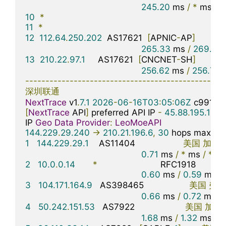
245.20
 ms 
/
*
 ms 
/
*
10
*
11
*
12
112.64
.
250.202
  AS17621  
[
APNIC
-
AP
]
中
265.33
 ms 
/
269.97
13
210.22
.
97.1
     AS17621  
[
CNCNET
-
SH
]
中
256.62
 ms 
/
256.78
 
-------------------------------------------------
深圳联通
NextTrace
 v1
.
7.1
2026
-
06
-
16T03
:
05
:
06Z
[
NextTrace
 API
]
 preferred API IP 
-
45.88
.
195.154
IP 
Geo
Data
Provider
:
LeoMoeAPI
144.229
.
29.240
->
210.21
.
196.6
,
30
 hops max
,
28
1
144.229
.
29.1
    AS11404                   
美国
加利
0.71
 ms 
/
*
 ms 
/
*
2
10.0
.
0.14
*
                         RFC1918          

0.60
 ms 
/
0.59
 ms 
/
3
104.171
.
164.9
   AS398465                  
美国
弗吉
0.66
 ms 
/
0.72
 ms 
/
4
50.242
.
151.53
   AS7922                    
美国
加利
1.68
 ms 
/
1.32
 ms 
/
1