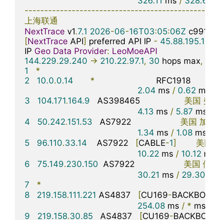
326.11
 ms 
/
328.63
 
-------------------------------------------------
上海联通
NextTrace
 v1
.
7.1
2026
-
06
-
16T03
:
05
:
06Z
[
NextTrace
 API
]
 preferred API IP 
-
45.88
.
195.154
IP 
Geo
Data
Provider
:
LeoMoeAPI
144.229
.
29.240
->
210.22
.
97.1
,
30
 hops max
,
28
1
*
2
10.0
.
0.14
*
                         RFC1918          

2.04
 ms 
/
0.62
 ms 
/
3
104.171
.
164.9
   AS398465                  
美国
弗吉
4.13
 ms 
/
5.87
 ms 
/
0
4
50.242
.
151.53
   AS7922                    
美国
加利
1.34
 ms 
/
1.08
 ms 
/
1
5
96.110
.
33.14
    AS7922   
[
CABLE
-
1
]
美国
10.22
 ms 
/
10.12
 ms 
6
75.149
.
230.150
  AS7922                    
美国
伊利
30.21
 ms 
/
29.30
 ms
7
*
8
219.158
.
111.221
 AS4837   
[
CU169
-
BACKBONE
]
254.08
 ms 
/
*
 ms 
/
*
9
219.158
.
30.85
   AS4837   
[
CU169
-
BACKBONE