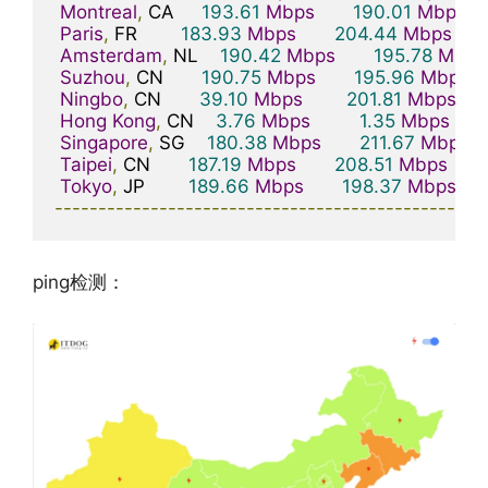
Montreal
,
 CA     
193.61
Mbps
190.01
Mbps
Paris
,
 FR        
183.93
Mbps
204.44
Mbps
Amsterdam
,
 NL    
190.42
Mbps
195.78
Mbps
Suzhou
,
 CN       
190.75
Mbps
195.96
Mbps
Ningbo
,
 CN       
39.10
Mbps
201.81
Mbps
Hong
Kong
,
 CN    
3.76
Mbps
1.35
Mbps
Singapore
,
 SG    
180.38
Mbps
211.67
Mbps
Taipei
,
 CN       
187.19
Mbps
208.51
Mbps
Tokyo
,
 JP        
189.66
Mbps
198.37
Mbps
-------------------------------------------------
ping检测：