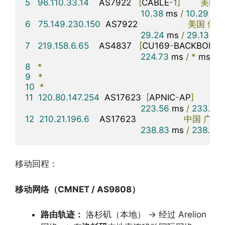
5
96.110
.
33.14
    AS7922   
[
CABLE
-
1
]
美国
10.38
 ms 
/
10.29
 ms
6
75.149
.
230.150
  AS7922                    
美国
伊利
29.24
 ms 
/
29.13
 ms
7
219.158
.
6.65
    AS4837   
[
CU169
-
BACKBONE
]
224.73
 ms 
/
*
 ms 
/
*
8
*
9
*
10
*
11
120.80
.
147.254
  AS17623  
[
APNIC
-
AP
]
中
223.56
 ms 
/
233.82
 
12
210.21
.
196.6
    AS17623                   
中国
广东
238.83
 ms 
/
238.53
 
移动回程：
移动网络（CMNET / AS9808）
路由轨迹：
洛杉矶（本地） → 经过 Arelion