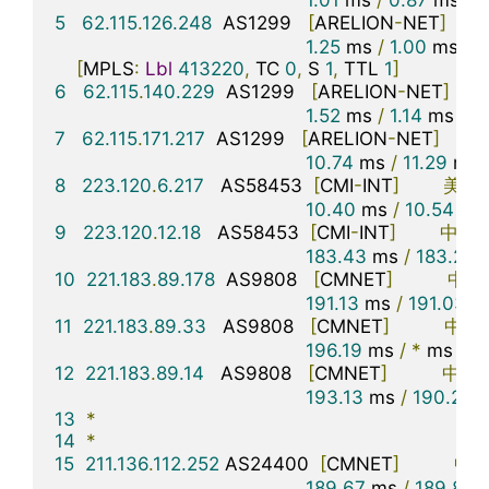
1.01
 ms 
/
0.87
 ms 
/
0
5
62.115
.
126.248
  AS1299   
[
ARELION
-
NET
]
美
1.25
 ms 
/
1.00
 ms 
/
1
[
MPLS
:
Lbl
413220
,
 TC 
0
,
 S 
1
,
 TTL 
1
]
6
62.115
.
140.229
  AS1299   
[
ARELION
-
NET
]
1.52
 ms 
/
1.14
 ms 
/
4
7
62.115
.
171.217
  AS1299   
[
ARELION
-
NET
]
美
10.74
 ms 
/
11.29
 ms 
8
223.120
.
6.217
   AS58453  
[
CMI
-
INT
]
美国
10.40
 ms 
/
10.54
 ms
9
223.120
.
12.18
   AS58453  
[
CMI
-
INT
]
中国
183.43
 ms 
/
183.22
 
10
221.183
.
89.178
  AS9808   
[
CMNET
]
中国
191.13
 ms 
/
191.03
 m
11
221.183
.
89.33
   AS9808   
[
CMNET
]
中国
196.19
 ms 
/
*
 ms 
/
*
12
221.183
.
89.14
   AS9808   
[
CMNET
]
中国
193.13
 ms 
/
190.29
 
13
*
14
*
15
211.136
.
112.252
 AS24400  
[
CMNET
]
中
189.67
 ms 
/
189.84
 