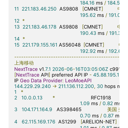
184.16
 ms 
/
184.59
 m
11
221.183
.
46.250
  AS9808   
[
CMNET
]
中国
195.62
 ms 
/
191.08
 
12
*
13
221.183
.
46.178
  AS9808   
[
CMNET
]
中国
190.43
 ms 
/
191.38
 
14
*
15
221.179
.
155.161
 AS56048  
[
CMNET
]
中
192.92
 ms 
/
192.63
 
-------------------------------------------------
上海移动
NextTrace
 v1
.
7.1
2026
-
06
-
16T03
:
05
:
06Z
[
NextTrace
 API
]
 preferred API IP 
-
45.88
.
195.154
IP 
Geo
Data
Provider
:
LeoMoeAPI
144.229
.
29.240
->
211.136
.
112.200
,
30
 hops max
1
*
2
10.0
.
0.13
*
                         RFC1918          

1.09
 ms 
/
0.82
 ms 
/
3
104.171
.
164.9
   AS398465                  
美国
弗吉
0.70
 ms 
/
0.87
 ms 
/
4
62.115
.
169.176
  AS1299   
[
ARELION
-
NET
]
美