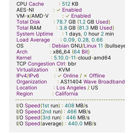
 CPU 
Cache
:
512
 KB

 AES
-
NI             
:
✓
Enabled
 VM
-
x
/
AMD
-
V         
:
✓
Enabled
Total
Disk
:
78.7
 GB 
(
1.2
 GB 
Used
)
Total
 RAM          
:
3.8
 GB 
(
81.3
 MB 
Used
)
System
Uptime
:
1
 days
,
0
 hour 
2
 min

Load
Average
:
0.09
,
0.28
,
0.66
 OS                 
:
Debian
 GNU
/
Linux
11
(
bullseye
)
Arch
:
 x86_64 
(
64
Bit
)
Kernel
:
5.10
.
0
-
11
-
cloud
-
amd64

 TCP 
Congestion
Ctrl
:
 bbr

Virtualization
:
 KVM

IPv4
/
IPv6
:
✓
Online
/
✗
Offline
Organization
:
 AS11404 
Wave
Broadband
Location
:
Los
Angeles
/
 US

Region
:
California
-------------------------------------------------
 I
/
O 
Speed
(
1st
 run
)
:
408
 MB
/
s

 I
/
O 
Speed
(
2nd
 run
)
:
466
 MB
/
s

 I
/
O 
Speed
(
3rd
 run
)
:
446
 MB
/
s

 I
/
O 
Speed
(
average
)
:
440.0
 MB
/
s