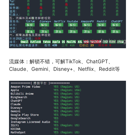
流媒体：解锁不错，可解TikTok、ChatGPT、
Claude、Gemini、Disney+、Netflix、Reddit等