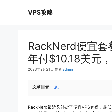
跳
至
VPS攻略
内
容
RackNerd便宜
年付$10.18美
2023年9月21日
作者
admin
文章目录
展开
RackNerd最近又补货了便宜VPS套餐，最低年