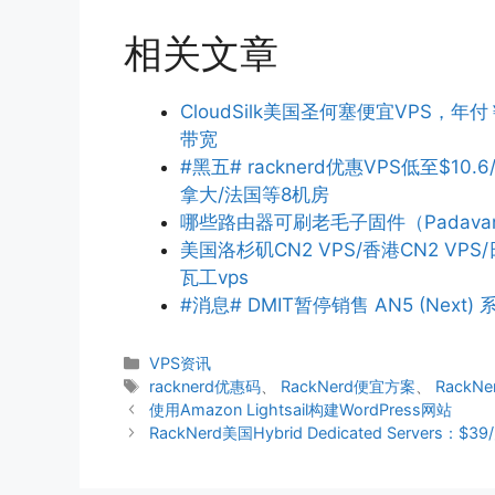
相关文章
CloudSilk美国圣何塞便宜VPS，年付
带宽
#黑五# racknerd优惠VPS低至$10.6
拿大/法国等8机房
哪些路由器可刷老毛子固件（Padava
美国洛杉矶CN2 VPS/香港CN2 V
瓦工vps
#消息# DMIT暂停销售 AN5 (Next) 系
分
VPS资讯
类
标
racknerd优惠码
、
RackNerd便宜方案
、
RackN
签
使用Amazon Lightsail构建WordPress网站
RackNerd美国Hybrid Dedicated Servers