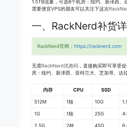
1.5TB流量，可选8个机房：纽约、新泽西
需要便宜VPS的朋友可以关注下这次
RackN
一、RackNerd补货
RackNerd官网：
https://racknerd.com
无需
RackNerd优惠码
，直接购买即可享受促销
房：纽约、新泽西、亚特兰大、芝加哥、达
内存
CPU
SSD
512M
1核
10G
1
1G
1核
25G
4
2.5G
2核
45G
6