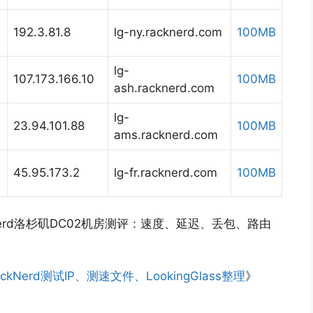
192.3.81.8
lg-ny.racknerd.com
100MB
lg-
107.173.166.10
100MB
ash.racknerd.com
lg-
23.94.101.88
100MB
ams.racknerd.com
45.95.173.2
lg-fr.racknerd.com
100MB
kNerd洛杉矶DC02机房测评：速度、延迟、丢包、路由
ackNerd测试IP、测速文件、LookingGlass整理
》