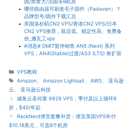
国/加拿大/法国等8机房
哪些路由器可刷老毛子固件（Padavan）？
品牌型号/固件下载汇总
美国洛杉矶CN2 VPS/香港CN2 VPS/日本
CN2 VPS推荐，延迟低、稳定性高、免费备
份_搬瓦工vps
#消息# DMIT暂停销售 AN5 (Next) 系列
VPS，AN4(Stable)过渡/AS3 (LTS) 将扩容
分
VPS教程
类
标
Amazon
、
Amazon Lightsail
、
AWS
、
亚马逊
签
云
、
亚马逊云科技
咸鱼云圣何塞 9929 VPS，季付及以上循环8
折，$40/年起
RackNerd便宜套餐补货：便宜美国VPS年付
$10.18美元，可选8个机房