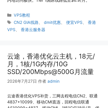
内地访问极快。Tier 1国际线路低至$6.9/月。
分
VPS教程
类
标
CN2 GIA线路
、
dmit优惠
、
便宜VPS
、
香港
签
VPS
、
香港云服务器
云途，香港优化云主机，18元/
月，1核/1G内存/10G
SSD/200Mbps@500G月流量
2026年7月27日
作者
admin
云途香港优化VPS补货，三网去程电信CN2、联通
4837+10099、移动CMI直连，回程电信联通