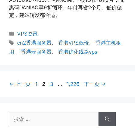
AS10099+4837、移动CMI。1核1G仅18元/月，优
惠码DANIAO享9折循环，年付再省2个月。低价稳
定，建站转发都合适。
分
VPS资讯
类
标
cn2香港服务器
、
香港VPS低价
、
香港主机租
签
用
、
香港云服务器
、
香港优化线路vps
页
页
页
页
←
上一页
1
2
3
…
1,226
下一页
→
面
面
面
面
搜
索：