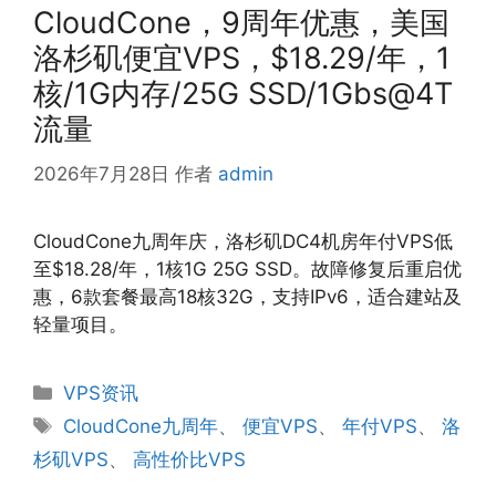
CloudCone，9周年优惠，美国
洛杉矶便宜VPS，$18.29/年，1
核/1G内存/25G SSD/1Gbs@4T
流量
2026年7月28日
作者
admin
CloudCone九周年庆，洛杉矶DC4机房年付VPS低
至$18.28/年，1核1G 25G SSD。故障修复后重启优
惠，6款套餐最高18核32G，支持IPv6，适合建站及
轻量项目。
分
VPS资讯
类
标
CloudCone九周年
、
便宜VPS
、
年付VPS
、
洛
签
杉矶VPS
、
高性价比VPS