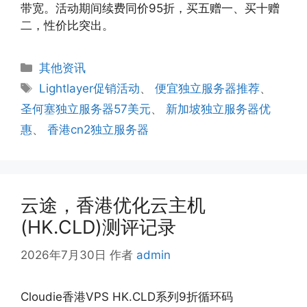
带宽。活动期间续费同价95折，买五赠一、买十赠
二，性价比突出。
分
其他资讯
类
标
Lightlayer促销活动
、
便宜独立服务器推荐
、
签
圣何塞独立服务器57美元
、
新加坡独立服务器优
惠
、
香港cn2独立服务器
云途，香港优化云主机
(HK.CLD)测评记录
2026年7月30日
作者
admin
Cloudie香港VPS HK.CLD系列9折循环码