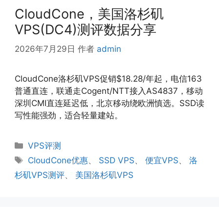
CloudCone，美国洛杉矶
VPS(DC4)测评数据分享
2026年7月29日
作者
admin
CloudCone洛杉矶VPS促销$18.28/年起，电信163
普通直连，联通走Cogent/NTT接入AS4837，移动
深圳CMI直连延迟低，北京移动绕欧洲慎选。SSD读
写性能强劲，适合轻量建站。
分
VPS评测
类
标
CloudCone优惠
、
SSD VPS
、
便宜VPS
、
洛
签
杉矶VPS测评
、
美国洛杉矶VPS