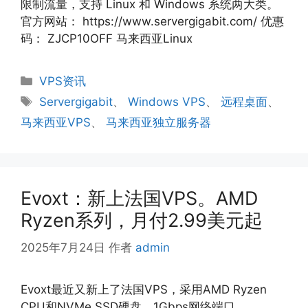
限制流量，支持 Linux 和 Windows 系统两大类。
官方网站： https://www.servergigabit.com/ 优惠
码： ZJCP10OFF 马来西亚Linux
分
VPS资讯
类
标
Servergigabit
、
Windows VPS
、
远程桌面
、
签
马来西亚VPS
、
马来西亚独立服务器
Evoxt：新上法国VPS。AMD
Ryzen系列，月付2.99美元起
2025年7月24日
作者
admin
Evoxt最近又新上了法国VPS，采用AMD Ryzen
CPU和NVMe SSD硬盘，1Gbps网络端口，