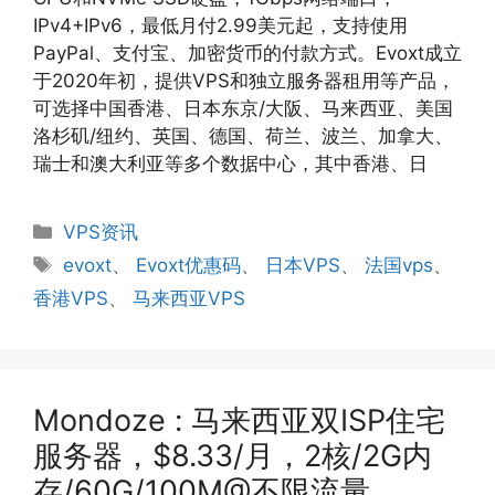
IPv4+IPv6，最低月付2.99美元起，支持使用
PayPal、支付宝、加密货币的付款方式。Evoxt成立
于2020年初，提供VPS和独立服务器租用等产品，
可选择中国香港、日本东京/大阪、马来西亚、美国
洛杉矶/纽约、英国、德国、荷兰、波兰、加拿大、
瑞士和澳大利亚等多个数据中心，其中香港、日
分
VPS资讯
类
标
evoxt
、
Evoxt优惠码
、
日本VPS
、
法国vps
、
签
香港VPS
、
马来西亚VPS
Mondoze : 马来西亚双ISP住宅
服务器，$8.33/月，2核/2G内
存/60G/100M@不限流量