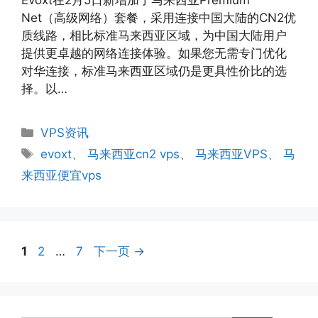
Evoxt在2月5日新增加了马来西亚Premium
Net（高级网络）套餐，采用连接中国大陆的CN2优
质线路，相比标准马来西亚区域，为中国大陆用户
提供更卓越的网络连接体验。如果您无需专门优化
对华连接，标准马来西亚区域仍是更具性价比的选
择。以…
分
VPS资讯
类
标
evoxt
、
马来西亚cn2 vps
、
马来西亚VPS
、
马
签
来西亚便宜vps
页
页
页
1
2
…
7
下一页
→
面
面
面