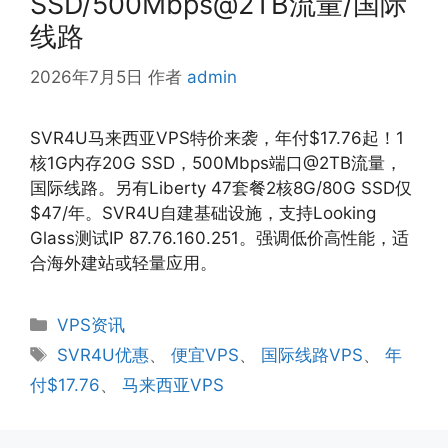
SSD/500Mbps@2TB流量/国际
线路
2026年7月5日
作者
admin
SVR4U马来西亚VPS特价来袭，年付$17.76起！1
核1G内存20G SSD，500Mbps端口@2TB流量，
国际线路。另有Liberty 47套餐2核8G/80G SSD仅
$47/年。SVR4U自建基础设施，支持Looking
Glass测试IP 87.76.160.251。强调低价高性能，适
合海外建站或轻量应用。
分
VPS资讯
类
标
SVR4U优惠
、
便宜VPS
、
国际线路VPS
、
年
签
付$17.76
、
马来西亚VPS