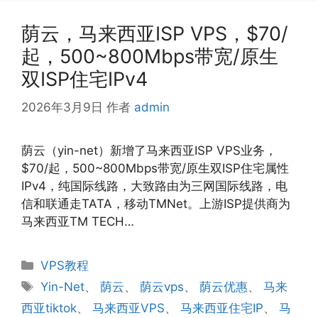
荫云，马来西亚ISP VPS，$70/
起，500~800Mbps带宽/原生
双ISP住宅IPv4
2026年3月9日
作者
admin
荫云（yin-net）新增了马来西亚ISP VPS业务，
$70/起，500~800Mbps带宽/原生双ISP住宅属性
IPv4，纯国际线路，大致路由为三网国际线路，电
信和联通走TATA，移动TMNet。上游ISP提供商为
马来西亚TM TECH…
分
VPS教程
类
标
Yin-Net
、
荫云
、
荫云vps
、
荫云优惠
、
马来
签
西亚tiktok
、
马来西亚VPS
、
马来西亚住宅IP
、
马