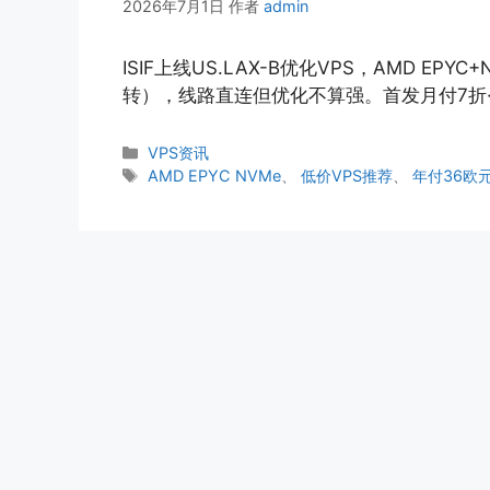
2026年7月1日
作者
admin
ISIF上线US.LAX-B优化VPS，AMD EPY
转），线路直连但优化不算强。首发月付7折
分
VPS资讯
类
标
AMD EPYC NVMe
、
低价VPS推荐
、
年付36欧
签