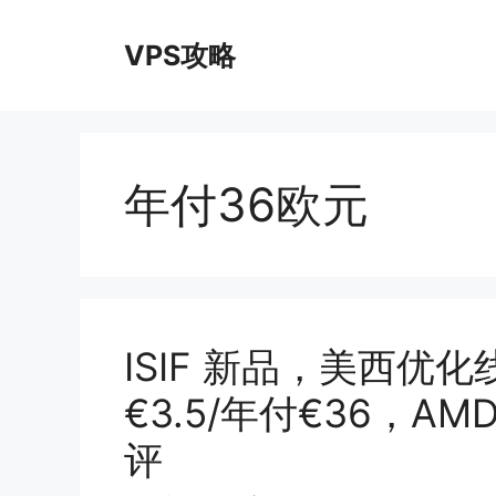
跳
至
VPS攻略
内
容
年付36欧元
ISIF 新品，美西优
€3.5/年付€36，AMD
评