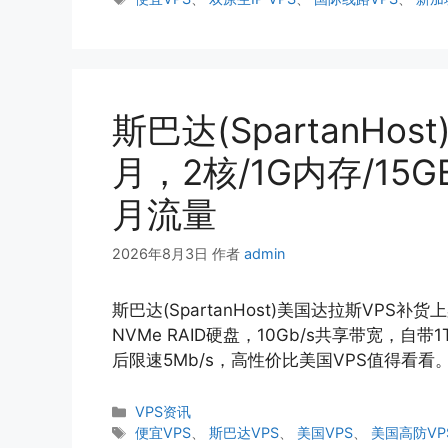
签
斯巴达(SpartanHos
月，2核/1G内存/15GB 
月流量
2026年8月3日
作者
admin
斯巴达(SpartanHost)美国达拉斯VPS补货上
NVMe RAID硬盘，10Gb/s共享带宽，自带1T
后限速5Mb/s，高性价比美国VPS值得看看
分
VPS资讯
类
标
便宜VPS
、
斯巴达VPS
、
美国VPS
、
美国高防VP