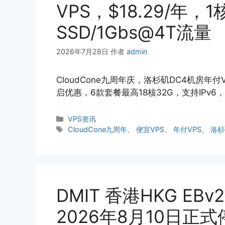
VPS，$18.29/年，1
SSD/1Gbs@4T流量
2026年7月28日
作者
admin
CloudCone九周年庆，洛杉矶DC4机房年付VP
启优惠，6款套餐最高18核32G，支持IPv
分
VPS资讯
类
标
CloudCone九周年
、
便宜VPS
、
年付VPS
、
洛杉
签
DMIT 香港HKG EB
2026年8月10日正