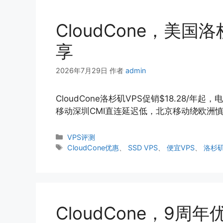
CloudCone，美国
享
2026年7月29日
作者
admin
CloudCone洛杉矶VPS促销$18.28/年起，
移动深圳CMI直连延迟低，北京移动绕欧洲
分
VPS评测
类
标
CloudCone优惠
、
SSD VPS
、
便宜VPS
、
洛杉矶
签
CloudCone，9