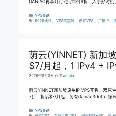
DANIAO再享月付7折/年付6折，入手好时机
分
VPS资讯
类
标
9929线路
、
VPS优惠码
、
便宜VPS
、
广播IP
、
签
荫云(YINNET) 新加
$7/月起，1 IPv4 +
2026年8月3日
作者
admin
荫云YINNET新加坡原生IP VPS开售，双原生
7折，折后$7/月起，另有daniao30offe
分
VPS资讯
类
标
便宜VPS
、
双原生IP VPS
、
国际线路VPS
、
新加