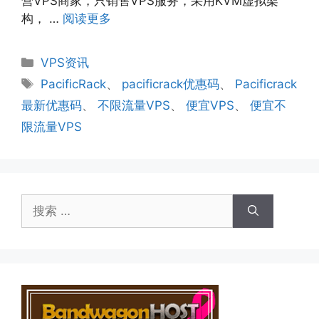
营VPS商家，只销售VPS服务，采用KVM虚拟架
构， …
阅读更多
分
VPS资讯
类
标
PacificRack
、
pacificrack优惠码
、
Pacificrack
签
最新优惠码
、
不限流量VPS
、
便宜VPS
、
便宜不
限流量VPS
搜
索：