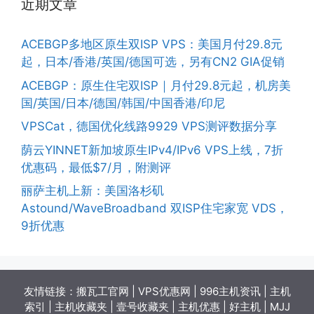
近期文章
ACEBGP多地区原生双ISP VPS：美国月付29.8元
起，日本/香港/英国/德国可选，另有CN2 GIA促销
ACEBGP：原生住宅双ISP｜月付29.8元起，机房美
国/英国/日本/德国/韩国/中国香港/印尼
VPSCat，德国优化线路9929 VPS测评数据分享
荫云YINNET新加坡原生IPv4/IPv6 VPS上线，7折
优惠码，最低$7/月，附测评
丽萨主机上新：美国洛杉矶
Astound/WaveBroadband 双ISP住宅家宽 VDS，
9折优惠
友情链接：
搬瓦工官网
|
VPS优惠网
|
996主机资讯
|
主机
索引
|
主机收藏夹
|
壹号收藏夹
|
主机优惠
|
好主机
|
MJJ