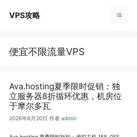
跳
至
VPS攻略
菜
内
容
单
便宜不限流量VPS
Ava.hosting夏季限时促销：独
立服务器8折循环优惠，机房位
于摩尔多瓦
2026年6月30日
作者
admin
Ava.hosting 夏季限时折扣：虚拟主机 15% OFF，