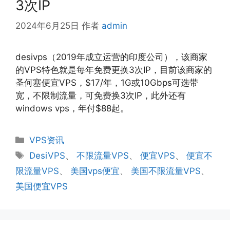
3次IP
2024年6月25日
作者
admin
desivps（2019年成立运营的印度公司），该商家
的VPS特色就是每年免费更换3次IP，目前该商家的
圣何塞便宜VPS，$17/年，1G或10Gbps可选带
宽，不限制流量，可免费换3次IP，此外还有
windows vps，年付$88起。
分
VPS资讯
类
标
DesiVPS
、
不限流量VPS
、
便宜VPS
、
便宜不
签
限流量VPS
、
美国vps便宜
、
美国不限流量VPS
、
美国便宜VPS