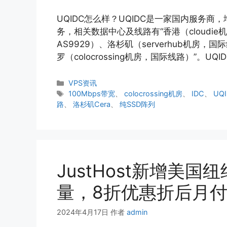
UQIDC怎么样？UQIDC是一家国内服务
务，相关数据中心及线路有“香港（cloudie
AS9929）、洛杉矶（serverhub机房，
罗（colocrossing机房，国际线路）”。UQI
分
VPS资讯
类
标
100Mbps带宽
、
colocrossing机房
、
IDC
、
UQ
签
路
、
洛杉矶Cera
、
纯SSD阵列
JustHost新增美
量，8折优惠折后月付$
2024年4月17日
作者
admin