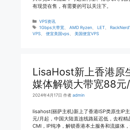
有现货在售，有需要的可以关注下。
分
VPS资讯
类
标
1Gbps大带宽
、
AMD Ryzen
、
LET
、
RackNe
签
VPS
、
便宜美国vps
、
美国便宜VPS
LisaHost新上香港原
媒体解锁大带宽88元
2024年4月17日
作者
admin
lisahost(丽萨主机)新上了香港ISP类原生
元/月起，中国大陆直连线路延迟低，去程精品线
CMI，IP纯净，解锁香港本土服务和流媒体