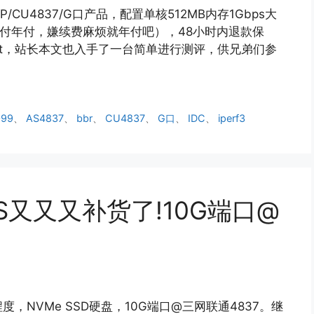
CU4837/G口产品，配置单核512MB内存1Gbps大
季付年付，嫌续费麻烦就年付吧），48小时内退款保
hatgpt，站长本文也入手了一台简单进行测评，供兄弟们参
099
、
AS4837
、
bbr
、
CU4837
、
G口
、
IDC
、
iperf3
S又又又补货了!10G端口@
，NVMe SSD硬盘，10G端口@三网联通4837。继