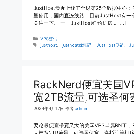
JustHost最近上线了全球第25个数据中
量使用，国内直连线路。目前JustHost有
关注一下。 一、JustHost纽约机房 J […]
分
VPS资讯
类
标
justhost
、
justhost优惠码
、
JustHost促销
、
J
签
RackNerd便宜美国VP
宽2TB流量,可选圣何
2024年4月17日
作者
admin
要论最便宜带宽又大的美国VPS当属RN了，Rack
大带宽2TB流量，可选圣何塞、洛杉矶等机房