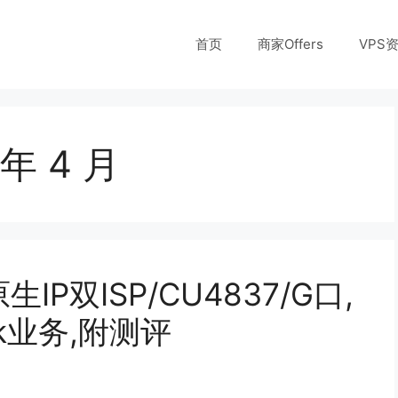
首页
商家Offers
VPS
 年 4 月
P双ISP/CU4837/G口,
ok业务,附测评