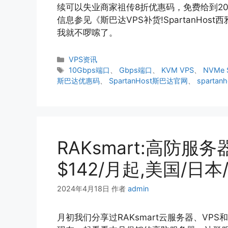
续可以失业商家祖传8折优惠码，免费给到20G
信息参见《斯巴达VPS补货!SpartanHost西
我就不啰嗦了。
分
VPS资讯
类
标
10Gbps端口
、
Gbps端口
、
KVM VPS
、
NVMe
签
斯巴达优惠码
、
SpartanHost斯巴达官网
、
sparta
RAKsmart:高防服
$142/月起,美国/日
2024年4月18日
作者
admin
月初我们分享过RAKsmart云服务器、VP