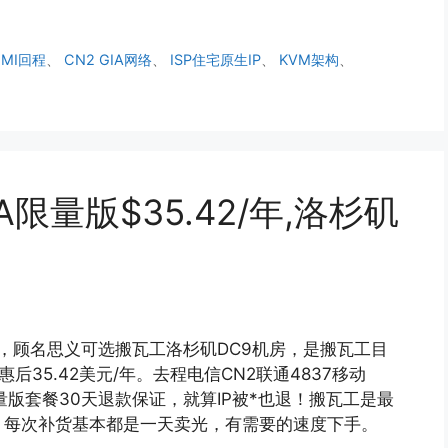
CMI回程
、
CN2 GIA网络
、
ISP住宅原生IP
、
KVM架构
、
A限量版$35.42/年,洛杉矶
版套餐，顾名思义可选搬瓦工洛杉矶DC9机房，是搬瓦工目
惠后35.42美元/年。去程电信CN2联通4837移动
限量版套餐30天退款保证，就算IP被*也退！搬瓦工是最
，每次补货基本都是一天卖光，有需要的速度下手。