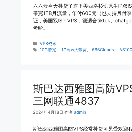
六六云今天补货了旗下美西洛杉矶原生IP双ISP/
带宽1TB月流量，年付600元（也支持月付
证，美国双ISP VPS，很适合tiktok、c
考哈。
分
VPS资讯
类
标
10G带宽
、
1Gbps大带宽
、
666Clouds
、
AS10
签
斯巴达西雅图高防VP
三网联通4837
2024年4月18日
作者
admin
斯巴达西雅图高防VPS经常补货可见受欢迎程度