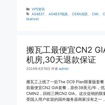
分
VPS资讯
类
标
AS4837
、
AS4837线路
、
CERA高防
、
CMI
、
签
lisahost
搬瓦工最便宜CN2 GI
机房,30天退款保证
2024年4月16日
作者
admin
搬瓦工上线了一款The DC9 Plan限量
前最便宜CN2 GIA套餐，原价38美元/年，优
CMIN2，回程三网CN2 GIA。这次促销的
受国人用户欢迎的国外服务器商家没有之一