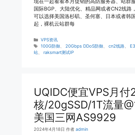
现在一起看看本月促销的高防服务器、站群服务
国际BGP、大陆优化、精品网或者CN2线路，
可以选择美国洛杉矶、圣何塞、日本或者韩国机房
起，裸机云站群每
分
VPS资讯
类
标
100G防御
、
20Gbps DDoS防御
、
cn2线路
、
E3
签
站
、
raksmart测试IP
UQIDC便宜VPS月付2
核/20gSSD/1T流量
美国三网AS9929
2024年4月18日
作者
admin