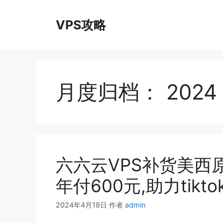
跳
至
VPS攻略
内
容
月度归档：
2024
六六云VPS补货美西原生I
年付600元,助力tikt
2024年4月18日
作者
admin