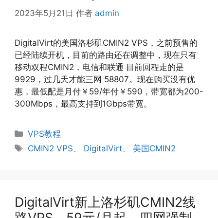
2023年5月21日
作者
admin
DigitalVirt的美国洛杉矶CMIN2 VPS，之前预售的
已经陆续开机，目前的路由还在调整中，现在只有
移动双程CMIN2，电信和联通 目前回程走的是
9929，过几天才能三网 58807。现在购买没有优
惠，最低配是月付￥59/年付￥590，带宽都为200-
300Mbps，最高支持到1Gbps带宽。
分
VPS教程
类
标
CMIN2 VPS
、
DigitalVirt
、
美国CMIN2
签
DigitalVirt新上洛杉矶CMIN2线
路VPS，59元/月起，四网强制