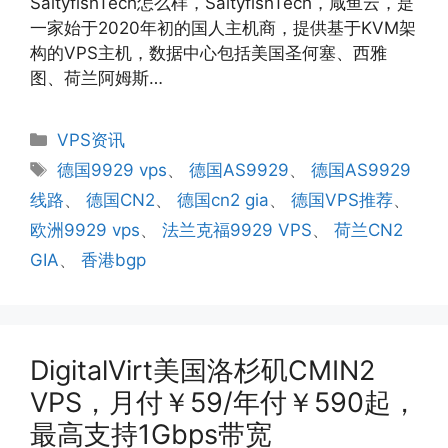
SaltyfishTech怎么样，SaltyfishTech，咸鱼云，是
一家始于2020年初的国人主机商，提供基于KVM架
构的VPS主机，数据中心包括美国圣何塞、西雅
图、荷兰阿姆斯…
分
VPS资讯
类
标
德国9929 vps
、
德国AS9929
、
德国AS9929
签
线路
、
德国CN2
、
德国cn2 gia
、
德国VPS推荐
、
欧洲9929 vps
、
法兰克福9929 VPS
、
荷兰CN2
GIA
、
香港bgp
DigitalVirt美国洛杉矶CMIN2
VPS，月付￥59/年付￥590起，
最高支持1Gbps带宽