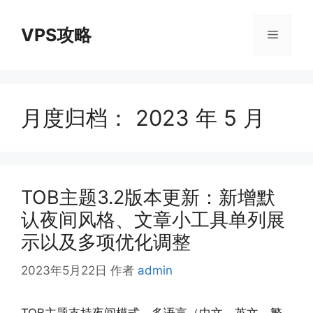
跳
至
VPS攻略
菜
内
容
单
月度归档：
2023 年 5 月
TOB主题3.2版本更新：新增默
认夜间风格、文章小工具单列展
示以及多项优化调整
2023年5月22日
作者
admin
TOB主题支持夜间模式、多语言（中文、英文、繁