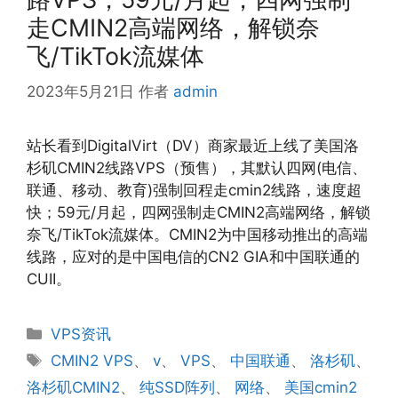
走CMIN2高端网络，解锁奈
飞/TikTok流媒体
2023年5月21日
作者
admin
站长看到DigitalVirt（DV）商家最近上线了美国洛
杉矶CMIN2线路VPS（预售），其默认四网(电信、
联通、移动、教育)强制回程走cmin2线路，速度超
快；59元/月起，四网强制走CMIN2高端网络，解锁
奈飞/TikTok流媒体。CMIN2为中国移动推出的高端
线路，应对的是中国电信的CN2 GIA和中国联通的
CUII。
分
VPS资讯
类
标
CMIN2 VPS
、
v
、
VPS
、
中国联通
、
洛杉矶
、
签
洛杉矶CMIN2
、
纯SSD阵列
、
网络
、
美国cmin2