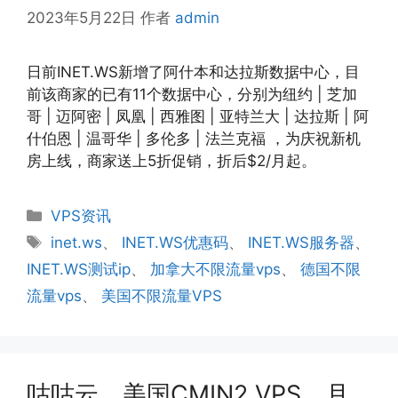
2023年5月22日
作者
admin
日前INET.WS新增了阿什本和达拉斯数据中心，目
前该商家的已有11个数据中心，分别为纽约 | 芝加
哥 | 迈阿密 | 凤凰 | 西雅图 | 亚特兰大 | 达拉斯 | 阿
什伯恩 | 温哥华 | 多伦多 | 法兰克福 ，为庆祝新机
房上线，商家送上5折促销，折后$2/月起。
分
VPS资讯
类
标
inet.ws
、
INET.WS优惠码
、
INET.WS服务器
、
签
INET.WS测试ip
、
加拿大不限流量vps
、
德国不限
流量vps
、
美国不限流量VPS
咕咕云，美国CMIN2 VPS，月