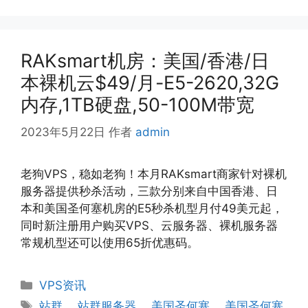
RAKsmart机房：美国/香港/日
本裸机云$49/月-E5-2620,32G
内存,1TB硬盘,50-100M带宽
2023年5月22日
作者
admin
老狗VPS，稳如老狗！本月RAKsmart商家针对裸机
服务器提供秒杀活动，三款分别来自中国香港、日
本和美国圣何塞机房的E5秒杀机型月付49美元起，
同时新注册用户购买VPS、云服务器、裸机服务器
常规机型还可以使用65折优惠码。
分
VPS资讯
类
标
站群
、
站群服务器
、
美国圣何塞
、
美国圣何塞