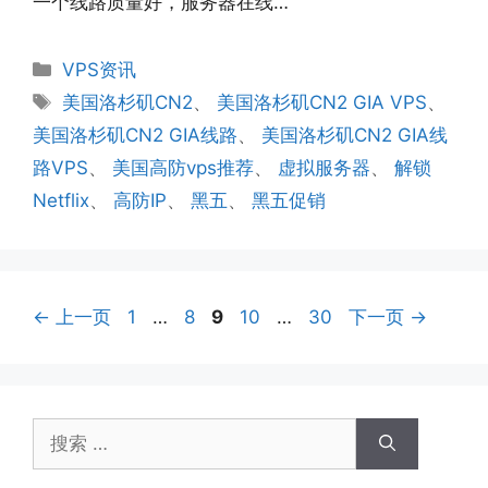
一个线路质量好，服务器在线…
分
VPS资讯
类
标
美国洛杉矶CN2
、
美国洛杉矶CN2 GIA VPS
、
签
美国洛杉矶CN2 GIA线路
、
美国洛杉矶CN2 GIA线
路VPS
、
美国高防vps推荐
、
虚拟服务器
、
解锁
Netflix
、
高防IP
、
黑五
、
黑五促销
页
页
页
页
页
←
上一页
1
…
8
9
10
…
30
下一页
→
面
面
面
面
面
搜
索：