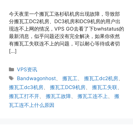
今天夜里一个搬瓦工洛杉矶机房出现故障，导致部
分搬瓦工DC2机房、DC3机房和DC9机房的用户出
现连不上网的情况，VPS GO去看了下bwhstatus的
最新消息，似乎问题还没有完全解决，如果你依然
有搬瓦工失联连不上的问题，可以耐心等待或者切
[…]
分
VPS资讯
类
标
Bandwagonhost
、
搬瓦工
、
搬瓦工dc2机房
、
签
搬瓦工dc3机房
、
搬瓦工DC9机房
、
搬瓦工失联
、
搬瓦工打不开
、
搬瓦工故障
、
搬瓦工连不上
、
搬
瓦工连不上什么原因