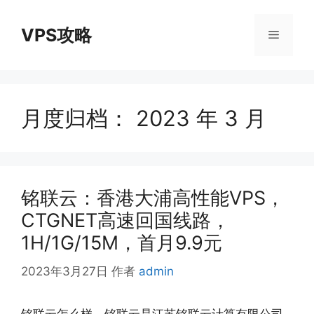
跳
至
VPS攻略
菜
内
容
单
月度归档：
2023 年 3 月
铭联云：香港大浦高性能VPS，
CTGNET高速回国线路，
1H/1G/15M，首月9.9元
2023年3月27日
作者
admin
铭联云怎么样，铭联云是江苏铭联云计算有限公司