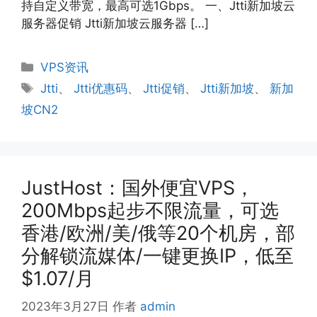
持自定义带宽，最高可选1Gbps。 一、Jtti新加坡云
服务器促销 Jtti新加坡云服务器 […]
分
VPS资讯
类
标
Jtti
、
Jtti优惠码
、
Jtti促销
、
Jtti新加坡
、
新加
签
坡CN2
JustHost：国外便宜VPS，
200Mbps起步不限流量，可选
香港/欧洲/美/俄等20个机房，部
分解锁流媒体/一键更换IP，低至
$1.07/月
2023年3月27日
作者
admin