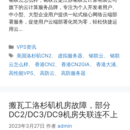
旗下的云计算服务品牌，专注为个人开发者用户、
中小型、大型企业用户提供一站式核心网络云端部
署服务，促使用户云端部署化简为零，轻松快捷运
用云…
分
VPS资讯
类
标
美国洛杉矶CN2
、
虚拟服务器
、
铭联云
、
铭联
签
云怎么样
、
香港CN2
、
香港CN2GIA
、
香港大浦
、
高性能VPS
、
高防云
、
高防服务器
搬瓦工洛杉矶机房故障，部分
DC2/DC3/DC9机房失联连不上
2023年3月27日
作者
admin