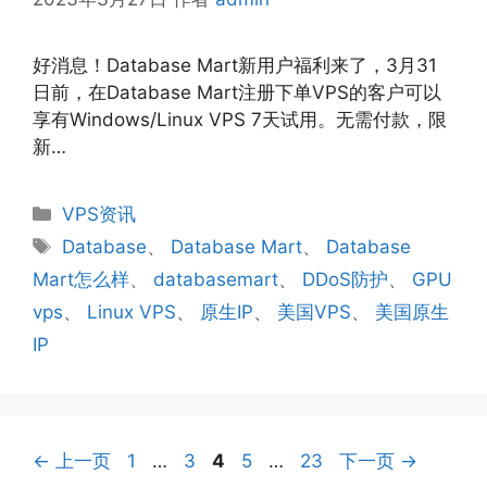
好消息！Database Mart新用户福利来了，3月31
日前，在Database Mart注册下单VPS的客户可以
享有Windows/Linux VPS 7天试用。无需付款，限
新…
分
VPS资讯
类
标
Database
、
Database Mart
、
Database
签
Mart怎么样
、
databasemart
、
DDoS防护
、
GPU
vps
、
Linux VPS
、
原生IP
、
美国VPS
、
美国原生
IP
页
页
页
页
页
←
上一页
1
…
3
4
5
…
23
下一页
→