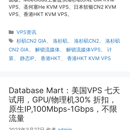
VPS、圣何塞He KVM VPS、日本软银CN2 KVM
VPS、香港HKT KVM VPS。
分
VPS资讯
类
标
杉矶CN2 GIA
、
洛杉矶
、
洛杉矶CN2
、
洛杉矶
签
CN2 GIA
、
解锁流媒体
、
解锁流媒体VPS
、
计
算
、
静态IP
、
香港HKT
、
香港HKT KVM VPS
Database Mart：美国VPS 七天
试用，GPU/物理机30% 折扣，
原生IP,100Mbps-1Gbps，不限
流量
2023年3月27日
作者
admin