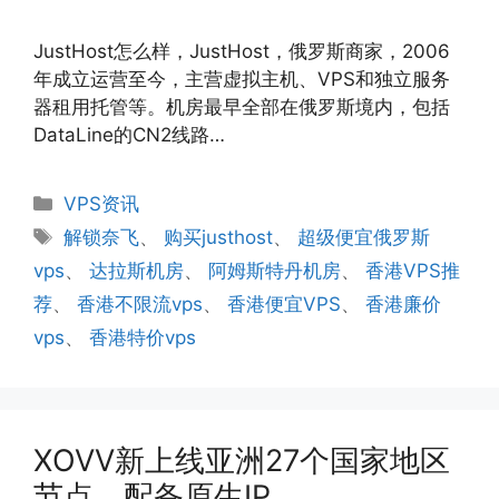
JustHost怎么样，JustHost，俄罗斯商家，2006
年成立运营至今，主营虚拟主机、VPS和独立服务
器租用托管等。机房最早全部在俄罗斯境内，包括
DataLine的CN2线路…
分
VPS资讯
类
标
解锁奈飞
、
购买justhost
、
超级便宜俄罗斯
签
vps
、
达拉斯机房
、
阿姆斯特丹机房
、
香港VPS推
荐
、
香港不限流vps
、
香港便宜VPS
、
香港廉价
vps
、
香港特价vps
XOVV新上线亚洲27个国家地区
节点，配备原生IP