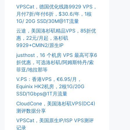
VPSCat，德国优化线路9929 VPS，
月付7折/年付6折，$30.6/年，1核
1G/ 20G SSD/30M@1T流量
云途，美国洛杉矶精品VPS，85折优
惠，22元/月起，洛杉矶
9929+CMIN2/原生IP
justhost，16 个机房 VPS 最高可享6
折优惠，可选洛杉矶/阿姆斯特丹/索
菲亚/地拉那等
V.PS：香港VPS，€6.95/月，
Equinix HK2机房，2核1G/20G
SSD/1Gbps@1T月流量
CloudCone，美国洛杉矶VPS(DC4)
测评数据分享
VPSCat，美国原生IP/ISP VPS测评
记录