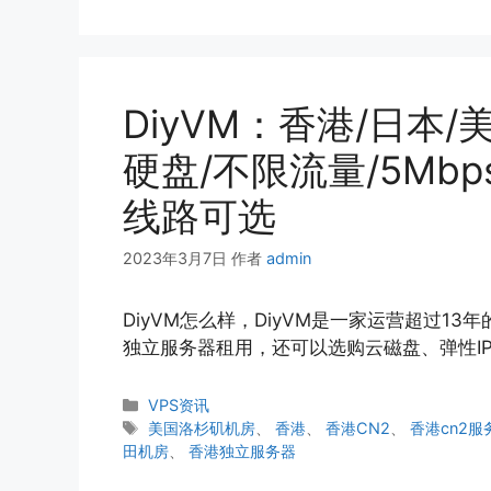
DiyVM：香港/日本/美
硬盘/不限流量/5Mbp
线路可选
2023年3月7日
作者
admin
DiyVM怎么样，DiyVM是一家运营超过13
独立服务器租用，还可以选购云磁盘、弹性IP和
分
VPS资讯
类
标
美国洛杉矶机房
、
香港
、
香港CN2
、
香港cn2服
签
田机房
、
香港独立服务器