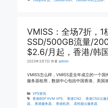
签
VMISS：全场7折，1核
SSD/500GB流量/20
$2.6/月起，香港/韩
2023年3月7日
作者
admin
VMISS怎么样，VMISS是去年成立的一
服务器租用，数据中心包括中国香港、美国
分
VPS资讯
类
标
香港BGP KVM VPS
、
香港CN2
、
香港CN2云服
签
器
、
香港服务器
、
香港机房
、
高性能云服务器