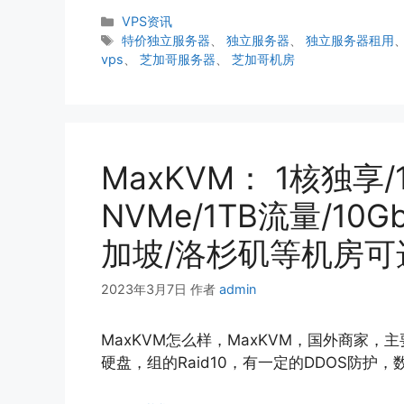
分
VPS资讯
类
标
特价独立服务器
、
独立服务器
、
独立服务器租用
签
vps
、
芝加哥服务器
、
芝加哥机房
MaxKVM： 1核独享/
NVMe/1TB流量/10G
加坡/洛杉矶等机房可
2023年3月7日
作者
admin
MaxKVM怎么样，MaxKVM，国外商家，主要
硬盘，组的Raid10，有一定的DDOS防护