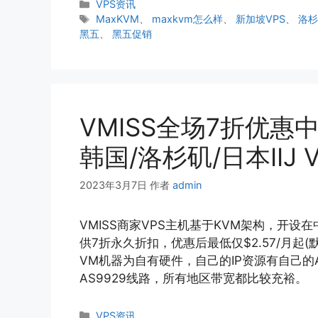
分
VPS资讯
类
标
MaxKVM
、
maxkvm怎么样
、
新加坡VPS
、
洛杉
签
黑五
、
黑五促销
VMISS全场7折优惠中
韩国/洛杉矶/日本IIJ V
2023年3月7日
作者
admin
VMISS商家VPS主机基于KVM架构，开
供7折永久折扣，优惠后最低仅$2.57/月起(默
VM机器为自有硬件，自己的IP资源有自己的A
AS9929线路，所有地区带宽都比较充裕。
分
VPS资讯