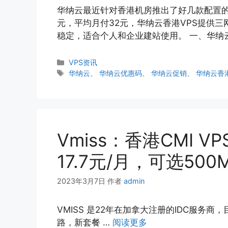
华纳云最近针对香港机房推出了好几款配置的云服
元，平均月付32元，华纳云香港VPS提供三
稳定，适合个人和企业建站使用。 一、华纳云香
分
VPS资讯
类
标
华纳云
、
华纳云优惠码
、
华纳云促销
、
华纳云香
签
Vmiss：香港CMI V
17.7元/月，可选500
2023年3月7日
作者
admin
VMISS 是22年在加拿大注册的IDC服务商
路，新套餐 …
阅读更多