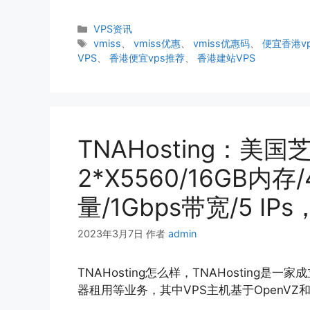
分
VPS资讯
类
标
vmiss
、
vmiss优惠
、
vmiss优惠码
、
便宜香港v
签
VPS
、
香港便宜vps推荐
、
香港建站VPS
TNAHosting：美
2*X5560/16GB内存
量/1Gbps带宽/5 IPs
2023年3月7日
作者
admin
TNAHosting怎么样，TNAHosting
器租用等业务，其中VPS主机基于OpenVZ