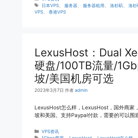
类
标
日本VPS
、
服务器
、
服务器租用
、
洛杉矶
、
洛杉
签
VPS
、
香港VPS
LexusHost：Dual X
硬盘/100TB流量/1G
坡/美国机房可选
2023年3月7日
作者
admin
LexusHost怎么样，LexusHost，
坡和美国。支持Paypal付款，需要的可以围观。 官
分
VPS资讯
类
标
1Gbps带宽
、
LexusHost
、
LexusHost怎么样