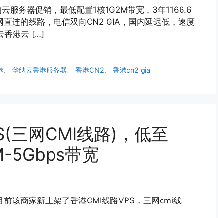
务器促销，最低配置1核1G2M带宽，3年1166.6
网直连的线路，电信双向CN2 GIA，国内延迟低，速度
港云 […]
港
、
华纳云香港服务器
、
香港CN2
、
香港cn2 gia
PS(三网CMI线路)，低至
M-5Gbps带宽
，目前该商家新上架了香港CMI线路VPS，三网cmi线