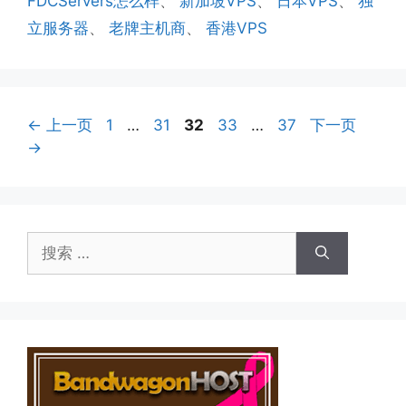
FDCServers怎么样
、
新加坡VPS
、
日本VPS
、
独
立服务器
、
老牌主机商
、
香港VPS
页
页
页
页
页
←
上一页
1
…
31
32
33
…
37
下一页
面
面
面
面
面
→
搜
索：