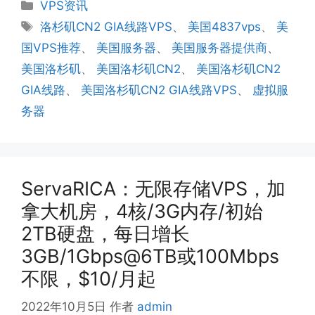
分
VPS资讯
类
标
洛杉矶CN2 GIA线路VPS
、
美国4837vps
、
美
签
国VPS推荐
、
美国服务器
、
美国服务器提供商
、
美国洛杉矶
、
美国洛杉矶CN2
、
美国洛杉矶CN2
GIA线路
、
美国洛杉矶CN2 GIA线路VPS
、
虚拟服
务器
ServaRICA：无限存储VPS，加
拿大机房，4核/3G内存/初始
2TB硬盘，每日增长
3GB/1Gbps@6TB或100Mbps
不限，$10/月起
2022年10月5日
作者
admin