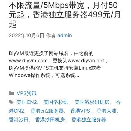
不限流量/5Mbps带宽，月付50
元起，香港独立服务器499元/月
起
2022年10月6日
作者
admin
DiyVM最近更换了网站域名，由之前的
www.diyvm.com，更换为www.diyvm.net，
DiyVM提供的VPS主机支持安装Linux或者
Windows操作系统，可选系统…
分
VPS资讯
类
标
美国CN2
、
美国洛杉矶
、
美国洛杉矶机房
、
香
签
港CN2
、
香港cn2服务器
、
香港VPS
、
香港大浦
、
香港沙田
、
香港沙田机房
、
香港独立服务器