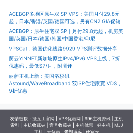
ACEBGP多地区原生双ISP VPS：美国月付29.8元
起，日本/香港/英国/德国可选，另有CN2 GIA促销
ACEBGP：原生住宅双ISP｜月付29.8元起，机房美
国/英国/日本/德国/韩国/中国香港/印尼
VPSCat，德国优化线路9929 VPS测评数据分享
荫云YINNET新加坡原生IPv4/IPv6 VPS上线，7折
优惠码，最低$7/月，附测评
丽萨主机上新：美国洛杉矶
Astound/WaveBroadband 双ISP住宅家宽 VDS，
9折优惠
友情链接：
搬瓦工官网
|
VPS优惠网
|
996主机资讯
|
主机
索引
|
主机收藏夹
|
壹号收藏夹
|
主机优惠
|
好主机
|
MJJ
主机
|
云优惠
|
老刘博客
|
便宜云