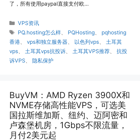
了，所有使用paypal直接支付欧…
分
VPS资讯
类
标
PQ.hosting怎么样
、
PQHosting
、
pqhosting
签
香港
、
vps和独立服务器
、
以色列vps
、
土耳其
vps
、
土耳其vps抗投诉
、
土耳其VPS推荐
、
抗投
诉VPS
、
隐私保护
BuyVM：AMD Ryzen 3900X和
NVME存储高性能VPS，可选美
国拉斯维加斯、纽约、迈阿密和
卢森堡机房，1Gbps不限流量，
月付2美元起