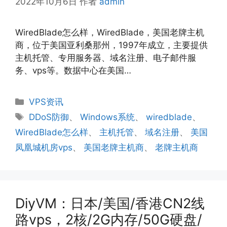
2022年10月6日
作者
admin
WiredBlade怎么样，WiredBlade，美国老牌主机
商，位于美国亚利桑那州，1997年成立，主要提供
主机托管、专用服务器、域名注册、电子邮件服
务、vps等。数据中心在美国…
分
VPS资讯
类
标
DDoS防御
、
Windows系统
、
wiredblade
、
签
WiredBlade怎么样
、
主机托管
、
域名注册
、
美国
凤凰城机房vps
、
美国老牌主机商
、
老牌主机商
DiyVM：日本/美国/香港CN2线
路vps，2核/2G内存/50G硬盘/