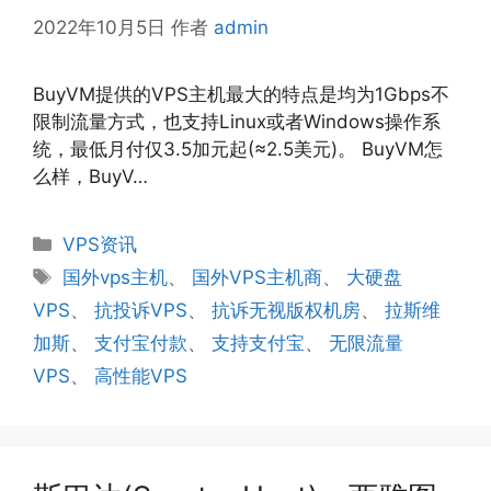
2022年10月5日
作者
admin
BuyVM提供的VPS主机最大的特点是均为1Gbps不
限制流量方式，也支持Linux或者Windows操作系
统，最低月付仅3.5加元起(≈2.5美元)。 BuyVM怎
么样，BuyV…
分
VPS资讯
类
标
国外vps主机
、
国外VPS主机商
、
大硬盘
签
VPS
、
抗投诉VPS
、
抗诉无视版权机房
、
拉斯维
加斯
、
支付宝付款
、
支持支付宝
、
无限流量
VPS
、
高性能VPS