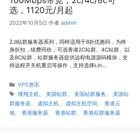
100Mbps带宽，2c/4c/8c可
选，1120元/月起
2022年10月5日
作者
admin
ZJI站群服务器系列，同样适用于8折优惠码，为终
身折扣，续费同价，可选香港2C站群、4C站群、以
及8C站群，站群服务器提供远程电源源码模块，支
持远程开关机重启等操作，支持选择Lin…
分
VPS资讯
类
标
维翔主机
、
美国站群
、
美国站群服务
、
美国站
签
群服务器
、
虚拟主机
、
虚拟主机空间
、
香港云
地
、
香港服务器
、
香港站群
、
香港站群服务器