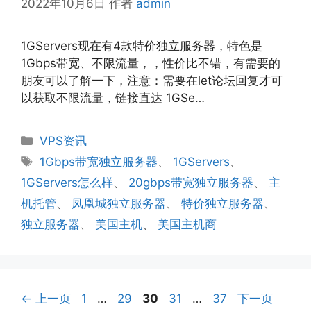
2022年10月6日
作者
admin
1GServers现在有4款特价独立服务器，特色是
1Gbps带宽、不限流量，，性价比不错，有需要的
朋友可以了解一下，注意：需要在let论坛回复才可
以获取不限流量，链接直达 1GSe…
分
VPS资讯
类
标
1Gbps带宽独立服务器
、
1GServers
、
签
1GServers怎么样
、
20gbps带宽独立服务器
、
主
机托管
、
凤凰城独立服务器
、
特价独立服务器
、
独立服务器
、
美国主机
、
美国主机商
页
页
页
页
页
←
上一页
1
…
29
30
31
…
37
下一页