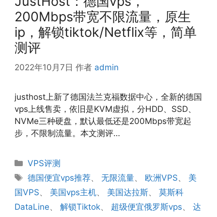
JustHost：德国vps，
200Mbps带宽不限流量，原生
ip，解锁tiktok/Netflix等，简单
测评
2022年10月7日
作者
admin
justhost上新了德国法兰克福数据中心，全新的德国
vps上线售卖，依旧是KVM虚拟，分HDD、SSD、
NVMe三种硬盘，默认最低还是200Mbps带宽起
步，不限制流量。本文测评…
分
VPS评测
类
标
德国便宜vps推荐
、
无限流量
、
欧洲VPS
、
美
签
国VPS
、
美国vps主机
、
美国达拉斯
、
莫斯科
DataLine
、
解锁Tiktok
、
超级便宜俄罗斯vps
、
达