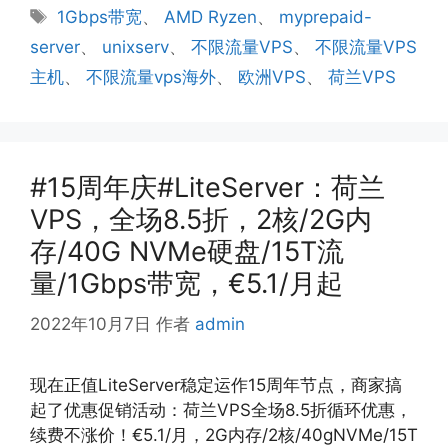
类
标
1Gbps带宽
、
AMD Ryzen
、
myprepaid-
签
server
、
unixserv
、
不限流量VPS
、
不限流量VPS
主机
、
不限流量vps海外
、
欧洲VPS
、
荷兰VPS
#15周年庆#LiteServer：荷兰
VPS，全场8.5折，2核/2G内
存/40G NVMe硬盘/15T流
量/1Gbps带宽，€5.1/月起
2022年10月7日
作者
admin
现在正值LiteServer稳定运作15周年节点，商家搞
起了优惠促销活动：荷兰VPS全场8.5折循环优惠，
续费不涨价！€5.1/月，2G内存/2核/40gNVMe/15T