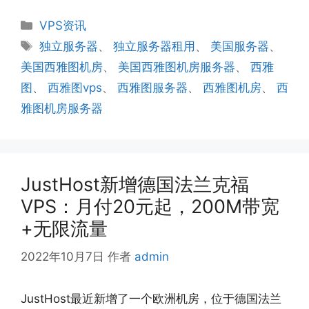
分
VPS资讯
类
标
独立服务器
、
独立服务器租用
、
美国服务器
、
签
美国西雅图机房
、
美国西雅图机房服务器
、
西雅
图
、
西雅图vps
、
西雅图服务器
、
西雅图机房
、
西
雅图机房服务器
JustHost新增德国法兰克福
VPS：月付20元起，200M带宽
+无限流量
2022年10月7日
作者
admin
JustHost最近新增了一个欧洲机房，位于德国法兰