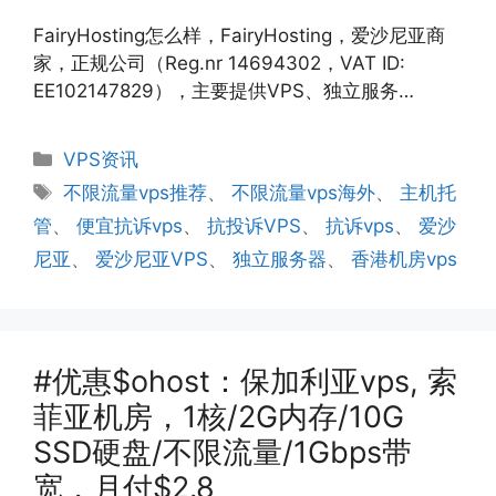
FairyHosting怎么样，FairyHosting，爱沙尼亚商
家，正规公司（Reg.nr 14694302，VAT ID:
EE102147829），主要提供VPS、独立服务…
分
VPS资讯
类
标
不限流量vps推荐
、
不限流量vps海外
、
主机托
签
管
、
便宜抗诉vps
、
抗投诉VPS
、
抗诉vps
、
爱沙
尼亚
、
爱沙尼亚VPS
、
独立服务器
、
香港机房vps
#优惠$ohost：保加利亚vps, 索
菲亚机房，1核/2G内存/10G
SSD硬盘/不限流量/1Gbps带
宽，月付$2.8