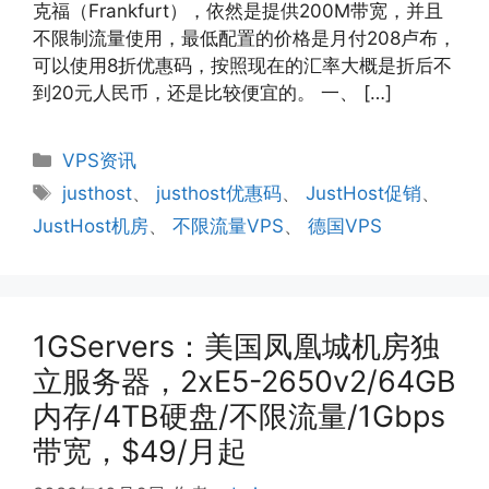
克福（Frankfurt），依然是提供200M带宽，并且
不限制流量使用，最低配置的价格是月付208卢布，
可以使用8折优惠码，按照现在的汇率大概是折后不
到20元人民币，还是比较便宜的。 一、 […]
分
VPS资讯
类
标
justhost
、
justhost优惠码
、
JustHost促销
、
签
JustHost机房
、
不限流量VPS
、
德国VPS
1GServers：美国凤凰城机房独
立服务器，2xE5-2650v2/64GB
内存/4TB硬盘/不限流量/1Gbps
带宽，$49/月起