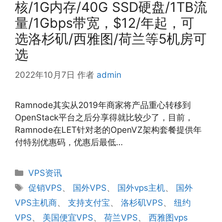
核/1G内存/40G SSD硬盘/1TB流
量/1Gbps带宽，$12/年起，可
选洛杉矶/西雅图/荷兰等5机房可
选
2022年10月7日
作者
admin
Ramnode其实从2019年商家将产品重心转移到
OpenStack平台之后分享得就比较少了，目前，
Ramnode在LET针对老的OpenVZ架构套餐提供年
付特别优惠码，优惠后最低…
分
VPS资讯
类
标
促销VPS
、
国外VPS
、
国外vps主机
、
国外
签
VPS主机商
、
支持支付宝
、
洛杉矶VPS
、
纽约
VPS
、
美国便宜VPS
、
荷兰VPS
、
西雅图vps