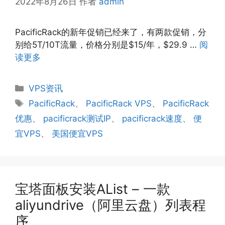
2022年8月26日
作者
admin
PacificRack的新年促销已经来了，有两款促销，分
别给5T/10T流量，价格分别是$15/年，$29.9 …
阅
读更多
分
VPS资讯
类
标
PacificRack
、
PacificRack VPS
、
PacificRack
签
优惠
、
pacificrack测试IP
、
pacificrack速度
、
便
宜VPS
、
美国便宜VPS
宝塔面板安装AList – 一款
aliyundrive（阿里云盘）列表程
序