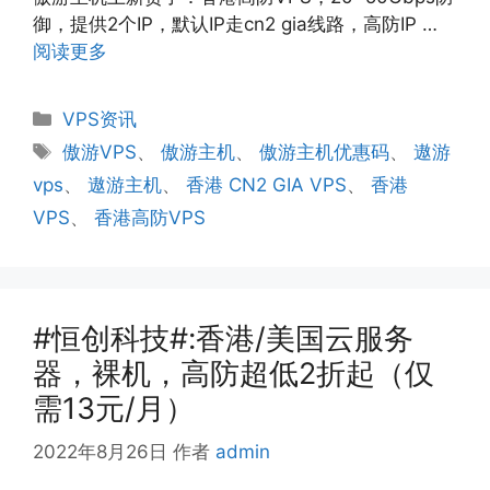
御，提供2个IP，默认IP走cn2 gia线路，高防IP …
阅读更多
分
VPS资讯
类
标
傲游VPS
、
傲游主机
、
傲游主机优惠码
、
遨游
签
vps
、
遨游主机
、
香港 CN2 GIA VPS
、
香港
VPS
、
香港高防VPS
#恒创科技#:香港/美国云服务
器，裸机，高防超低2折起（仅
需13元/月）
2022年8月26日
作者
admin