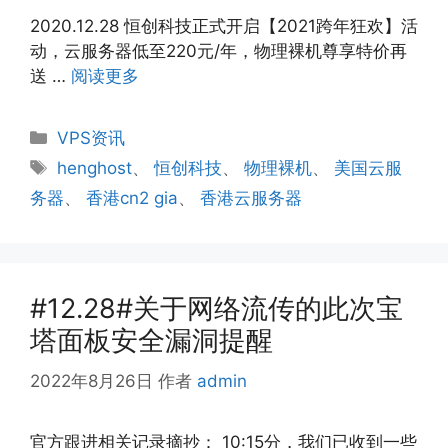
2020.12.28 恒创科技正式开启【2021跨年狂欢】活
动，云服务器低至220元/年，物理裸机尊享特价再
送 …
阅读更多
分
VPS资讯
类
标
henghost
、
恒创科技
、
物理裸机
、
美国云服
签
务器
、
香港cn2 gia
、
香港云服务器
#12.28#关于网络流传的此次宝
塔面板安全漏洞提醒
2022年8月26日
作者
admin
官方跟进相关记录摘抄： 10:15分，我们已收到一些