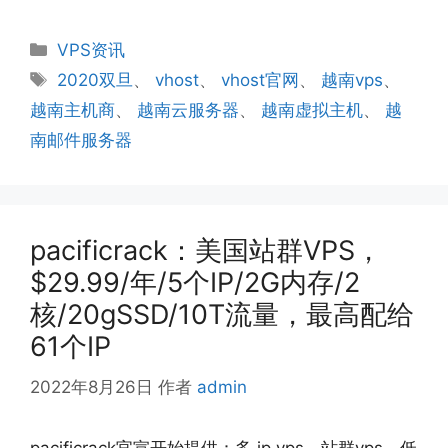
分
VPS资讯
类
标
2020双旦
、
vhost
、
vhost官网
、
越南vps
、
签
越南主机商
、
越南云服务器
、
越南虚拟主机
、
越
南邮件服务器
pacificrack：美国站群VPS，
$29.99/年/5个IP/2G内存/2
核/20gSSD/10T流量，最高配给
61个IP
2022年8月26日
作者
admin
pacificrack官宣开始提供：多 ip vps、站群vps，低