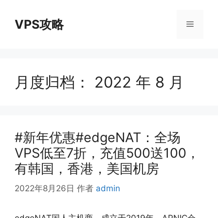
跳
至
VPS攻略
菜
内
容
单
月度归档：
2022 年 8 月
#新年优惠#edgeNAT：全场
VPS低至7折，充值500送100，
有韩国，香港，美国机房
2022年8月26日
作者
admin
edgeNAT国人主机商，成立于2019年，APNIC会