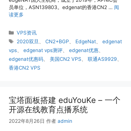
员单位，ASN139803。edgenat的香港CN2 …
阅
读更多
分
VPS资讯
类
标
2020双旦
、
CN2+BGP
、
EdgeNat
、
edgenat
签
vps
、
edgenat vps测评
、
edgenat优惠
、
edgenat优惠码
、
美国CN2 VPS
、
联通AS9929
、
香港CN2 VPS
宝塔面板搭建 eduYouKe – 一个
开源在线教育点播系统
2022年8月26日
作者
admin