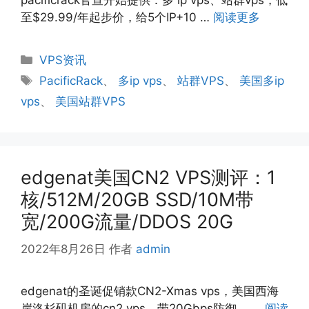
至$29.99/年起步价，给5个IP+10 …
阅读更多
分
VPS资讯
类
标
PacificRack
、
多ip vps
、
站群VPS
、
美国多ip
签
vps
、
美国站群VPS
edgenat美国CN2 VPS测评：1
核/512M/20GB SSD/10M带
宽/200G流量/DDOS 20G
2022年8月26日
作者
admin
edgenat的圣诞促销款CN2-Xmas vps，美国西海
岸洛杉矶机房的cn2 vps，带20Gbps防御， …
阅读