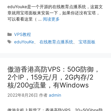
eduYouke是一个开源的在线教育点播系统，这篇文
章就用宝塔面板来安装一下，如果你还没有宝塔，
可以看看这里（ …
阅读更多
分
VPS教程
类
标
eduYouKe
、
在线教育点播系统
、
宝塔面板
签
傲游香港高防VPS：50G防御，
2个IP，159元/月，2G内存/2
核/200g流量，有Windows
2022年8月26日
作者
admin
傲游主机上新货了：香港高防VPS，20~50Gbps防