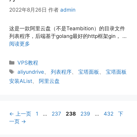
2022年8月26日
作者
admin
这是一款阿里云盘（不是Teambition）的目录文件
列表程序，后端基于golang最好的http框架gin， …
阅读更多
分
VPS教程
类
标
aliyundrive
、
列表程序
、
宝塔面板
、
宝塔面板
签
安装AList
、
阿里云盘
页
页
页
页
页
←
上一页
1
…
237
238
239
…
432
下
面
面
面
面
面
一页
→