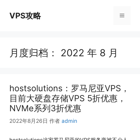
跳
至
VPS攻略
菜
内
容
单
月度归档：
2022 年 8 月
hostsolutions：罗马尼亚VPS，
目前大硬盘存储VPS 5折优惠，
NVMe系列3折优惠
2022年8月26日
作者
admin
hostsolutions这家罗马尼亚的VPS服务商被不少人