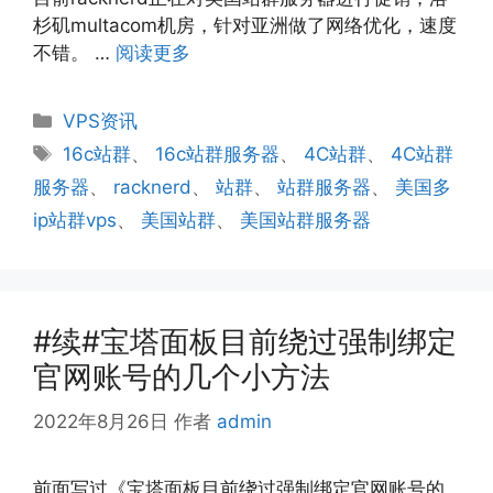
杉矶multacom机房，针对亚洲做了网络优化，速度
不错。 …
阅读更多
分
VPS资讯
类
标
16c站群
、
16c站群服务器
、
4C站群
、
4C站群
签
服务器
、
racknerd
、
站群
、
站群服务器
、
美国多
ip站群vps
、
美国站群
、
美国站群服务器
#续#宝塔面板目前绕过强制绑定
官网账号的几个小方法
2022年8月26日
作者
admin
前面写过《宝塔面板目前绕过强制绑定官网账号的