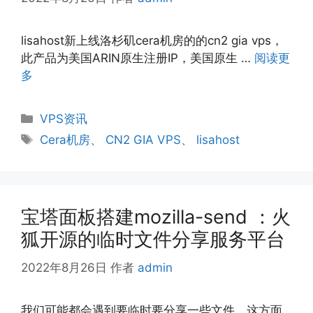
lisahost新上线洛杉矶cera机房的的cn2 gia vps，
此产品为美国ARIN原生注册IP，美国原生 …
阅读更
多
分
VPS资讯
类
标
Cera机房
、
CN2 GIA VPS
、
lisahost
签
宝塔面板搭建mozilla-send ：火
狐开源的临时文件分享服务平台
2022年8月26日
作者
admin
我们可能都会遇到要临时要分享一些文件，这方面