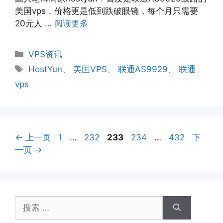
美国vps，价格更是低到跌破眼镜，每个月只需要
20元人 …
阅读更多
分
VPS资讯
类
标
HostYun
、
美国VPS
、
联通AS9929
、
联通
签
vps
页
页
页
页
页
←
上一页
1
…
232
233
234
…
432
下
面
面
面
面
面
一页
→
搜
索：