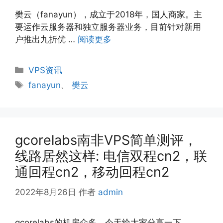
樊云（fanayun），成立于2018年，国人商家。主
要运作云服务器和独立服务器业务，目前针对新用
户推出九折优 …
阅读更多
分
VPS资讯
类
标
fanayun
、
樊云
签
gcorelabs南非VPS简单测评，
线路居然这样: 电信双程cn2，联
通回程cn2，移动回程cn2
2022年8月26日
作者
admin
gcorelabs的机房众多，今天给大家分享一下