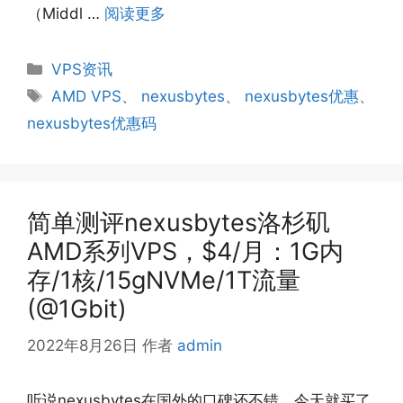
（Middl …
阅读更多
分
VPS资讯
类
标
AMD VPS
、
nexusbytes
、
nexusbytes优惠
、
签
nexusbytes优惠码
简单测评nexusbytes洛杉矶
AMD系列VPS，$4/月：1G内
存/1核/15gNVMe/1T流量
(@1Gbit)
2022年8月26日
作者
admin
听说nexusbytes在国外的口碑还不错，今天就买了