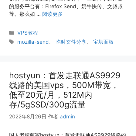
的服务平台有：Firefox Send、奶牛快传、文叔叔
等。那么如 …
阅读更多
分
VPS教程
类
标
mozilla-send
、
临时文件分享
、
宝塔面板
签
hostyun：首发走联通AS9929
线路的美国vps，500M带宽，
低至20元/月，512M内
存/5gSSD/300g流量
2022年8月26日
作者
admin
国人老牌商家hostyun：首发走联通AS9929线路的