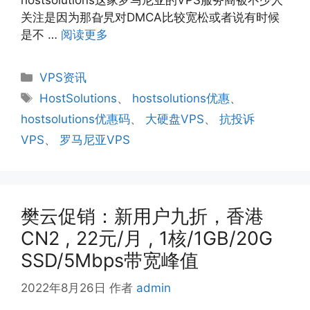
关注是因为那旮旯对DMCA比较宽松或者说有时候
是不 …
阅读更多
分
VPS资讯
类
标
HostSolutions
、
hostsolutions优惠
、
签
hostsolutions优惠码
、
大硬盘VPS
、
抗投诉
VPS
、
罗马尼亚VPS
樊云促销：新用户九折，香港
CN2 , 22元/月 , 1核/1GB/20G
SSD/5Mbps带宽峰值
2022年8月26日
作者
admin