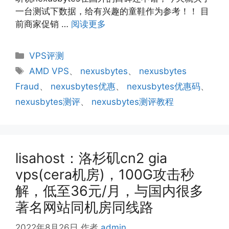
一台测试下数据，给有兴趣的童鞋作为参考！！ 目
前商家促销 …
阅读更多
分
VPS评测
类
标
AMD VPS
、
nexusbytes
、
nexusbytes
签
Fraud
、
nexusbytes优惠
、
nexusbytes优惠码
、
nexusbytes测评
、
nexusbytes测评教程
lisahost：洛杉矶cn2 gia
vps(cera机房)，100G攻击秒
解，低至36元/月，与国内很多
著名网站同机房同线路
2022年8月26日
作者
admin