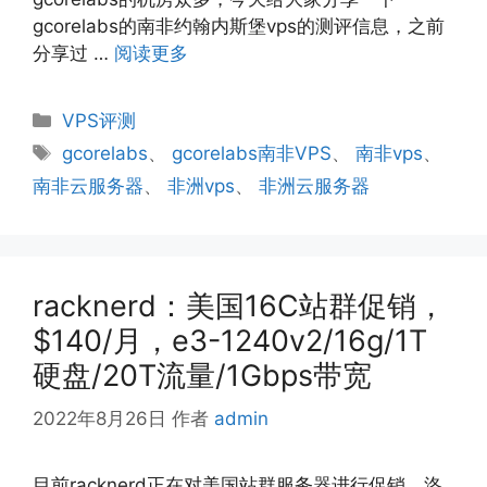
gcorelabs的南非约翰内斯堡vps的测评信息，之前
分享过 …
阅读更多
分
VPS评测
类
标
gcorelabs
、
gcorelabs南非VPS
、
南非vps
、
签
南非云服务器
、
非洲vps
、
非洲云服务器
racknerd：美国16C站群促销，
$140/月，e3-1240v2/16g/1T
硬盘/20T流量/1Gbps带宽
2022年8月26日
作者
admin
目前racknerd正在对美国站群服务器进行促销，洛