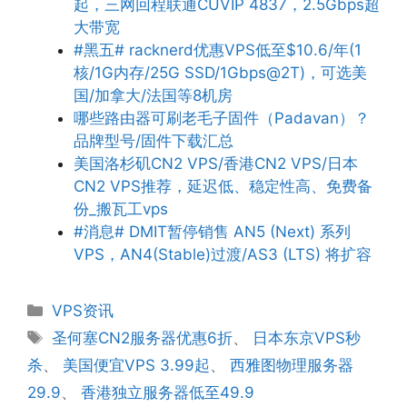
起，三网回程联通CUVIP 4837，2.5Gbps超
大带宽
#黑五# racknerd优惠VPS低至$10.6/年(1
核/1G内存/25G SSD/1Gbps@2T)，可选美
国/加拿大/法国等8机房
哪些路由器可刷老毛子固件（Padavan）？
品牌型号/固件下载汇总
美国洛杉矶CN2 VPS/香港CN2 VPS/日本
CN2 VPS推荐，延迟低、稳定性高、免费备
份_搬瓦工vps
#消息# DMIT暂停销售 AN5 (Next) 系列
VPS，AN4(Stable)过渡/AS3 (LTS) 将扩容
分
VPS资讯
类
标
圣何塞CN2服务器优惠6折
、
日本东京VPS秒
签
杀
、
美国便宜VPS 3.99起
、
西雅图物理服务器
29.9
、
香港独立服务器低至49.9