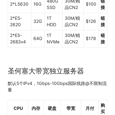
480G
30M/精
链
2*L5630
16G
$100
SSD
品CN2
接
2*E5-
1T
30M/精
链
32G
$126
2620
HDD
品CN2
接
2*E5-
1T
30M/精
链
64G
$178
2683v4
NVMe
品CN2
接
圣何塞大带宽独立服务器
默认5个IPv4，1Gbps-10Gbps国际线路@不限制流
量
购
CPU
内存
硬盘
带宽
月付
买