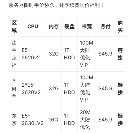
服务器限时半价秒杀，还享续费同价福利！
区
购
CPU
内存
硬盘
带宽
月付
域
买
法
100M
兰
E5-
1T
大陆
链
32G
$45.9
克
2620v2
HDD
优化
接
福
VIP
100M
圣
2*E5-
1T
大陆
链
何
32G
$45.9
2620V2
HDD
优化
接
塞
VIP
20M
东
E5-
1T
链
16G
大陆
$45.9
京
2630LV2
HDD
接
优化