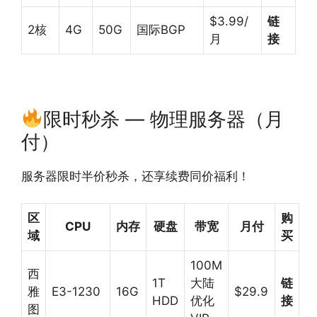
$3.99/
链
2核
4G
50G
国际BGP
月
接
限时秒杀 — 物理服务器（月
付）
服务器限时半价秒杀，还享续费同价福利！
区
购
CPU
内存
硬盘
带宽
月付
域
买
100M
西
1T
大陆
链
雅
E3-1230
16G
$29.9
HDD
优化
接
图