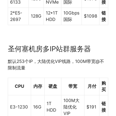
6133
NVMe
国际
接
2*E5-
12*1T
10Gbps
链
128G
$1098
2697
HDD
国际
接
圣何塞机房多IP站群服务器
默认253个IP，大陆优化VIP线路，100M带宽@不
限制流量
购
CPU
内存
硬盘
带宽
月付
买
100M大
1T
链
E3-1230
16G
陆优化
$191
HDD
接
VIP