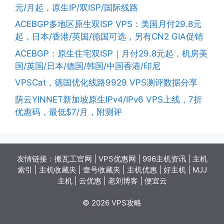
元/月起，原生IP/双ISP/国际线路
ACEBGP多地区原生双ISP VPS：美国月付29.8元
起，日本/香港/英国/德国可选，另有CN2 GIA促销
ACEBGP：原生住宅双ISP｜月付29.8元起，机房美
国/英国/日本/德国/韩国/中国香港/印尼
VPSCat，德国优化线路9929 VPS测评数据分享
荫云YINNET新加坡原生IPv4/IPv6 VPS上线，7折
优惠码，最低$7/月，附测评
友情链接：
搬瓦工官网
|
VPS优惠网
|
996主机资讯
|
主机
索引
|
主机收藏夹
|
壹号收藏夹
|
主机优惠
|
好主机
|
MJJ
主机
|
云优惠
|
老刘博客
|
便宜云
© 2026 VPS攻略