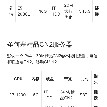
20M
香
E5-
1T
链
16G
大陆
$45.9
港
2630L
HDD
接
优化
圣何塞精品CN2服务器
默认一个IPv4，30M精品CN2@不限制流量，电信
和联通走CN2、移动CMIN2
购
CPU
内存
硬盘
带宽
月付
买
1T
30M/精
链
E3-1230
16G
$87
HDD
品CN2
接