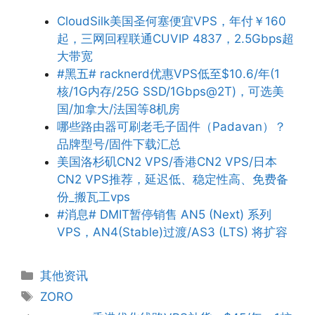
CloudSilk美国圣何塞便宜VPS，年付￥160
起，三网回程联通CUVIP 4837，2.5Gbps超
大带宽
#黑五# racknerd优惠VPS低至$10.6/年(1
核/1G内存/25G SSD/1Gbps@2T)，可选美
国/加拿大/法国等8机房
哪些路由器可刷老毛子固件（Padavan）？
品牌型号/固件下载汇总
美国洛杉矶CN2 VPS/香港CN2 VPS/日本
CN2 VPS推荐，延迟低、稳定性高、免费备
份_搬瓦工vps
#消息# DMIT暂停销售 AN5 (Next) 系列
VPS，AN4(Stable)过渡/AS3 (LTS) 将扩容
分
其他资讯
类
标
ZORO
签