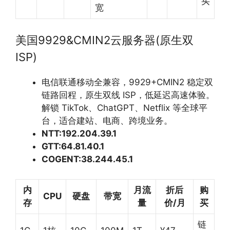
买
宽
美国9929&CMIN2云服务器(原生双
ISP)
电信联通移动全兼容，9929+CMIN2 稳定双
链路回程，原生双线 ISP，低延迟高速体验。
解锁 TikTok、ChatGPT、Netflix 等全球平
台，适合建站、电商、跨境业务。
NTT:192.204.39.1
GTT:64.81.40.1
COGENT:38.244.45.1
内
月流
折后
购
CPU
硬盘
带宽
存
量
价
/
月
买
链