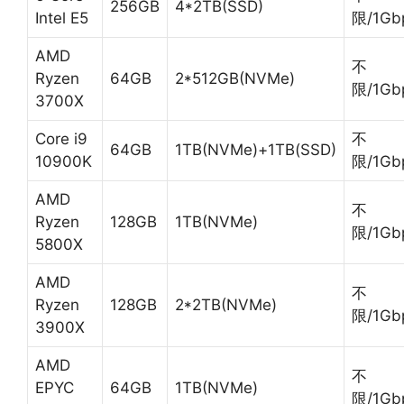
256GB
4*2TB(SSD)
Intel E5
限/1Gb
AMD
不
Ryzen
64GB
2*512GB(NVMe)
限/1Gb
3700X
Core i9
不
64GB
1TB(NVMe)+1TB(SSD)
10900K
限/1Gb
AMD
不
Ryzen
128GB
1TB(NVMe)
限/1Gb
5800X
AMD
不
Ryzen
128GB
2*2TB(NVMe)
限/1Gb
3900X
AMD
不
EPYC
64GB
1TB(NVMe)
限/1Gb