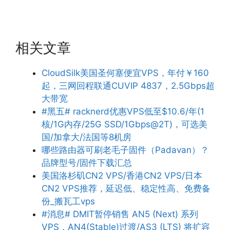
相关文章
CloudSilk美国圣何塞便宜VPS，年付￥160
起，三网回程联通CUVIP 4837，2.5Gbps超
大带宽
#黑五# racknerd优惠VPS低至$10.6/年(1
核/1G内存/25G SSD/1Gbps@2T)，可选美
国/加拿大/法国等8机房
哪些路由器可刷老毛子固件（Padavan）？
品牌型号/固件下载汇总
美国洛杉矶CN2 VPS/香港CN2 VPS/日本
CN2 VPS推荐，延迟低、稳定性高、免费备
份_搬瓦工vps
#消息# DMIT暂停销售 AN5 (Next) 系列
VPS，AN4(Stable)过渡/AS3 (LTS) 将扩容