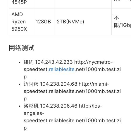
4545P
AMD
不
Ryzen
128GB
2TB(NVMe)
限/1Gb
5950X
网络测试
纽约 104.243.42.233 http://nycmetro-
speedtest.
reliablesite
.net/1000mb.test.zi
p
迈阿密 104.238.204.68 http://miami-
speedtest.reliablesite.net/1000mb.test.zi
p
洛杉矶 104.238.206.46 http://los-
angeles-
speedtest.reliablesite.net/1000mb.test.zi
p