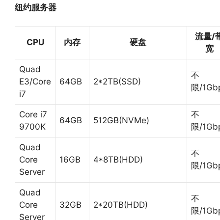
纽约服务器
流量/
CPU
内存
硬盘
宽
Quad
不
E3/Core
64GB
2*2TB(SSD)
限/1Gb
i7
Core i7
不
64GB
512GB(NVMe)
9700K
限/1Gb
Quad
不
Core
16GB
4*8TB(HDD)
限/1Gb
Server
Quad
不
Core
32GB
2*20TB(HDD)
限/1Gb
Server