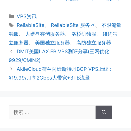
分
VPS资讯
类
标
ReliableSite
、
ReliableSite 服务器
、
不限流量
签
独服
、
大硬盘存储服务器
、
洛杉矶独服
、
纽约独
立服务器
、
美国独立服务器
、
高防独立服务器
DMIT美国LAX.EB VPS测评分享(三网优化
9929/CMIN2)
AkileCloud荷兰阿姆斯特丹BGP VPS上线：
¥19.99/月享2Gbps大带宽+3TB流量
搜
索：