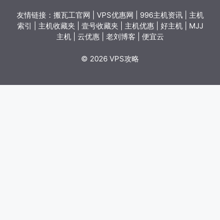
友情链接：
搬瓦工官网
|
VPS优惠网
|
996主机资讯
|
主机
索引
|
主机收藏夹
|
壹号收藏夹
|
主机优惠
|
好主机
|
MJJ
主机
|
云优惠
|
老刘博客
|
便宜云
© 2026 VPS攻略