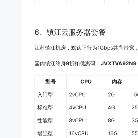
6、镇江云服务器套餐
江苏镇江机房，默认下行为1Gbps共享带
国内镇江终身
9
折扣优惠码：
JVXTVA92N9
型号
CPU
内存
入门型
2vCPU
2G
15
标准型
4vCPU
4G
2
性能型
8vCPU
8G
3
增强型
16vCPU
16G
5