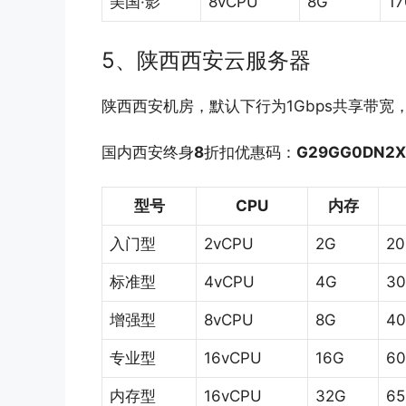
美国·影
8vCPU
8G
1
5、陕西西安云服务器
陕西西安机房，默认下行为1Gbps共享带
国内西安终身
8
折扣优惠码：
G29GG0DN2X
型号
CPU
内存
入门型
2vCPU
2G
2
标准型
4vCPU
4G
3
增强型
8vCPU
8G
4
专业型
16vCPU
16G
6
内存型
16vCPU
32G
6