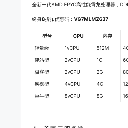
全新一代AMD EPYC高性能霄龙处理器，DD
终身
8
折扣优惠码：
VG7MLMZ637
型号
CPU
内存
轻量级
1vCPU
512M
4
建站型
2vCPU
1G
6
极客型
2vCPU
2G
8
疾御型
4vCPU
4G
1
巨牛型
8vCPU
8G
1