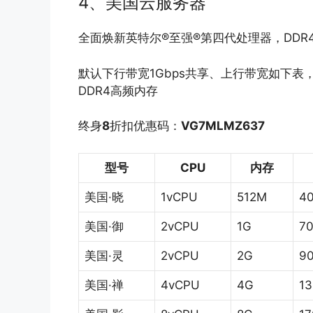
4、美国云服务器
全面焕新英特尔®至强®第四代处理器，DDR
默认下行带宽1Gbps共享、上行带宽如下表
DDR4高频内存
终身
8
折扣优惠码：
VG7MLMZ637
型号
CPU
内存
美国·晓
1vCPU
512M
4
美国·御
2vCPU
1G
7
美国·灵
2vCPU
2G
9
美国·禅
4vCPU
4G
1