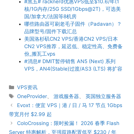
#黑五# racknerd优惠VPS低至$10.6/年(1
核/1G内存/25G SSD/1Gbps@2T)，可选美
国/加拿大/法国等8机房
哪些路由器可刷老毛子固件（Padavan）？
品牌型号/固件下载汇总
美国洛杉矶CN2 VPS/香港CN2 VPS/日本
CN2 VPS推荐，延迟低、稳定性高、免费备
份_搬瓦工vps
#消息# DMIT暂停销售 AN5 (Next) 系列
VPS，AN4(Stable)过渡/AS3 (LTS) 将扩容
分
VPS资讯
类
标
OneProvider
、
游戏服务器
、
英国独立服务器
签
Evoxt：便宜 VPS｜港 / 日 / 马 17 节点 1Gbps
带宽月付 $2.99 起
ColoCrossing：限时捡漏！ 2026 春季 Flash
Server 特惠解析，至强双路配置低至 $230 / 年