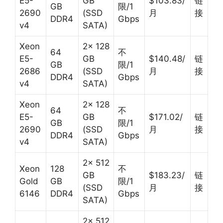
E5-
GB
$103.83/
链
GB
限/1
2690
(SSD
月
接
DDR4
Gbps
v4
SATA)
Xeon
2× 128
64
不
E5-
GB
$140.48/
链
GB
限/1
2686
(SSD
月
接
DDR4
Gbps
v4
SATA)
Xeon
2× 128
64
不
E5-
GB
$171.02/
链
GB
限/1
2690
(SSD
月
接
DDR4
Gbps
v4
SATA)
2× 512
Xeon
128
不
GB
$183.23/
链
Gold
GB
限/1
(SSD
月
接
6146
DDR4
Gbps
SATA)
2× 512