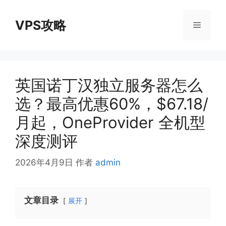
跳
至
VPS攻略
菜
内
容
单
英国诺丁汉独立服务器怎么
选？最高优惠60%，$67.18/
月起，OneProvider 全机型
深度测评
2026年4月9日
作者
admin
文章目录
展开