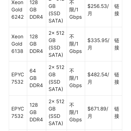
Xeon
128
不
GB
$256.53/
链
Gold
GB
限/1
(SSD
月
接
6242
DDR4
Gbps
SATA)
2× 512
Xeon
128
不
GB
$335.95/
链
Gold
GB
限/1
(SSD
月
接
6138
DDR4
Gbps
SATA)
2× 512
64
不
EPYC
GB
$482.54/
链
GB
限/1
7532
(SSD
月
接
DDR4
Gbps
SATA)
2× 512
128
不
EPYC
GB
$671.89/
链
GB
限/1
7532
(SSD
月
接
DDR4
Gbps
SATA)