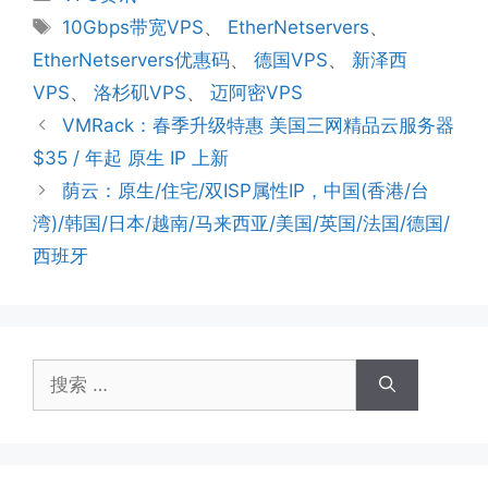
类
标
10Gbps带宽VPS
、
EtherNetservers
、
签
EtherNetservers优惠码
、
德国VPS
、
新泽西
VPS
、
洛杉矶VPS
、
迈阿密VPS
VMRack：春季升级特惠 美国三网精品云服务器
$35 / 年起 原生 IP 上新
荫云：原生/住宅/双ISP属性IP，中国(香港/台
湾)/韩国/日本/越南/马来西亚/美国/英国/法国/德国/
西班牙
搜
索：