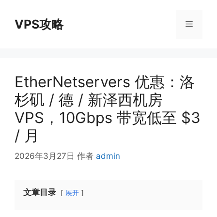
跳
至
VPS攻略
菜
内
容
单
EtherNetservers 优惠：洛
杉矶 / 德 / 新泽西机房
VPS，10Gbps 带宽低至 $3
/ 月
2026年3月27日
作者
admin
文章目录
展开