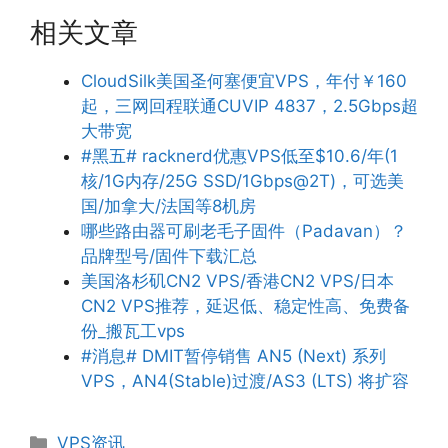
相关文章
CloudSilk美国圣何塞便宜VPS，年付￥160
起，三网回程联通CUVIP 4837，2.5Gbps超
大带宽
#黑五# racknerd优惠VPS低至$10.6/年(1
核/1G内存/25G SSD/1Gbps@2T)，可选美
国/加拿大/法国等8机房
哪些路由器可刷老毛子固件（Padavan）？
品牌型号/固件下载汇总
美国洛杉矶CN2 VPS/香港CN2 VPS/日本
CN2 VPS推荐，延迟低、稳定性高、免费备
份_搬瓦工vps
#消息# DMIT暂停销售 AN5 (Next) 系列
VPS，AN4(Stable)过渡/AS3 (LTS) 将扩容
分
VPS资讯