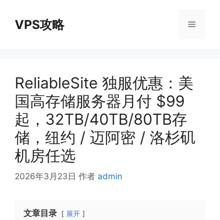
跳
至
VPS攻略
菜
内
容
单
ReliableSite 独服优惠：美
国高存储服务器月付 $99
起，32TB/40TB/80TB存
储，纽约 / 迈阿密 / 洛杉矶
机房任选
2026年3月23日
作者
admin
文章目录
展开