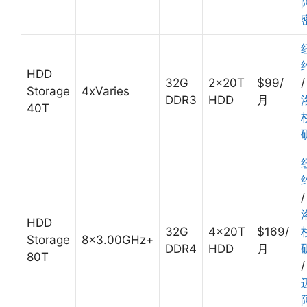
HDD
32G
2x20T
$99/
/
Storage
4xVaries
DDR3
HDD
月
40T
/
HDD
32G
4x20T
$169/
Storage
8×3.00GHz+
DDR4
HDD
月
80T
/