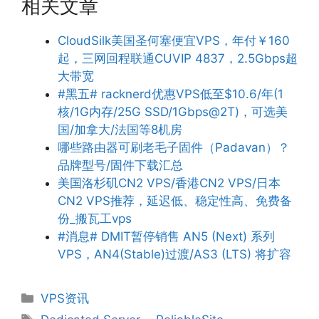
相关文章
CloudSilk美国圣何塞便宜VPS，年付￥160
起，三网回程联通CUVIP 4837，2.5Gbps超
大带宽
#黑五# racknerd优惠VPS低至$10.6/年(1
核/1G内存/25G SSD/1Gbps@2T)，可选美
国/加拿大/法国等8机房
哪些路由器可刷老毛子固件（Padavan）？
品牌型号/固件下载汇总
美国洛杉矶CN2 VPS/香港CN2 VPS/日本
CN2 VPS推荐，延迟低、稳定性高、免费备
份_搬瓦工vps
#消息# DMIT暂停销售 AN5 (Next) 系列
VPS，AN4(Stable)过渡/AS3 (LTS) 将扩容
分
VPS资讯
类
标