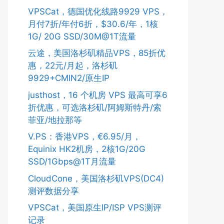
VPSCat，德国优化线路9929 VPS，
月付7折/年付6折，$30.6/年，1核
1G/ 20G SSD/30M@1T流量
云途，美国洛杉矶精品VPS，85折优
惠，22元/月起，洛杉矶
9929+CMIN2/原生IP
justhost，16 个机房 VPS 最高可享6
折优惠，可选洛杉矶/阿姆斯特丹/索
菲亚/地拉那等
V.PS：香港VPS，€6.95/月，
Equinix HK2机房，2核1G/20G
SSD/1Gbps@1T月流量
CloudCone，美国洛杉矶VPS(DC4)
测评数据分享
VPSCat，美国原生IP/ISP VPS测评
记录