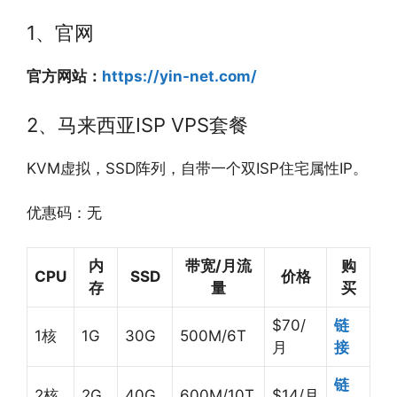
1、官网
官方网站：
https://yin-net.com/
2、马来西亚ISP VPS套餐
KVM虚拟，SSD阵列，自带一个双ISP住宅属性IP。
优惠码：无
内
带宽/月流
购
CPU
SSD
价格
存
量
买
$70/
链
1核
1G
30G
500M/6T
月
接
链
2核
2G
40G
600M/10T
$14/月