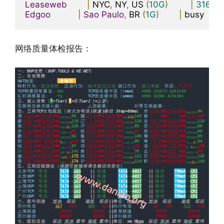
Leaseweb
|
 NYC
,
 NY
,
 US 
(
10G
)
|
316
Mb
Edgoo
|
Sao
Paulo
,
 BR 
(
1G
)
|
 busy        
网络质量体检报告：