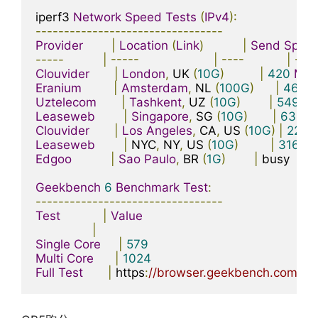
iperf3 
Network
Speed
Tests
(
IPv4
):
---------------------------------
Provider
|
Location
(
Link
)
|
Send
Spee
-----
|
-----
|
----
|
----
Clouvider
|
London
,
 UK 
(
10G
)
|
420
Mbi
Eranium
|
Amsterdam
,
 NL 
(
100G
)
|
460
M
Uztelecom
|
Tashkent
,
 UZ 
(
10G
)
|
549
Mb
Leaseweb
|
Singapore
,
 SG 
(
10G
)
|
630
M
Clouvider
|
Los
Angeles
,
 CA
,
 US 
(
10G
)
|
229
Leaseweb
|
 NYC
,
 NY
,
 US 
(
10G
)
|
316
Mb
Edgoo
|
Sao
Paulo
,
 BR 
(
1G
)
|
 busy        
Geekbench
6
Benchmark
Test
:
---------------------------------
Test
|
Value
|
Single
Core
|
579
Multi
Core
|
1024
Full
Test
|
 https
:
//browser.geekbench.com/v