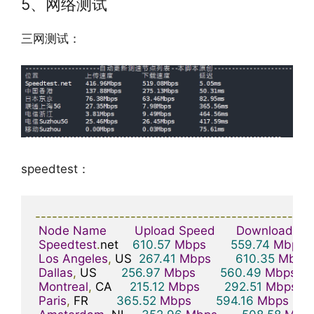
5、网络测试
三网测试：
speedtest：
-------------------------------------------------
Node
Name
Upload
Speed
Download
Sp
Speedtest
.
net    
610.57
Mbps
559.74
Mbps
Los
Angeles
,
 US  
267.41
Mbps
610.35
Mbps
Dallas
,
 US       
256.97
Mbps
560.49
Mbps
Montreal
,
 CA     
215.12
Mbps
292.51
Mbps
Paris
,
 FR        
365.52
Mbps
594.16
Mbps