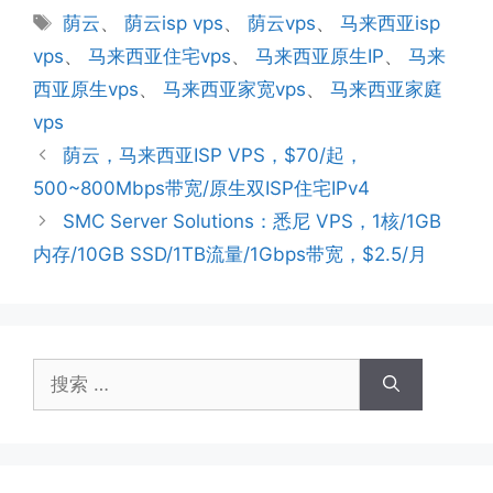
类
标
荫云
、
荫云isp vps
、
荫云vps
、
马来西亚isp
签
vps
、
马来西亚住宅vps
、
马来西亚原生IP
、
马来
西亚原生vps
、
马来西亚家宽vps
、
马来西亚家庭
vps
荫云，马来西亚ISP VPS，$70/起，
500~800Mbps带宽/原生双ISP住宅IPv4
SMC Server Solutions：悉尼 VPS，1核/1GB
内存/10GB SSD/1TB流量/1Gbps带宽，$2.5/月
搜
索：