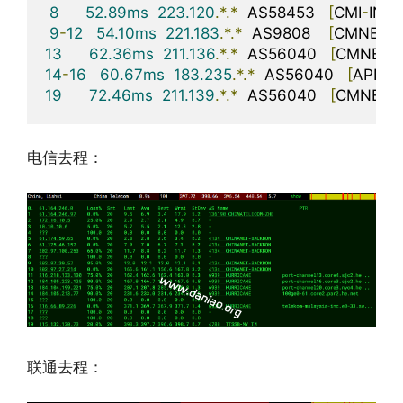
8
52.89ms
223.120
.*.*
  AS58453   
[
CMI
-
INT
]
9
-
12
54.10ms
221.183
.*.*
  AS9808    
[
CMNET
]
13
62.36ms
211.136
.*.*
  AS56040   
[
CMNET
]
14
-
16
60.67ms
183.235
.*.*
  AS56040   
[
APNIC
19
72.46ms
211.139
.*.*
  AS56040   
[
CMNET
]
电信去程：
联通去程：