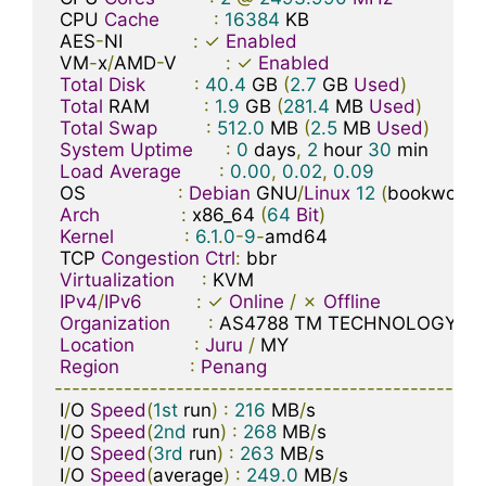
 CPU 
Cache
:
16384
 KB

 AES
-
NI             
:
✓
Enabled
 VM
-
x
/
AMD
-
V         
:
✓
Enabled
Total
Disk
:
40.4
 GB 
(
2.7
 GB 
Used
)
Total
 RAM          
:
1.9
 GB 
(
281.4
 MB 
Used
)
Total
Swap
:
512.0
 MB 
(
2.5
 MB 
Used
)
System
Uptime
:
0
 days
,
2
 hour 
30
 min

Load
Average
:
0.00
,
0.02
,
0.09
 OS                 
:
Debian
 GNU
/
Linux
12
(
bookworm
)
Arch
:
 x86_64 
(
64
Bit
)
Kernel
:
6.1
.
0
-
9
-
amd64

 TCP 
Congestion
Ctrl
:
 bbr

Virtualization
:
 KVM

IPv4
/
IPv6
:
✓
Online
/
✗
Offline
Organization
:
 AS4788 TM TECHNOLOGY SE
Location
:
Juru
/
 MY

Region
:
Penang
-------------------------------------------------
 I
/
O 
Speed
(
1st
 run
)
:
216
 MB
/
s

 I
/
O 
Speed
(
2nd
 run
)
:
268
 MB
/
s

 I
/
O 
Speed
(
3rd
 run
)
:
263
 MB
/
s

 I
/
O 
Speed
(
average
)
:
249.0
 MB
/
s