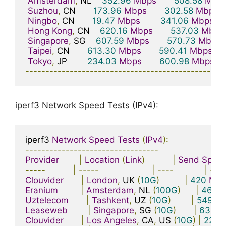
Amsterdam
,
 NL    
352.96
Mbps
508.58
Mbp
Suzhou
,
 CN       
173.96
Mbps
302.58
Mbps
Ningbo
,
 CN       
19.47
Mbps
341.06
Mbps
Hong
Kong
,
 CN    
620.16
Mbps
537.03
Mbps
Singapore
,
 SG    
607.59
Mbps
570.73
Mbps
Taipei
,
 CN       
613.30
Mbps
590.41
Mbps
Tokyo
,
 JP        
234.03
Mbps
600.98
Mbps
-------------------------------------------------
iperf3 Network Speed Tests (IPv4):
iperf3 
Network
Speed
Tests
(
IPv4
):
---------------------------------
Provider
|
Location
(
Link
)
|
Send
Spee
-----
|
-----
|
----
|
----
Clouvider
|
London
,
 UK 
(
10G
)
|
420
Mbi
Eranium
|
Amsterdam
,
 NL 
(
100G
)
|
460
M
Uztelecom
|
Tashkent
,
 UZ 
(
10G
)
|
549
Mb
Leaseweb
|
Singapore
,
 SG 
(
10G
)
|
630
M
Clouvider
|
Los
Angeles
,
 CA
,
 US 
(
10G
)
|
229