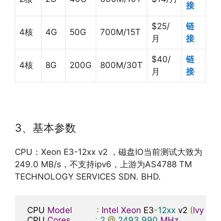
接
$25/
链
4核
4G
50G
700M/15T
月
接
$40/
链
4核
8G
200G
800M/30T
月
接
3、基本参数
CPU：Xeon E3-12xx v2 ，磁盘IO当前测试大致为
249.0 MB/s，不支持ipv6，上游为AS4788 TM
TECHNOLOGY SERVICES SDN. BHD.
 CPU 
Model
:
Intel
Xeon
 E3
-
12xx
 v2 
(
Ivy
Bri
 CPU 
Cores
:
2
@
2493.990
MHz