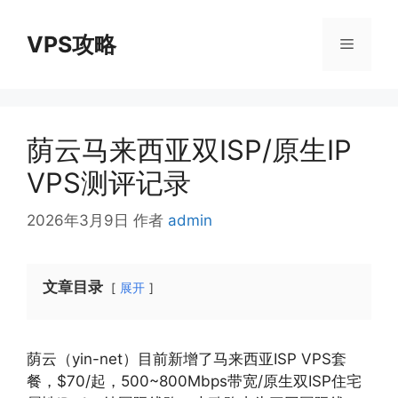
跳
至
VPS攻略
菜
内
容
单
荫云马来西亚双ISP/原生IP
VPS测评记录
2026年3月9日
作者
admin
文章目录
展开
荫云（yin-net）目前新增了马来西亚ISP VPS套
餐，$70/起，500~800Mbps带宽/原生双ISP住宅