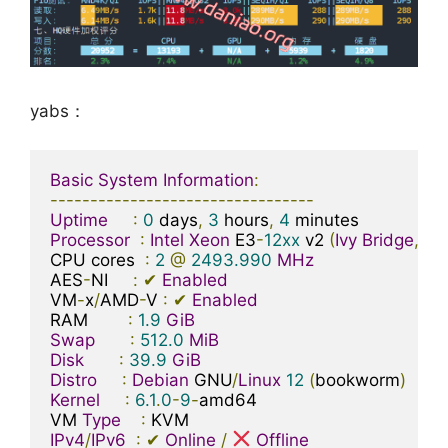
yabs：
Basic
System
Information
:
---------------------------------
Uptime
:
0
 days
,
3
 hours
,
4
Processor
:
Intel
Xeon
 E3
-
12xx
 v2 
(
Ivy
Bridge
,
 IB
CPU cores  
:
2
@
2493.990
MHz
AES
-
NI     
:
✔
Enabled
VM
-
x
/
AMD
-
V 
:
✔
Enabled
RAM        
:
1.9
GiB
Swap
:
512.0
MiB
Disk
:
39.9
GiB
Distro
:
Debian
 GNU
/
Linux
12
(
bookworm
)
Kernel
:
6.1
.
0
-
9
-
amd64

VM 
Type
:
IPv4
/
IPv6
:
✔
Online
/
Offline