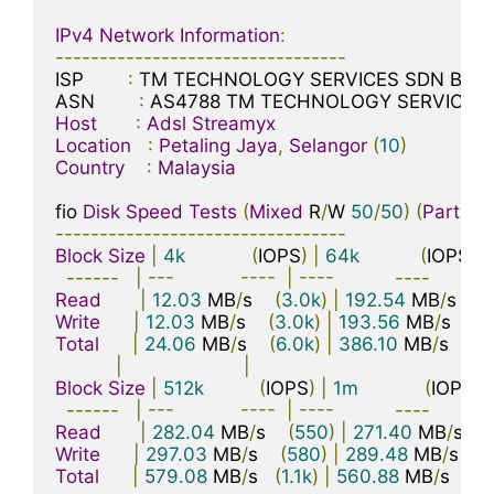
IPv4
Network
Information
:
---------------------------------
ISP        
:
 TM TECHNOLOGY SERVICES SDN BHD

ASN        
:
 AS4788 TM TECHNOLOGY SERVICES
Host
:
Adsl
Streamyx
Location
:
Petaling
Jaya
,
Selangor
(
10
)
Country
:
Malaysia
fio 
Disk
Speed
Tests
(
Mixed
 R
/
W 
50
/
50
)
(
Partitio
---------------------------------
Block
Size
|
4k
(
IOPS
)
|
64k
(
IOPS
)
------
|
---
----
|
----
----
Read
|
12.03
 MB
/
s    
(
3.0k
)
|
192.54
 MB
/
s   
(
3
Write
|
12.03
 MB
/
s    
(
3.0k
)
|
193.56
 MB
/
s   
(
3.
Total
|
24.06
 MB
/
s    
(
6.0k
)
|
386.10
 MB
/
s   
(
6.
|
|
Block
Size
|
512k
(
IOPS
)
|
1m
(
IOPS
)
------
|
---
----
|
----
----
Read
|
282.04
 MB
/
s    
(
550
)
|
271.40
 MB
/
s    
(
Write
|
297.03
 MB
/
s    
(
580
)
|
289.48
 MB
/
s    
(
Total
|
579.08
 MB
/
s   
(
1.1k
)
|
560.88
 MB
/
s    
(
5