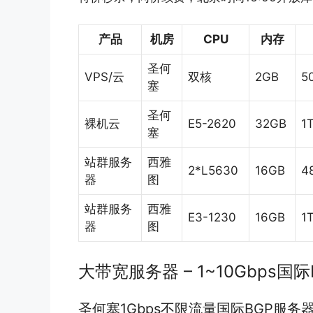
产品
机房
CPU
内存
圣何
VPS/云
双核
2GB
5
塞
圣何
裸机云
E5-2620
32GB
1
塞
站群服务
西雅
2*L5630
16GB
4
器
图
站群服务
西雅
E3-1230
16GB
1
器
图
大带宽服务器 – 1~10Gbps国
圣何塞1Gbps不限流量国际BGP服务