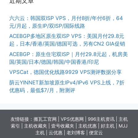
近期文章
六六云：韩国双ISP VPS，月付8折/年付6折，64
元/月起，原生IP/双ISP/国际线路
ACEBGP多地区原生双ISP VPS：美国月付29.8元
起，日本/香港/英国/德国可选，另有CN2 GIA促销
ACEBGP：原生住宅双ISP｜月付29.8元起，机房美
国/英国/日本/德国/韩国/中国香港/印尼
VPSCat，德国优化线路9929 VPS测评数据分享
荫云YINNET新加坡原生IPv4/IPv6 VPS上线，7折
优惠码，最低$7/月，附测评
友情链接：
搬瓦工官网
|
VPS优惠网
|
996主机资讯
|
主机
索引
|
主机收藏夹
|
壹号收藏夹
|
主机优惠
|
好主机
|
MJJ
主机
|
云优惠
|
老刘博客
|
便宜云