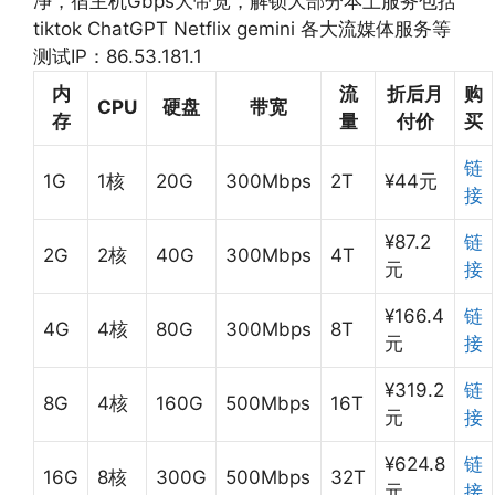
净，宿主机Gbps大带宽，解锁大部分本土服务包括
tiktok ChatGPT Netflix gemini 各大流媒体服务等
测试IP：86.53.181.1
内
流
折后月
购
CPU
硬盘
带宽
存
量
付价
买
链
1G
1核
20G
300Mbps
2T
¥44元
接
¥87.2
链
2G
2核
40G
300Mbps
4T
元
接
¥166.4
链
4G
4核
80G
300Mbps
8T
元
接
¥319.2
链
8G
4核
160G
500Mbps
16T
元
接
¥624.8
链
16G
8核
300G
500Mbps
32T
元
接