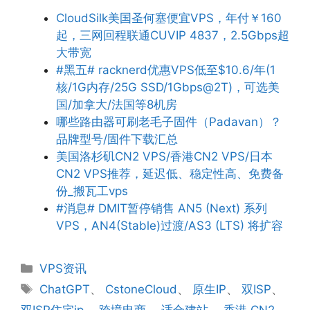
CloudSilk美国圣何塞便宜VPS，年付￥160
起，三网回程联通CUVIP 4837，2.5Gbps超
大带宽
#黑五# racknerd优惠VPS低至$10.6/年(1
核/1G内存/25G SSD/1Gbps@2T)，可选美
国/加拿大/法国等8机房
哪些路由器可刷老毛子固件（Padavan）？
品牌型号/固件下载汇总
美国洛杉矶CN2 VPS/香港CN2 VPS/日本
CN2 VPS推荐，延迟低、稳定性高、免费备
份_搬瓦工vps
#消息# DMIT暂停销售 AN5 (Next) 系列
VPS，AN4(Stable)过渡/AS3 (LTS) 将扩容
分
VPS资讯
类
标
ChatGPT
、
CstoneCloud
、
原生IP
、
双ISP
、
签