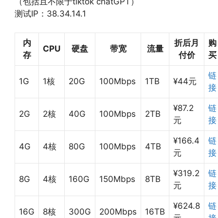
（包括且不限于tiktok chatGPT）
测试IP：38.34.14.1
内
折后月
购
CPU
硬盘
带宽
流量
存
付价
买
链
1G
1核
20G
100Mbps
1TB
¥44元
接
¥87.2
链
2G
2核
40G
100Mbps
2TB
元
接
¥166.4
链
4G
4核
80G
100Mbps
4TB
元
接
¥319.2
链
8G
4核
160G
150Mbps
8TB
元
接
¥624.8
链
16G
8核
300G
200Mbps
16TB
元
接