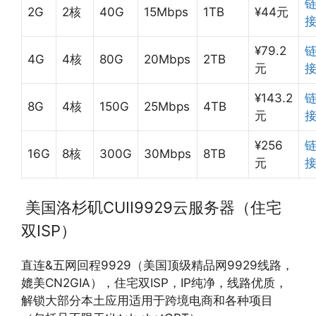
2G
2核
40G
15Mbps
1TB
¥44元
¥79.2
4G
4核
80G
20Mbps
2TB
元
¥143.2
8G
4核
150G
25Mbps
4TB
元
¥256
16G
8核
300G
30Mbps
8TB
元
美国洛杉矶CUII9929云服务器（住宅
双ISP）
直连&五网回程9929（美国顶级精品网9929线路，
媲美CN2GIA），住宅双ISP，IP纯净，线路优质，
解锁大部分本土应用适用于跨境电商和各种项目