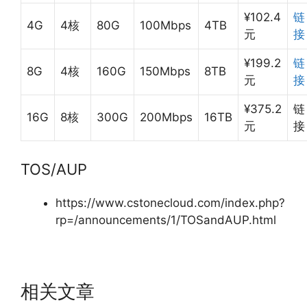
¥102.4
链
4G
4核
80G
100Mbps
4TB
元
接
¥199.2
链
8G
4核
160G
150Mbps
8TB
元
接
¥375.2
链
16G
8核
300G
200Mbps
16TB
元
接
TOS/AUP
https://www.cstonecloud.com/index.php?
rp=/announcements/1/TOSandAUP.html
相关文章