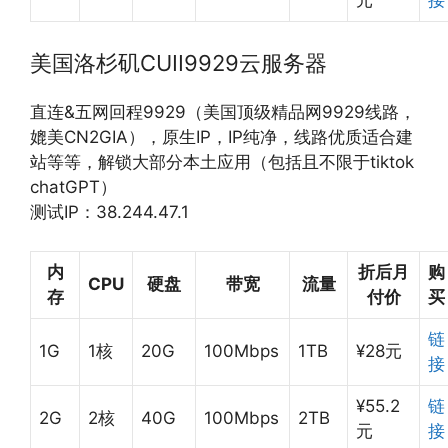
美国洛杉矶CUII9929云服务器
直连&五网回程9929（美国顶级精品网9929线路，
媲美CN2GIA），原生IP，IP纯净，线路优质适合建
站等等，解锁大部分本土应用（包括且不限于tiktok
chatGPT）
测试IP：38.244.47.1
内
折后月
购
CPU
硬盘
带宽
流量
存
付价
买
链
1G
1核
20G
100Mbps
1TB
¥28元
接
¥55.2
链
2G
2核
40G
100Mbps
2TB
元
接