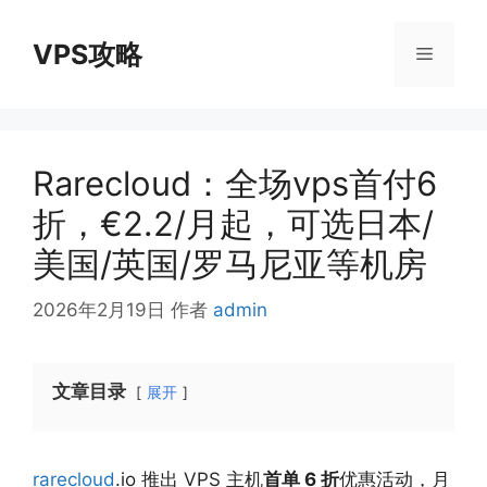
跳
至
VPS攻略
菜
内
容
单
Rarecloud：全场vps首付6
折，€2.2/月起，可选日本/
美国/英国/罗马尼亚等机房
2026年2月19日
作者
admin
文章目录
展开
rarecloud
.io 推出 VPS 主机
首单 6 折
优惠活动，月