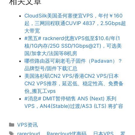
相关文章
CloudSilk美国圣何塞便宜VPS，年付￥160
起，三网回程联通CUVIP 4837，2.5Gbps超
大带宽
#黑五# racknerd优惠VPS低至$10.6/年(1
核/1G内存/25G SSD/1Gbps@2T)，可选美
国/加拿大/法国等8机房
哪些路由器可刷老毛子固件（Padavan）？
品牌型号/固件下载汇总
美国洛杉矶CN2 VPS/香港CN2 VPS/日本
CN2 VPS推荐，延迟低、稳定性高、免费备
份_搬瓦工vps
#消息# DMIT暂停销售 AN5 (Next) 系列
VPS，AN4(Stable)过渡/AS3 (LTS) 将扩容
分
VPS资讯
类
标
rarecloud
、
Rarecloud优惠码
、
日本VPS
、
罗