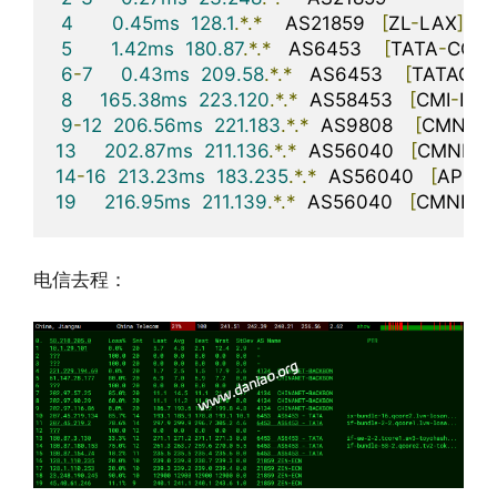
4
0.45ms
128.1
.*.*
    AS21859   
[
ZL
-
LAX
]
5
1.42ms
180.87
.*.*
   AS6453    
[
TATA
-
COM
6
-
7
0.43ms
209.58
.*.*
   AS6453    
[
TATAC
-
A
8
165.38ms
223.120
.*.*
  AS58453   
[
CMI
-
INT
]
9
-
12
206.56ms
221.183
.*.*
  AS9808    
[
CMNET
]
13
202.87ms
211.136
.*.*
  AS56040   
[
CMNET
]
14
-
16
213.23ms
183.235
.*.*
  AS56040   
[
APNIC
19
216.95ms
211.139
.*.*
  AS56040   
[
CMNET
]
电信去程：