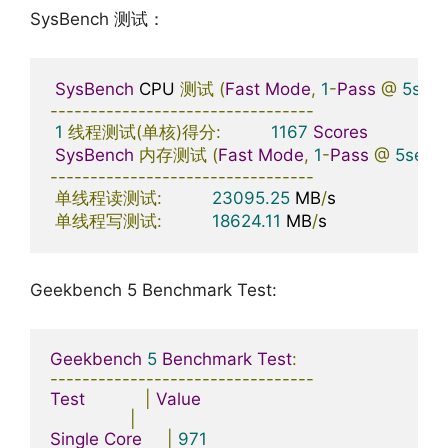
SysBench 测试：
SysBench
 CPU 
测试
(
Fast
Mode
,
1
-
Pass
@
5sec
)
---------------------------------
1
线程测试(单核)得分:
1167
Scores
SysBench
内存测试
(
Fast
Mode
,
1
-
Pass
@
5sec
)
---------------------------------
单线程读测试:
23095.25
 MB
/
s

单线程写测试:
18624.11
 MB
/
s
Geekbench 5 Benchmark Test:
Geekbench
5
Benchmark
Test
:
---------------------------------
Test
|
Value
|
Single
Core
|
971