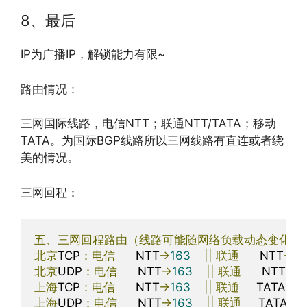
8、最后
IP为广播IP，解锁能力有限~
路由情况：
三网国际线路，电信NTT；联通NTT/TATA；移动
TATA。为国际BGP线路所以三网线路有直连或者绕
美的情况。
三网回程：
五、三网回程路由（线路可能随网络负载动态变化）
北京
TCP
：电信
      NTT
->
163
||
联通
      NTT
->
4
北京
UDP
：电信
      NTT
->
163
||
联通
      NTT
->
4
上海
TCP
：电信
      NTT
->
163
||
联通
     TATA
->
4
上海
UDP
：电信
      NTT
->
163
||
联通
     TATA
->
4