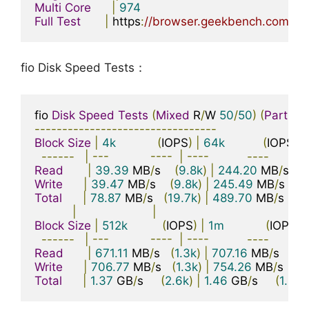
Multi
Core
|
974
Full
Test
|
 https
:
//browser.geekbench.com/v
fio Disk Speed Tests：
fio 
Disk
Speed
Tests
(
Mixed
 R
/
W 
50
/
50
)
(
Partitio
---------------------------------
Block
Size
|
4k
(
IOPS
)
|
64k
(
IOPS
)
------
|
---
----
|
----
----
Read
|
39.39
 MB
/
s    
(
9.8k
)
|
244.20
 MB
/
s   
(
Write
|
39.47
 MB
/
s    
(
9.8k
)
|
245.49
 MB
/
s   
(
3
Total
|
78.87
 MB
/
s   
(
19.7k
)
|
489.70
 MB
/
s   
(
7
|
|
Block
Size
|
512k
(
IOPS
)
|
1m
(
IOPS
)
------
|
---
----
|
----
----
Read
|
671.11
 MB
/
s   
(
1.3k
)
|
707.16
 MB
/
s    
(
6
Write
|
706.77
 MB
/
s   
(
1.3k
)
|
754.26
 MB
/
s    
(
7
Total
|
1.37
 GB
/
s     
(
2.6k
)
|
1.46
 GB
/
s     
(
1.4k
)