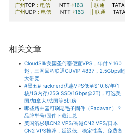
广州
TCP
：电信
      NTT
->
163
||
联通
     TATA
->
4
广州
UDP
：电信
      NTT
->
163
||
联通
     TATA
->
4
相关文章
CloudSilk美国圣何塞便宜VPS，年付￥160
起，三网回程联通CUVIP 4837，2.5Gbps超
大带宽
#黑五# racknerd优惠VPS低至$10.6/年(1
核/1G内存/25G SSD/1Gbps@2T)，可选美
国/加拿大/法国等8机房
哪些路由器可刷老毛子固件（Padavan）？
品牌型号/固件下载汇总
美国洛杉矶CN2 VPS/香港CN2 VPS/日本
CN2 VPS推荐，延迟低、稳定性高、免费备