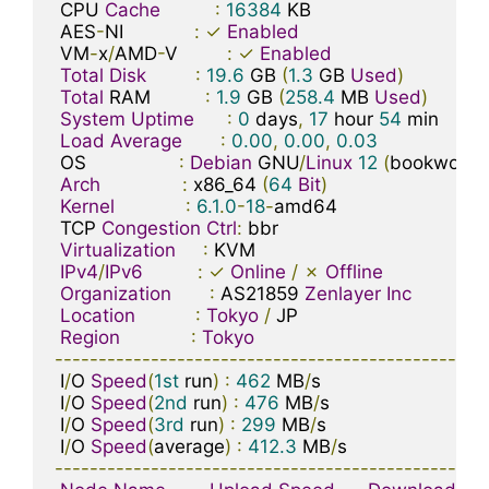
 CPU 
Cache
:
16384
 KB

 AES
-
NI             
:
✓
Enabled
 VM
-
x
/
AMD
-
V         
:
✓
Enabled
Total
Disk
:
19.6
 GB 
(
1.3
 GB 
Used
)
Total
 RAM          
:
1.9
 GB 
(
258.4
 MB 
Used
)
System
Uptime
:
0
 days
,
17
 hour 
54
 min

Load
Average
:
0.00
,
0.00
,
0.03
 OS                 
:
Debian
 GNU
/
Linux
12
(
bookworm
)
Arch
:
 x86_64 
(
64
Bit
)
Kernel
:
6.1
.
0
-
18
-
amd64

 TCP 
Congestion
Ctrl
:
 bbr

Virtualization
:
 KVM

IPv4
/
IPv6
:
✓
Online
/
✗
Offline
Organization
:
 AS21859 
Zenlayer
Inc
Location
:
Tokyo
/
 JP

Region
:
Tokyo
-------------------------------------------------
 I
/
O 
Speed
(
1st
 run
)
:
462
 MB
/
s

 I
/
O 
Speed
(
2nd
 run
)
:
476
 MB
/
s

 I
/
O 
Speed
(
3rd
 run
)
:
299
 MB
/
s

 I
/
O 
Speed
(
average
)
:
412.3
 MB
/
-------------------------------------------------