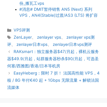
份_搬瓦工vps
#消息# DMIT暂停销售 AN5 (Next) 系列
VPS，AN4(Stable)过渡/AS3 (LTS) 将扩容
分
VPS评测
类
标
ZenLayer
、
zenlayer vps
、
zenlayer vps测
签
评
、
zenlayer日本vps
、
zenlayer日本vps测评
RAKsmart：独立服务器$47/月起，裸机云服务
器$49.9/月起，站群服务器秒杀$90/月起，可选圣
何塞/西雅图/香港/日本等机房
EasyHeberg：限时 7 折！ 法国高性能 VPS，4
核 / 8G 年付€40 起 + 1Gbps 无限流量 + 解锁法国
流媒体