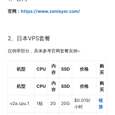
官网：
https://www.zenlayer.com/
2、日本VPS套餐
仅例举部分，具体参考官网套餐实例~
内
购
机型
CPU
SSD
价格
存
买
内
购
机型
CPU
SSD
价格
存
买
$0.019/
链
v2a.cpu.1
1核
2G
20G
小时
接