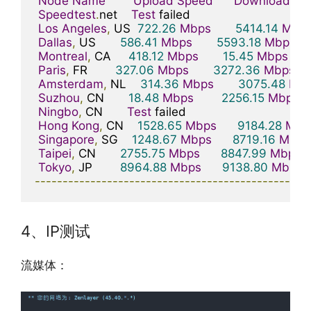
Node
Name
Upload
Speed
Download
Sp
Speedtest
.
net    
Test
 failed       

Los
Angeles
,
 US  
722.26
Mbps
5414.14
Mbp
Dallas
,
 US       
586.41
Mbps
5593.18
Mbps
Montreal
,
 CA     
418.12
Mbps
15.45
Mbps
Paris
,
 FR        
327.06
Mbps
3272.36
Mbps
Amsterdam
,
 NL    
314.36
Mbps
3075.48
Mb
Suzhou
,
 CN       
18.48
Mbps
2256.15
Mbps
Ningbo
,
 CN       
Test
 failed       

Hong
Kong
,
 CN    
1528.65
Mbps
9184.28
Mbp
Singapore
,
 SG    
1248.67
Mbps
8719.16
Mbps
Taipei
,
 CN       
2755.75
Mbps
8847.99
Mbps
Tokyo
,
 JP        
8964.88
Mbps
9138.80
Mbps
-------------------------------------------------
4、IP测试
流媒体：