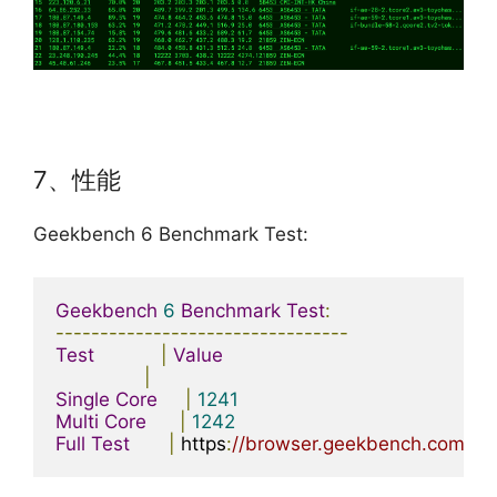
7、性能
Geekbench 6 Benchmark Test:
Geekbench
6
Benchmark
Test
:
---------------------------------
Test
|
Value
|
Single
Core
|
1241
Multi
Core
|
1242
Full
Test
|
 https
:
//browser.geekbench.com/v6