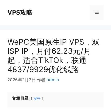
跳
至
VPS攻略
菜
内
容
单
WePC美国原生IP VPS，双
ISP IP，月付62.23元/月
起，适合TikTOk，联通
4837/9929优化线路
2026年2月3日
作者
admin
文章目录
展开