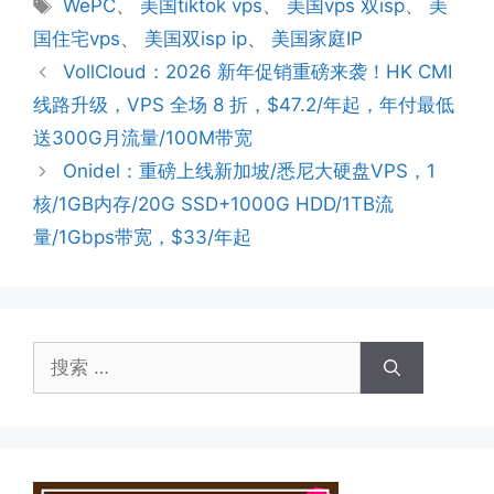
标
WePC
、
美国tiktok vps
、
美国vps 双isp
、
美
签
国住宅vps
、
美国双isp ip
、
美国家庭IP
VollCloud：2026 新年促销重磅来袭！HK CMI
线路升级，VPS 全场 8 折，$47.2/年起，年付最低
送300G月流量/100M带宽
Onidel：重磅上线新加坡/悉尼大硬盘VPS，1
核/1GB内存/20G SSD+1000G HDD/1TB流
量/1Gbps带宽，$33/年起
搜
索：