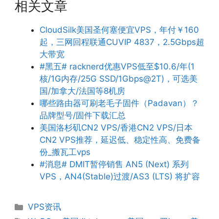
相关文章
CloudSilk美国圣何塞便宜VPS，年付￥160
起，三网回程联通CUVIP 4837，2.5Gbps超
大带宽
#黑五# racknerd优惠VPS低至$10.6/年(1
核/1G内存/25G SSD/1Gbps@2T)，可选美
国/加拿大/法国等8机房
哪些路由器可刷老毛子固件（Padavan）？
品牌型号/固件下载汇总
美国洛杉矶CN2 VPS/香港CN2 VPS/日本
CN2 VPS推荐，延迟低、稳定性高、免费备
份_搬瓦工vps
#消息# DMIT暂停销售 AN5 (Next) 系列
VPS，AN4(Stable)过渡/AS3 (LTS) 将扩容
分
VPS资讯
类