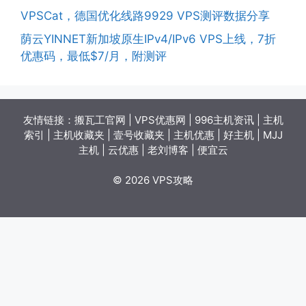
VPSCat，德国优化线路9929 VPS测评数据分享
荫云YINNET新加坡原生IPv4/IPv6 VPS上线，7折
优惠码，最低$7/月，附测评
友情链接：
搬瓦工官网
|
VPS优惠网
|
996主机资讯
|
主机
索引
|
主机收藏夹
|
壹号收藏夹
|
主机优惠
|
好主机
|
MJJ
主机
|
云优惠
|
老刘博客
|
便宜云
© 2026 VPS攻略