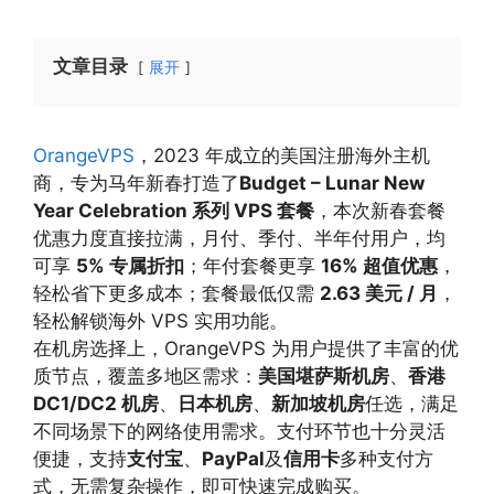
文章目录
展开
OrangeVPS
，2023 年成立的美国注册海外主机
商，专为马年新春打造了
Budget – Lunar New
Year Celebration 系列 VPS 套餐
，本次新春套餐
优惠力度直接拉满，月付、季付、半年付用户，均
可享
5% 专属折扣
；年付套餐更享
16% 超值优惠
，
轻松省下更多成本；套餐最低仅需
2.63 美元 / 月
，
轻松解锁海外 VPS 实用功能。
在机房选择上，OrangeVPS 为用户提供了丰富的优
质节点，覆盖多地区需求：
美国堪萨斯机房
、
香港
DC1/DC2 机房
、
日本机房
、
新加坡机房
任选，满足
不同场景下的网络使用需求。支付环节也十分灵活
便捷，支持
支付宝
、
PayPal
及
信用卡
多种支付方
式，无需复杂操作，即可快速完成购买。