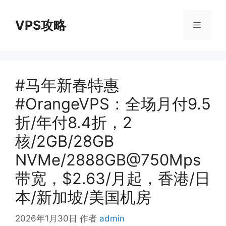
跳
至
VPS攻略
菜
内
容
单
#马年新春特惠
#OrangeVPS：全场月付9.5
折/年付8.4折，2
核/2GB/28GB
NVMe/2888GB@750Mps
带宽，$2.63/月起，香港/日
本/新加坡/美国机房
2026年1月30日
作者
admin