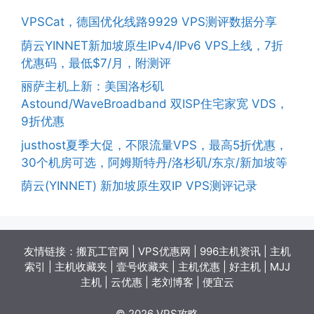
VPSCat，德国优化线路9929 VPS测评数据分享
荫云YINNET新加坡原生IPv4/IPv6 VPS上线，7折
优惠码，最低$7/月，附测评
丽萨主机上新：美国洛杉矶
Astound/WaveBroadband 双ISP住宅家宽 VDS，
9折优惠
justhost夏季大促，不限流量VPS，最高5折优惠，
30个机房可选，阿姆斯特丹/洛杉矶/东京/新加坡等
荫云(YINNET) 新加坡原生双IP VPS测评记录
友情链接：
搬瓦工官网
|
VPS优惠网
|
996主机资讯
|
主机
索引
|
主机收藏夹
|
壹号收藏夹
|
主机优惠
|
好主机
|
MJJ
主机
|
云优惠
|
老刘博客
|
便宜云
© 2026 VPS攻略