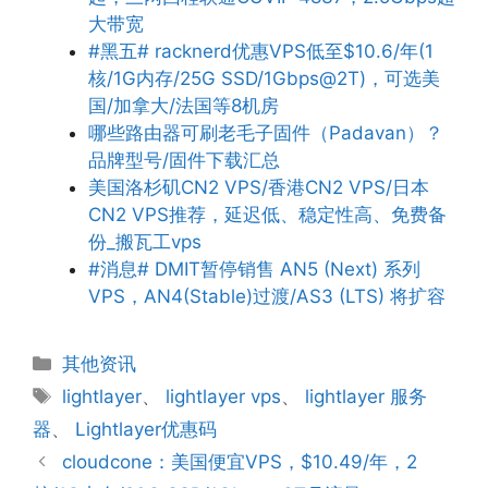
大带宽
#黑五# racknerd优惠VPS低至$10.6/年(1
核/1G内存/25G SSD/1Gbps@2T)，可选美
国/加拿大/法国等8机房
哪些路由器可刷老毛子固件（Padavan）？
品牌型号/固件下载汇总
美国洛杉矶CN2 VPS/香港CN2 VPS/日本
CN2 VPS推荐，延迟低、稳定性高、免费备
份_搬瓦工vps
#消息# DMIT暂停销售 AN5 (Next) 系列
VPS，AN4(Stable)过渡/AS3 (LTS) 将扩容
分
其他资讯
类
标
lightlayer
、
lightlayer vps
、
lightlayer 服务
签
器
、
Lightlayer优惠码
cloudcone：美国便宜VPS，$10.49/年，2