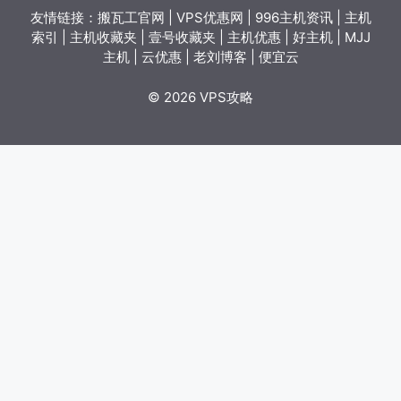
友情链接：
搬瓦工官网
|
VPS优惠网
|
996主机资讯
|
主机
索引
|
主机收藏夹
|
壹号收藏夹
|
主机优惠
|
好主机
|
MJJ
主机
|
云优惠
|
老刘博客
|
便宜云
© 2026 VPS攻略