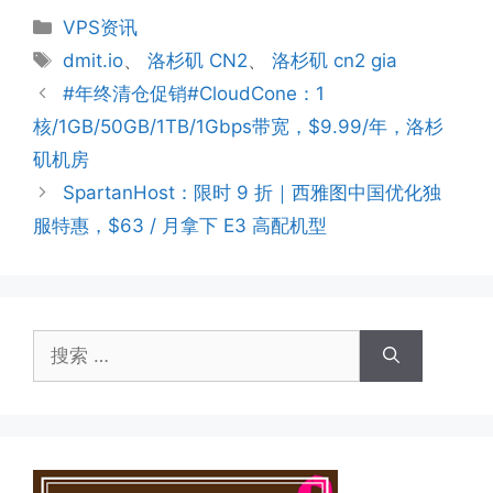
分
VPS资讯
类
标
dmit.io
、
洛杉矶 CN2
、
洛杉矶 cn2 gia
签
#年终清仓促销#CloudCone：1
核/1GB/50GB/1TB/1Gbps带宽，$9.99/年，洛杉
矶机房
SpartanHost：限时 9 折｜西雅图中国优化独
服特惠，$63 / 月拿下 E3 高配机型
搜
索：