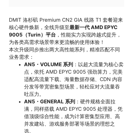
DMIT 洛杉矶 Premium CN2 GIA 线路 T1 套餐迎来
核心硬件焕新，全线升级至
最新一代 AMD EPYC
9005（Turin）平台
，性能实力实现跨越式提升，
为各类高需求场景带来更流畅的使用体验！
本次升级同步推出两大高性能系列，精准匹配不同
业务需求：
AN5・VOLUME 系列
：以超大流量为核心卖
点，依托 AMD EPYC 9005 强劲算力，完美
适配高流量下载、海量数据存储、CDN 内容
分发等带宽密集型场景，轻松应对大流量吞
吐压力。
AN5・GENERAL 系列
：硬件规格全面拉
满，同样搭载 AMD EPYC 9005 处理器，凭
借顶级综合性能，成为计算密集型应用、高
并发建站、游戏服务部署等场景的理想之
选。