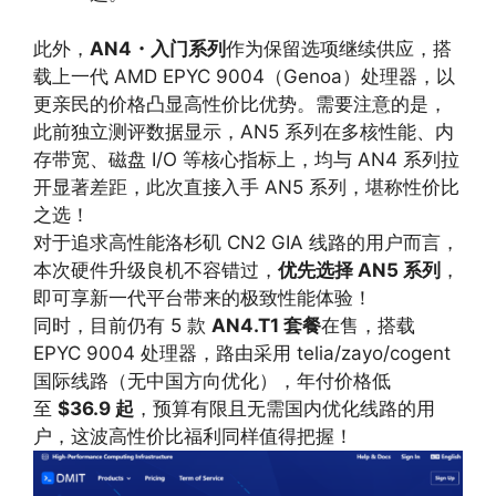
此外，
AN4・入门系列
作为保留选项继续供应，搭
载上一代 AMD EPYC 9004（Genoa）处理器，以
更亲民的价格凸显高性价比优势。需要注意的是，
此前独立测评数据显示，AN5 系列在多核性能、内
存带宽、磁盘 I/O 等核心指标上，均与 AN4 系列拉
开显著差距，此次直接入手 AN5 系列，堪称性价比
之选！
对于追求高性能洛杉矶 CN2 GIA 线路的用户而言，
本次硬件升级良机不容错过，
优先选择 AN5 系列
，
即可享新一代平台带来的极致性能体验！
同时，目前仍有 5 款
AN4.T1 套餐
在售，搭载
EPYC 9004 处理器，路由采用 telia/zayo/cogent
国际线路（无中国方向优化），年付价格低
至
$36.9 起
，预算有限且无需国内优化线路的用
户，这波高性价比福利同样值得把握！