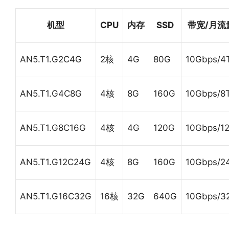
机型
CPU
内存
SSD
带宽/月流
AN5.T1.G2C4G
2核
4G
80G
10Gbps/4
AN5.T1.G4C8G
4核
8G
160G
10Gbps/8
AN5.T1.G8C16G
4核
4G
120G
10Gbps/1
AN5.T1.G12C24G
4核
8G
160G
10Gbps/2
AN5.T1.G16C32G
16核
32G
640G
10Gbps/3