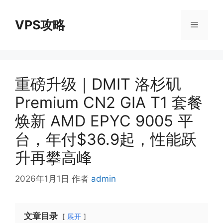
跳
至
VPS攻略
菜
内
容
单
重磅升级｜DMIT 洛杉矶
Premium CN2 GIA T1 套餐
焕新 AMD EPYC 9005 平
台，年付$36.9起，性能跃
升再攀高峰
2026年1月1日
作者
admin
文章目录
展开