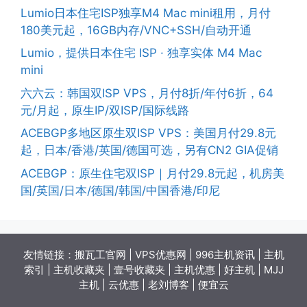
Lumio日本住宅ISP独享M4 Mac mini租用，月付
180美元起，16GB内存/VNC+SSH/自动开通
Lumio，提供日本住宅 ISP · 独享实体 M4 Mac
mini
六六云：韩国双ISP VPS，月付8折/年付6折，64
元/月起，原生IP/双ISP/国际线路
ACEBGP多地区原生双ISP VPS：美国月付29.8元
起，日本/香港/英国/德国可选，另有CN2 GIA促销
ACEBGP：原生住宅双ISP｜月付29.8元起，机房美
国/英国/日本/德国/韩国/中国香港/印尼
友情链接：
搬瓦工官网
|
VPS优惠网
|
996主机资讯
|
主机
索引
|
主机收藏夹
|
壹号收藏夹
|
主机优惠
|
好主机
|
MJJ
主机
|
云优惠
|
老刘博客
|
便宜云