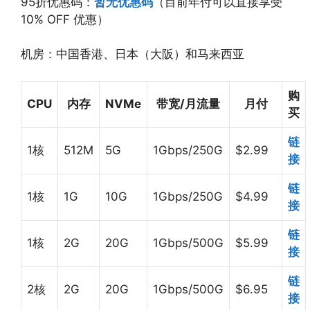
95折优惠码：
暂无优惠码
（目前年付可以直接享受
10% OFF 优惠）
机房：中国香港、日本（大阪）和马来西亚
购
CPU
内存
NVMe
带宽/月流量
月付
买
链
1核
512M
5G
1Gbps/250G
$2.99
接
链
1核
1G
10G
1Gbps/250G
$4.99
接
链
1核
2G
20G
1Gbps/500G
$5.99
接
链
2核
2G
20G
1Gbps/500G
$6.95
接