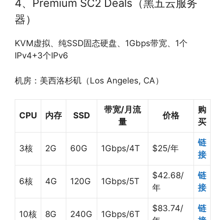
4、Premium SC2 Deals（黑五云服务
器）
KVM虚拟、纯SSD固态硬盘、1Gbps带宽、1个
IPv4+3个IPv6
机房：美西洛杉矶（Los Angeles, CA）
带宽/月流
购
CPU
内存
SSD
价格
量
买
链
3核
2G
60G
1Gbps/4T
$25/年
接
$42.68/
链
6核
4G
120G
1Gbps/5T
年
接
$83.74/
链
10核
8G
240G
1Gbps/6T