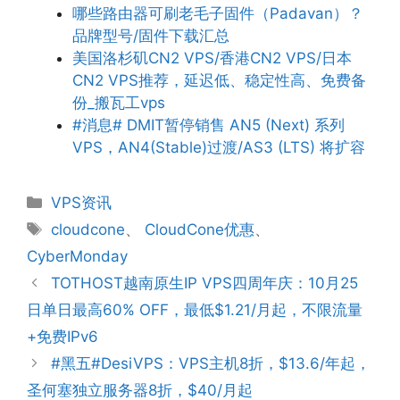
哪些路由器可刷老毛子固件（Padavan）？
品牌型号/固件下载汇总
美国洛杉矶CN2 VPS/香港CN2 VPS/日本
CN2 VPS推荐，延迟低、稳定性高、免费备
份_搬瓦工vps
#消息# DMIT暂停销售 AN5 (Next) 系列
VPS，AN4(Stable)过渡/AS3 (LTS) 将扩容
分
VPS资讯
类
标
cloudcone
、
CloudCone优惠
、
签
CyberMonday
TOTHOST越南原生IP VPS四周年庆：10月25
日单日最高60% OFF，最低$1.21/月起，不限流量
+免费IPv6
#黑五#DesiVPS：VPS主机8折，$13.6/年起，
圣何塞独立服务器8折，$40/月起