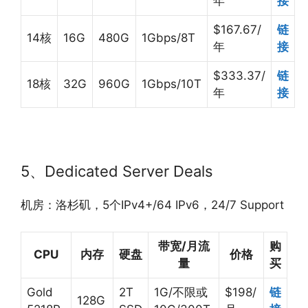
年
接
$167.67/
链
14核
16G
480G
1Gbps/8T
年
接
$333.37/
链
18核
32G
960G
1Gbps/10T
年
接
5、Dedicated Server Deals
机房：洛杉矶，5个IPv4+/64 IPv6，24/7 Support
带宽/月流
购
CPU
内存
硬盘
价格
量
买
Gold
2T
1G/不限或
$198/
链
128G