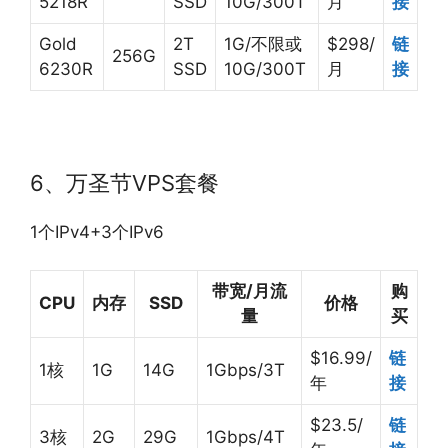
5218R
SSD
10G/300T
月
接
Gold
2T
1G/不限或
$298/
链
256G
6230R
SSD
10G/300T
月
接
6、万圣节VPS套餐
1个IPv4+3个IPv6
带宽/月流
购
CPU
内存
SSD
价格
量
买
$16.99/
链
1核
1G
14G
1Gbps/3T
年
接
$23.5/
链
3核
2G
29G
1Gbps/4T