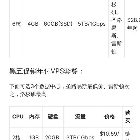
杉
矶、
圣路
$28.
6核
4GB
60GB(SSD)
5TB/1Gbps
易
年起
斯、
雷斯
顿
黑五促销
年付VPS
套餐：
下面可选3个数据中心，圣路易斯最低价、雷斯顿次
之，洛杉矶最高
购
CPU
内存
硬盘
流量
价格
买
$10.59/
链
2核
1GB
20GB
3TB/1Gbps