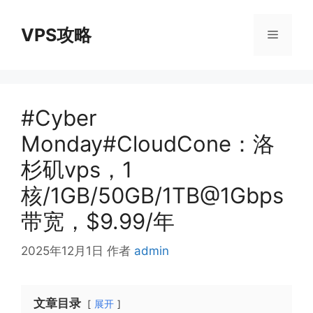
跳
至
VPS攻略
菜
内
容
单
#Cyber
Monday#CloudCone：洛
杉矶vps，1
核/1GB/50GB/1TB@1Gbps
带宽，$9.99/年
2025年12月1日
作者
admin
文章目录
展开