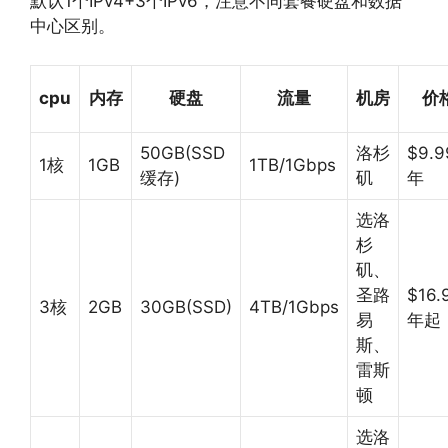
默认1个IPv4+3个IPv6，注意不同套餐硬盘和数据
中心区别。
cpu
内存
硬盘
流量
机房
价
50GB(SSD
洛杉
$9.9
1核
1GB
1TB/1Gbps
缓存)
矶
年
选洛
杉
矶、
圣路
$16.
3核
2GB
30GB(SSD)
4TB/1Gbps
易
年起
斯、
雷斯
顿
选洛