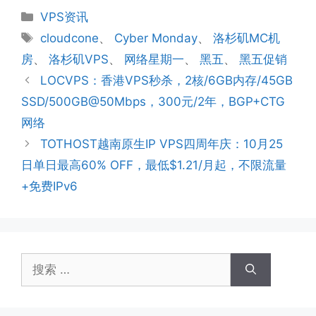
分
VPS资讯
类
标
cloudcone
、
Cyber Monday
、
洛杉矶MC机
签
房
、
洛杉矶VPS
、
网络星期一
、
黑五
、
黑五促销
LOCVPS：香港VPS秒杀，2核/6GB内存/45GB
SSD/500GB@50Mbps，300元/2年，BGP+CTG
网络
TOTHOST越南原生IP VPS四周年庆：10月25
日单日最高60% OFF，最低$1.21/月起，不限流量
+免费IPv6
搜
索：