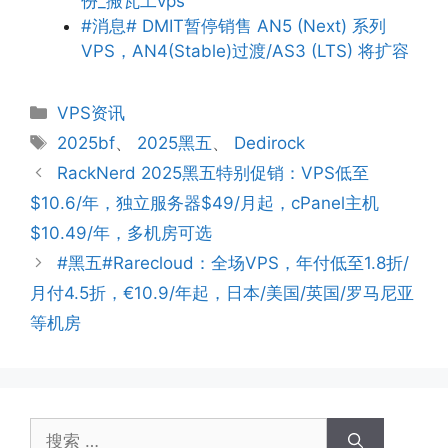
份_搬瓦工vps
#消息# DMIT暂停销售 AN5 (Next) 系列
VPS，AN4(Stable)过渡/AS3 (LTS) 将扩容
分
VPS资讯
类
标
2025bf
、
2025黑五
、
Dedirock
签
RackNerd 2025黑五特别促销：VPS低至
$10.6/年，独立服务器$49/月起，cPanel主机
$10.49/年，多机房可选
#黑五#Rarecloud：全场VPS，年付低至1.8折/
月付4.5折，€10.9/年起，日本/美国/英国/罗马尼亚
等机房
搜