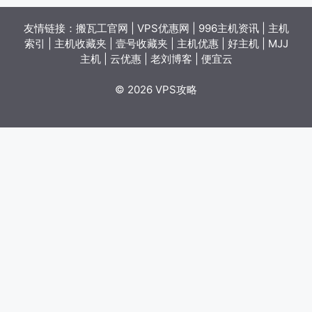
友情链接：
搬瓦工官网
|
VPS优惠网
|
996主机资讯
|
主机
索引
|
主机收藏夹
|
壹号收藏夹
|
主机优惠
|
好主机
|
MJJ
主机
|
云优惠
|
老刘博客
|
便宜云
© 2026 VPS攻略