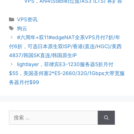
VPS，AN4(Stable)过渡/AS3 (LTS) 将扩容
分
VPS资讯
类
标
狗云
签
#六周年+双11#edgeNAT全系VPS月付7折/年
付6折，可选日本原生双ISP/香港(直连/HGC)/美西
4837/韩国SK直连/韩国原生IP
lightlayer，菲律宾E3-1230服务器5折月付
$55，美国圣何塞2*E5-2660/32G/1Gbps大带宽服
务器月付$99
搜
索：