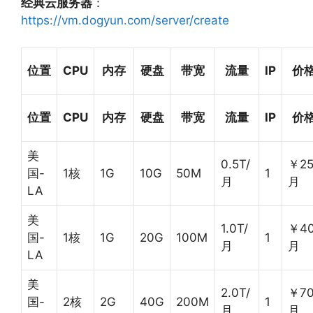
经典云服务器
：
https://vm.dogyun.com/server/create
位置
CPU
内存
硬盘
带宽
流量
IP
价
位置
CPU
内存
硬盘
带宽
流量
IP
价
美
0.5T/
￥25
国-
1核
1G
10G
50M
1
月
月
LA
美
1.0T/
￥40
国-
1核
1G
20G
100M
1
月
月
LA
美
2.0T/
￥70
国-
2核
2G
40G
200M
1
月
月