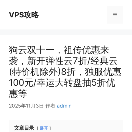
跳
至
VPS攻略
菜
内
容
单
狗云双十一，祖传优惠来
袭，新开弹性云7折/经典云
(特价机除外)8折，独服优惠
100元/幸运大转盘抽5折优
惠等
2025年11月3日
作者
admin
文章目录
展开