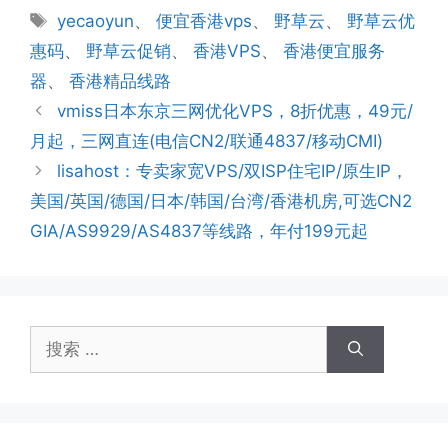
类
标
yecaoyun
、
便宜香港vps
、
野草云
、
野草云优
签
惠码
、
野草云促销
、
香港VPS
、
香港便宜服务
器
、
香港精品线路
vmiss日本东京三网优化VPS，8折优惠，49元/
月起，三网直连(电信CN2/联通4837/移动CMI)
lisahost：专卖家宽VPS/双ISP住宅IP/原生IP，
美国/英国/德国/日本/韩国/台湾/香港机房,可选CN2
GIA/AS9929/AS4837等线路，年付199元起
搜
索：