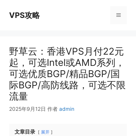
跳
至
VPS攻略
菜
内
容
单
野草云：香港VPS月付22元
起，可选Intel或AMD系列，
可选优质BGP/精品BGP/国
际BGP/高防线路，可选不限
流量
2025年9月12日
作者
admin
文章目录
展开