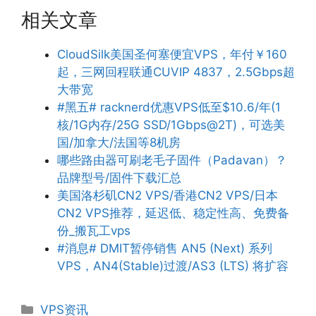
相关文章
CloudSilk美国圣何塞便宜VPS，年付￥160
起，三网回程联通CUVIP 4837，2.5Gbps超
大带宽
#黑五# racknerd优惠VPS低至$10.6/年(1
核/1G内存/25G SSD/1Gbps@2T)，可选美
国/加拿大/法国等8机房
哪些路由器可刷老毛子固件（Padavan）？
品牌型号/固件下载汇总
美国洛杉矶CN2 VPS/香港CN2 VPS/日本
CN2 VPS推荐，延迟低、稳定性高、免费备
份_搬瓦工vps
#消息# DMIT暂停销售 AN5 (Next) 系列
VPS，AN4(Stable)过渡/AS3 (LTS) 将扩容
分
VPS资讯