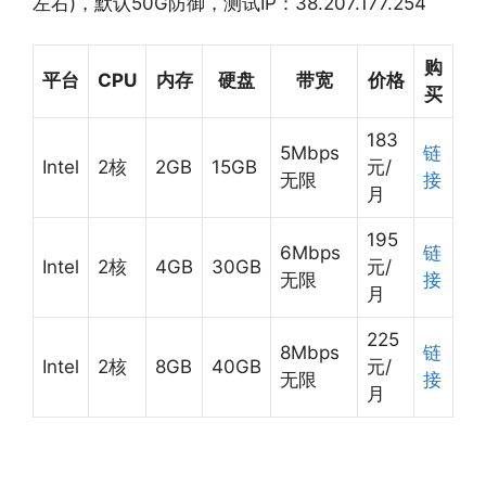
左右)，默认50G防御，测试IP：38.207.177.254
购
平台
CPU
内存
硬盘
带宽
价格
买
183
5Mbps
链
Intel
2核
2GB
15GB
元/
无限
接
月
195
6Mbps
链
Intel
2核
4GB
30GB
元/
无限
接
月
225
8Mbps
链
Intel
2核
8GB
40GB
元/
无限
接
月