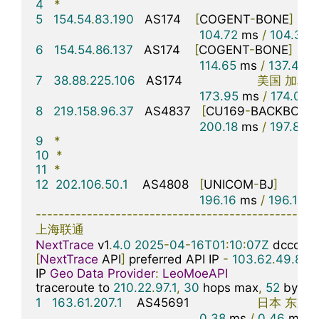
4
*
5
154.54
.
83.190
   AS174    
[
COGENT
-
BONE
]
104.72
 ms 
/
104.32
 
6
154.54
.
86.137
   AS174    
[
COGENT
-
BONE
]
美
114.65
 ms 
/
137.40
 m
7
38.88
.
225.106
   AS174                     
美国
加利
173.95
 ms 
/
174.00
 
8
219.158
.
96.37
   AS4837   
[
CU169
-
BACKBONE
200.18
 ms 
/
197.87
 m
9
*
10
*
11
*
12
202.106
.
50.1
    AS4808   
[
UNICOM
-
BJ
]
中
196.16
 ms 
/
196.12
 m
-------------------------------------------------
上海联通
NextTrace
 v1
.
4.0
2025
-
04
-
16T01
:
10
:
07Z
[
NextTrace
 API
]
 preferred API IP 
-
103.62
.
49.83
-
IP 
Geo
Data
Provider
:
LeoMoeAPI
traceroute to 
210.22
.
97.1
,
30
 hops max
,
52
 bytes
1
163.61
.
207.1
    AS45691                   
日本
东京
0.38
 ms 
/
0.46
 ms 
/