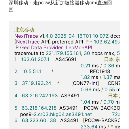
深圳移动：走pccw从新加坡接驳移动cmi直连回
国。
北京移动
NextTrace
 v1
.
4.0
2025
-
04
-
16T01
:
10
:
07Z
[
NextTrace
 API
]
 preferred API IP 
-
103.62
.
49.83
-
IP 
Geo
Data
Provider
:
LeoMoeAPI
traceroute to 
221.179
.
155.161
,
30
 hops max
,
52
 b
1
163.61
.
207.1
    AS45691                   
日本
东京
0.21
 ms 
/
0.36
 ms 
/
2
10.5
.
51.1
*
                         RFC1918          

1.82
 ms 
/
1.37
 ms 
/
2
3
37.19
.
193.24
*
[
CDN77
-
int
]
      CDN77
骨
0.66
 ms 
/
0.55
 ms 
/
4
63.216
.
242.193
  AS3491                    
日本
东京
1.04
 ms 
/
0.70
 ms 
/
5
63.218
.
164.218
  AS3491   
[
PCCW
-
BACKBONE
]
    pos9
-
2.cr03.hkg04.as3491.net
72.84
 
6
63.223
.
60.138
   AS3491   
[
PCCW
-
BACKBONE
233.64
 ms 
/
*
 ms 
/
*