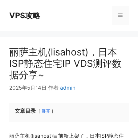
跳
至
VPS攻略
菜
内
容
单
丽萨主机(lisahost)，日本
ISP静态住宅IP VDS测评数
据分享~
2025年5月14日
作者
admin
文章目录
展开
丽萨主机(lisahost)目前新上架了，日本ISP静态住