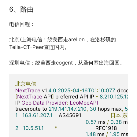
6、路由
电信回程：
北京/上海电信：绕美西走arelion，在洛杉矶的
Telia-CT-Peer直连国内。
深圳电信：绕美西走cogent，从圣何塞出海回国。
北京电信
NextTrace
 v1
.
4.0
2025
-
04
-
16T01
:
10
:
07Z
[
NextTrace
 API
]
 preferred API IP 
-
8.210
.
125.129
-
IP 
Geo
Data
Provider
:
LeoMoeAPI
traceroute to 
219.141
.
147.210
,
30
 hops max
,
52
 b
1
163.61
.
207.1
    AS45691                   
日本
东京
0.57
 ms 
/
0.38
 ms 
/
2
10.5
.
51.1
*
                         RFC1918          

1.48
 ms 
/
1.95
 ms 
/
1