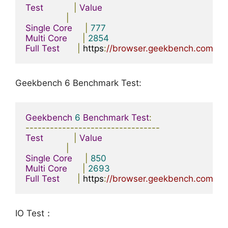
Test
|
Value
|
Single
Core
|
777
Multi
Core
|
2854
Full
Test
|
 https
:
//browser.geekbench.com/v
Geekbench 6 Benchmark Test:
Geekbench
6
Benchmark
Test
:
---------------------------------
Test
|
Value
|
Single
Core
|
850
Multi
Core
|
2693
Full
Test
|
 https
:
//browser.geekbench.com/v6
IO Test：