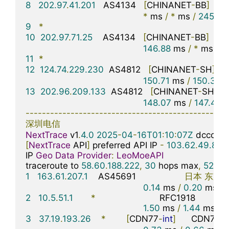
8
202.97
.
41.201
   AS4134   
[
CHINANET
-
BB
]
中
*
 ms 
/
*
 ms 
/
245.96
9
*
10
202.97
.
71.25
    AS4134   
[
CHINANET
-
BB
]
中
146.88
 ms 
/
*
 ms 
/
*
11
*
12
124.74
.
229.230
  AS4812   
[
CHINANET
-
SH
]
150.71
 ms 
/
150.31
 m
13
202.96
.
209.133
  AS4812   
[
CHINANET
-
SH
]
148.07
 ms 
/
147.44
 
-------------------------------------------------
深圳电信
NextTrace
 v1
.
4.0
2025
-
04
-
16T01
:
10
:
07Z
[
NextTrace
 API
]
 preferred API IP 
-
103.62
.
49.83
-
IP 
Geo
Data
Provider
:
LeoMoeAPI
traceroute to 
58.60
.
188.222
,
30
 hops max
,
52
 by
1
163.61
.
207.1
    AS45691                   
日本
东京
0.14
 ms 
/
0.20
 ms 
/
2
10.5
.
51.1
*
                         RFC1918          

1.50
 ms 
/
1.44
 ms 
/
1
3
37.19
.
193.26
*
[
CDN77
-
int
]
      CDN77
骨