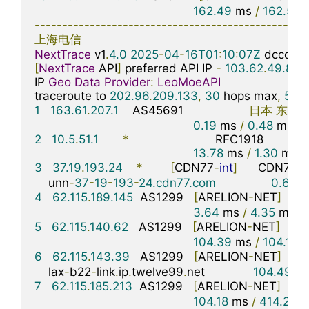
162.49
 ms 
/
162.59
 
-------------------------------------------------
上海电信
NextTrace
 v1
.
4.0
2025
-
04
-
16T01
:
10
:
07Z
[
NextTrace
 API
]
 preferred API IP 
-
103.62
.
49.83
-
IP 
Geo
Data
Provider
:
LeoMoeAPI
traceroute to 
202.96
.
209.133
,
30
 hops max
,
52
 
1
163.61
.
207.1
    AS45691                   
日本
东京
0.19
 ms 
/
0.48
 ms 
/
2
10.5
.
51.1
*
                         RFC1918          

13.78
 ms 
/
1.30
 ms 
/
3
37.19
.
193.24
*
[
CDN77
-
int
]
      CDN77
骨
    unn
-
37
-
19
-
193
-
24.cdn77.com
0.62
 m
4
62.115
.
189.145
  AS1299   
[
ARELION
-
NET
]
日
3.64
 ms 
/
4.35
 ms 
/
5
62.115
.
140.62
   AS1299   
[
ARELION
-
NET
]
美
104.39
 ms 
/
104.17
 
6
62.115
.
143.39
   AS1299   
[
ARELION
-
NET
]
美
    lax
-
b22
-
link
.
ip
.
twelve99
.
net              
104.49
 m
7
62.115
.
185.213
  AS1299   
[
ARELION
-
NET
]
美
104.18
 ms 
/
414.20
 m