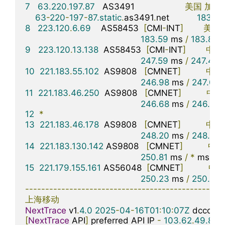
7
63.220
.
197.87
   AS3491                    
美国
加利
63
-
220
-
197
-
87.static
.
as3491
.
net           
183.91
8
223.120
.
6.69
    AS58453  
[
CMI
-
INT
]
美国
183.59
 ms 
/
183.87
 
9
223.120
.
13.138
  AS58453  
[
CMI
-
INT
]
中国
247.59
 ms 
/
247.49
 
10
221.183
.
55.102
  AS9808   
[
CMNET
]
中国
246.98
 ms 
/
247.03
 
11
221.183
.
46.250
  AS9808   
[
CMNET
]
中国
246.68
 ms 
/
246.89
 
12
*
13
221.183
.
46.178
  AS9808   
[
CMNET
]
中国
248.20
 ms 
/
248.04
14
221.183
.
130.142
 AS9808   
[
CMNET
]
中国
250.81
 ms 
/
*
 ms 
/
*
15
221.179
.
155.161
 AS56048  
[
CMNET
]
中
250.23
 ms 
/
250.18
 
-------------------------------------------------
上海移动
NextTrace
 v1
.
4.0
2025
-
04
-
16T01
:
10
:
07Z
[
NextTrace
 API
]
 preferred API IP 
-
103.62
.
49.83
-