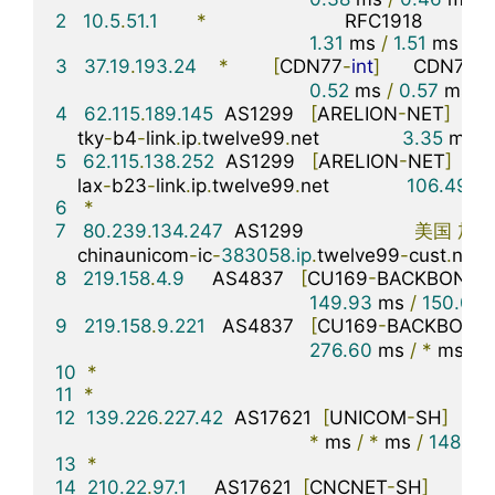
2
10.5
.
51.1
*
                         RFC1918          

1.31
 ms 
/
1.51
 ms 
/
1.
3
37.19
.
193.24
*
[
CDN77
-
int
]
      CDN77
骨
0.52
 ms 
/
0.57
 ms 
/
4
62.115
.
189.145
  AS1299   
[
ARELION
-
NET
]
日
    tky
-
b4
-
link
.
ip
.
twelve99
.
net               
3.35
 ms 
/
5
62.115
.
138.252
  AS1299   
[
ARELION
-
NET
]
美
    lax
-
b23
-
link
.
ip
.
twelve99
.
net              
106.49
 m
6
*
7
80.239
.
134.247
  AS1299                    
美国
加利
    chinaunicom
-
ic
-
383058.ip
.
twelve99
-
cust
.
net  
8
219.158
.
4.9
     AS4837   
[
CU169
-
BACKBONE
]
149.93
 ms 
/
150.00
 
9
219.158
.
9.221
   AS4837   
[
CU169
-
BACKBONE
]
276.60
 ms 
/
*
 ms 
/
*
10
*
11
*
12
139.226
.
227.42
  AS17621  
[
UNICOM
-
SH
]
*
 ms 
/
*
 ms 
/
148.90
13
*
14
210.22
.
97.1
     AS17621  
[
CNCNET
-
SH
]
中