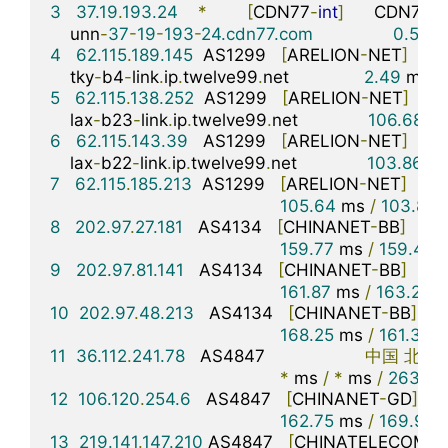
3
37.19
.
193.24
*
[
CDN77
-
int
]
      CDN77
骨
    unn
-
37
-
19
-
193
-
24.cdn77.com
0.50
 m
4
62.115
.
189.145
  AS1299   
[
ARELION
-
NET
]
日
    tky
-
b4
-
link
.
ip
.
twelve99
.
net               
2.49
 ms 
/
5
62.115
.
138.252
  AS1299   
[
ARELION
-
NET
]
美
    lax
-
b23
-
link
.
ip
.
twelve99
.
net              
106.68
 m
6
62.115
.
143.39
   AS1299   
[
ARELION
-
NET
]
美
    lax
-
b22
-
link
.
ip
.
twelve99
.
net              
103.86
 m
7
62.115
.
185.213
  AS1299   
[
ARELION
-
NET
]
美
105.64
 ms 
/
103.83
 
8
202.97
.
27.181
   AS4134   
[
CHINANET
-
BB
]
中
159.77
 ms 
/
159.46
 
9
202.97
.
81.141
   AS4134   
[
CHINANET
-
BB
]
中
161.87
 ms 
/
163.29
 
10
202.97
.
48.213
   AS4134   
[
CHINANET
-
BB
]
168.25
 ms 
/
161.32
 m
11
36.112
.
241.78
   AS4847                    
中国
北京
 
*
 ms 
/
*
 ms 
/
263.72
12
106.120
.
254.6
   AS4847   
[
CHINANET
-
GD
]
162.75
 ms 
/
169.92
 
13
219.141
.
147.210
 AS4847   
[
CHINATELECOM
-
B