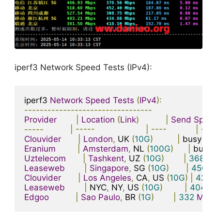
iperf3 Network Speed Tests (IPv4):
iperf3 
Network
Speed
Tests
(
IPv4
):
---------------------------------
Provider
|
Location
(
Link
)
|
Send
Spee
-----
|
-----
|
----
|
----
Clouvider
|
London
,
 UK 
(
10G
)
|
 busy       
Eranium
|
Amsterdam
,
 NL 
(
100G
)
|
 busy   
Uztelecom
|
Tashkent
,
 UZ 
(
10G
)
|
368
Mb
Leaseweb
|
Singapore
,
 SG 
(
10G
)
|
450
M
Clouvider
|
Los
Angeles
,
 CA
,
 US 
(
10G
)
|
425
Leaseweb
|
 NYC
,
 NY
,
 US 
(
10G
)
|
404
Mb
Edgoo
|
Sao
Paulo
,
 BR 
(
1G
)
|
332
Mbit