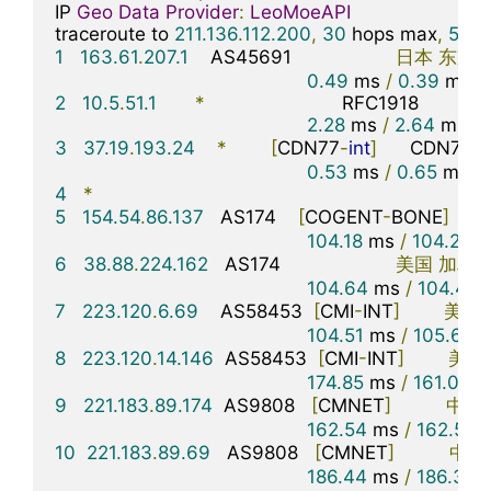
IP 
Geo
Data
Provider
:
LeoMoeAPI
traceroute to 
211.136
.
112.200
,
30
 hops max
,
52
 b
1
163.61
.
207.1
    AS45691                   
日本
东京
0.49
 ms 
/
0.39
 ms 
/
2
10.5
.
51.1
*
                         RFC1918          

2.28
 ms 
/
2.64
 ms 
/
3
37.19
.
193.24
*
[
CDN77
-
int
]
      CDN77
骨
0.53
 ms 
/
0.65
 ms 
/
4
*
5
154.54
.
86.137
   AS174    
[
COGENT
-
BONE
]
美
104.18
 ms 
/
104.21
 m
6
38.88
.
224.162
   AS174                     
美国
加利
104.64
 ms 
/
104.44
 
7
223.120
.
6.69
    AS58453  
[
CMI
-
INT
]
美国
104.51
 ms 
/
105.64
 
8
223.120
.
14.146
  AS58453  
[
CMI
-
INT
]
美国
174.85
 ms 
/
161.07
 m
9
221.183
.
89.174
  AS9808   
[
CMNET
]
中国
162.54
 ms 
/
162.50
 
10
221.183
.
89.69
   AS9808   
[
CMNET
]
中国
186.44
 ms 
/
186.35
 