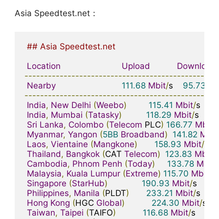
Asia Speedtest.net：
## Asia Speedtest.net
Location
Upload
Download
-------------------------------------------------
Nearby
111.68
Mbit
/
s    
95.73
Mb
-------------------------------------------------
India
,
New
Delhi
(
Weebo
)
115.41
Mbit
/
s    
11
India
,
Mumbai
(
Tatasky
)
118.29
Mbit
/
s    
17
Sri
Lanka
,
Colombo
(
Telecom
 PLC
)
166.77
Mbit
/
s
Myanmar
,
Yangon
(
5BB
Broadband
)
141.82
Mbit
Laos
,
Vientaine
(
Mangkone
)
158.93
Mbit
/
s    
Thailand
,
Bangkok
(
CAT 
Telecom
)
123.83
Mbit
/
s
Cambodia
,
Phnom
Penh
(
Today
)
133.78
Mbit
/
Malaysia
,
Kuala
Lumpur
(
Extreme
)
115.70
Mbit
/
s 
Singapore
(
StarHub
)
190.93
Mbit
/
s    
13
Philippines
,
Manila
(
PLDT
)
233.21
Mbit
/
s    
3
Hong
Kong
(
HGC 
Global
)
224.30
Mbit
/
s    
Taiwan
,
Taipei
(
TAIFO
)
116.68
Mbit
/
s    
117