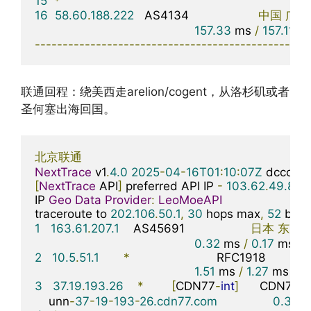
15
*
16
58.60
.
188.222
   AS4134                    
中国
广东
157.33
 ms 
/
157.11
 m
-------------------------------------------------
联通回程：绕美西走arelion/cogent，从洛杉矶或者
圣何塞出海回国。
北京联通
NextTrace
 v1
.
4.0
2025
-
04
-
16T01
:
10
:
07Z
[
NextTrace
 API
]
 preferred API IP 
-
103.62
.
49.83
-
IP 
Geo
Data
Provider
:
LeoMoeAPI
traceroute to 
202.106
.
50.1
,
30
 hops max
,
52
 byte
1
163.61
.
207.1
    AS45691                   
日本
东京
0.32
 ms 
/
0.17
 ms 
/
2
10.5
.
51.1
*
                         RFC1918          

1.51
 ms 
/
1.27
 ms 
/
1
3
37.19
.
193.26
*
[
CDN77
-
int
]
      CDN77
骨
    unn
-
37
-
19
-
193
-
26.cdn77.com
0.36
 m