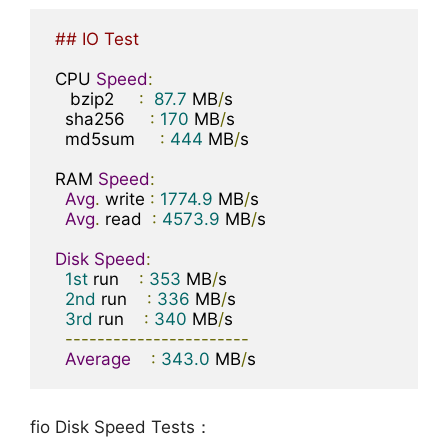
## IO Test
 CPU 
Speed
:
    bzip2     
:
87.7
 MB
/
s

   sha256     
:
170
 MB
/
s

   md5sum     
:
444
 MB
/
s

 RAM 
Speed
:
Avg
.
 write 
:
1774.9
 MB
/
s

Avg
.
 read  
:
4573.9
 MB
/
s

Disk
Speed
:
1st
 run    
:
353
 MB
/
s

2nd
 run    
:
336
 MB
/
s

3rd
 run    
:
340
 MB
/
s

-----------------------
Average
:
343.0
 MB
/
s
fio Disk Speed Tests：