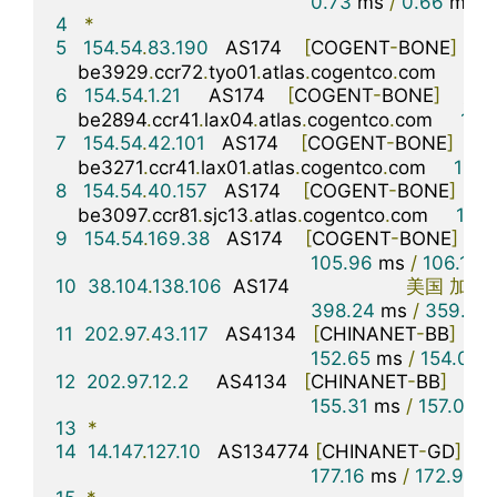
0.73
 ms 
/
0.66
 ms 
/
4
*
5
154.54
.
83.190
   AS174    
[
COGENT
-
BONE
]
    be3929
.
ccr72
.
tyo01
.
atlas
.
cogentco
.
com     
109
6
154.54
.
1.21
     AS174    
[
COGENT
-
BONE
]
美
    be2894
.
ccr41
.
lax04
.
atlas
.
cogentco
.
com     
106
7
154.54
.
42.101
   AS174    
[
COGENT
-
BONE
]
美
    be3271
.
ccr41
.
lax01
.
atlas
.
cogentco
.
com     
105.
8
154.54
.
40.157
   AS174    
[
COGENT
-
BONE
]
美
    be3097
.
ccr81
.
sjc13
.
atlas
.
cogentco
.
com     
107.
9
154.54
.
169.38
   AS174    
[
COGENT
-
BONE
]
105.96
 ms 
/
106.13
 
10
38.104
.
138.106
  AS174                     
美国
加利
398.24
 ms 
/
359.88
11
202.97
.
43.117
   AS4134   
[
CHINANET
-
BB
]
中
152.65
 ms 
/
154.00
 
12
202.97
.
12.2
     AS4134   
[
CHINANET
-
BB
]
中
155.31
 ms 
/
157.08
 m
13
*
14
14.147
.
127.10
   AS134774 
[
CHINANET
-
GD
]
177.16
 ms 
/
172.96
 m