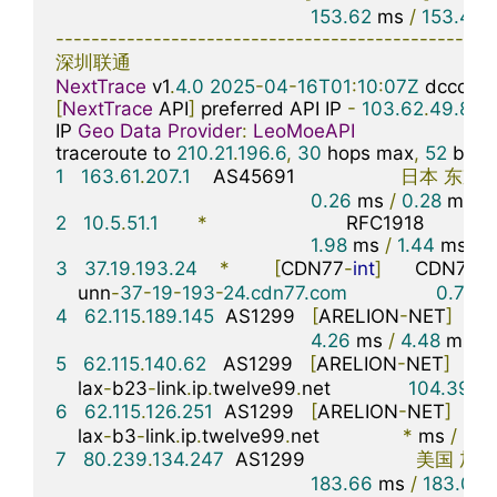
153.62
 ms 
/
153.49
 
-------------------------------------------------
深圳联通
NextTrace
 v1
.
4.0
2025
-
04
-
16T01
:
10
:
07Z
[
NextTrace
 API
]
 preferred API IP 
-
103.62
.
49.83
-
IP 
Geo
Data
Provider
:
LeoMoeAPI
traceroute to 
210.21
.
196.6
,
30
 hops max
,
52
 byte
1
163.61
.
207.1
    AS45691                   
日本
东京
0.26
 ms 
/
0.28
 ms 
/
2
10.5
.
51.1
*
                         RFC1918          

1.98
 ms 
/
1.44
 ms 
/
1
3
37.19
.
193.24
*
[
CDN77
-
int
]
      CDN77
骨
    unn
-
37
-
19
-
193
-
24.cdn77.com
0.70
 m
4
62.115
.
189.145
  AS1299   
[
ARELION
-
NET
]
日
4.26
 ms 
/
4.48
 ms 
/
5
62.115
.
140.62
   AS1299   
[
ARELION
-
NET
]
美
    lax
-
b23
-
link
.
ip
.
twelve99
.
net              
104.39
 m
6
62.115
.
126.251
  AS1299   
[
ARELION
-
NET
]
美
    lax
-
b3
-
link
.
ip
.
twelve99
.
net               
*
 ms 
/
106
7
80.239
.
134.247
  AS1299                    
美国
加利
183.66
 ms 
/
183.07
 