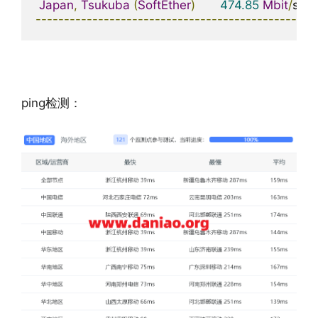
Japan
,
Tsukuba
(
SoftEther
)
474.85
Mbit
/
s    
-------------------------------------------------
ping检测：