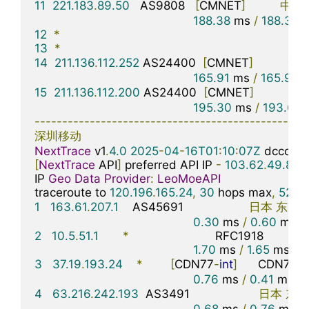
11
221.183
.
89.50
   AS9808   
[
CMNET
]
中国
188.38
 ms 
/
188.39
 
12
*
13
*
14
211.136
.
112.252
 AS24400  
[
CMNET
]
中
165.91
 ms 
/
165.93
 
15
211.136
.
112.200
 AS24400  
[
CMNET
]
中
195.30
 ms 
/
193.65
 
-------------------------------------------------
深圳移动
NextTrace
 v1
.
4.0
2025
-
04
-
16T01
:
10
:
07Z
[
NextTrace
 API
]
 preferred API IP 
-
103.62
.
49.83
-
IP 
Geo
Data
Provider
:
LeoMoeAPI
traceroute to 
120.196
.
165.24
,
30
 hops max
,
52
 b
1
163.61
.
207.1
    AS45691                   
日本
东京
0.30
 ms 
/
0.60
 ms 
/
2
10.5
.
51.1
*
                         RFC1918          

1.70
 ms 
/
1.65
 ms 
/
1
3
37.19
.
193.24
*
[
CDN77
-
int
]
      CDN77
骨
0.76
 ms 
/
0.41
 ms 
/
4
63.216
.
242.193
  AS3491                    
日本
东京