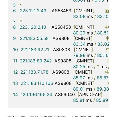
0.68
 ms 
/
0.76
 ms 
/
5
*
6
223.121
.
2.49
    AS58453  
[
CMI
-
INT
]
新加
83.08
 ms 
/
83.10
 ms
7
*
8
223.120
.
2.10
    AS58453  
[
CMI
-
INT
]
中国
80.29
 ms 
/
80.51
 ms
9
221.183
.
55.58
   AS9808   
[
CMNET
]
中国
83.34
 ms 
/
83.02
 ms
10
221.183
.
92.21
   AS9808   
[
CMNET
]
中国
79.98
 ms 
/
80.16
 ms
11
221.183
.
89.242
  AS9808   
[
CMNET
]
中国
80.25
 ms 
/
*
 ms 
/
*
12
221.183
.
71.78
   AS9808   
[
CMNET
]
中国
85.97
 ms 
/
85.87
 ms
13
221.183
.
110.166
 AS9808   
[
CMNET
]
中国
89.01
 ms 
/
89.38
 ms
14
120.196
.
165.24
  AS56040  
[
APNIC
-
AP
]
中
85.81
 ms 
/
85.89
 ms 