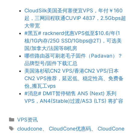
CloudSilk美国圣何塞便宜VPS，年付￥160
起，三网回程联通CUVIP 4837，2.5Gbps超
大带宽
#黑五# racknerd优惠VPS低至$10.6/年(1
核/1G内存/25G SSD/1Gbps@2T)，可选美
国/加拿大/法国等8机房
哪些路由器可刷老毛子固件（Padavan）？
品牌型号/固件下载汇总
美国洛杉矶CN2 VPS/香港CN2 VPS/日本
CN2 VPS推荐，延迟低、稳定性高、免费备
份_搬瓦工vps
#消息# DMIT暂停销售 AN5 (Next) 系列
VPS，AN4(Stable)过渡/AS3 (LTS) 将扩容
分
VPS资讯
类
标
cloudcone
、
CloudCone优惠码
、
CloudCone
签