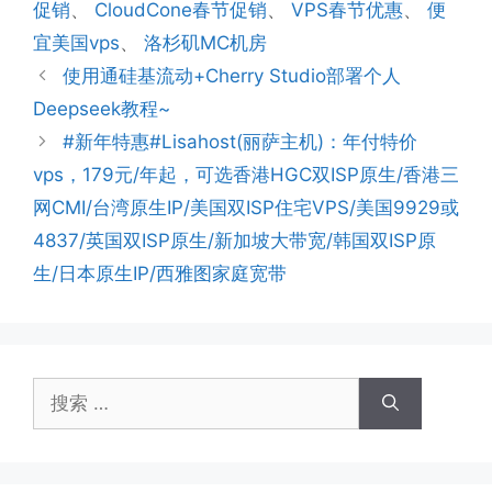
促销
、
CloudCone春节促销
、
VPS春节优惠
、
便
宜美国vps
、
洛杉矶MC机房
使用通硅基流动+Cherry Studio部署个人
Deepseek教程~
#新年特惠#Lisahost(丽萨主机)：年付特价
vps，179元/年起，可选香港HGC双ISP原生/香港三
网CMI/台湾原生IP/美国双ISP住宅VPS/美国9929或
4837/英国双ISP原生/新加坡大带宽/韩国双ISP原
生/日本原生IP/西雅图家庭宽带
搜
索：