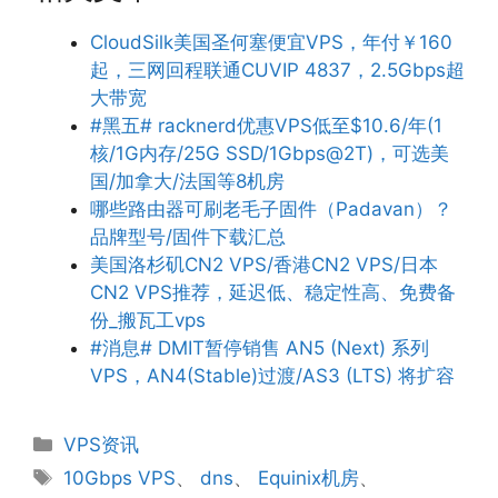
CloudSilk美国圣何塞便宜VPS，年付￥160
起，三网回程联通CUVIP 4837，2.5Gbps超
大带宽
#黑五# racknerd优惠VPS低至$10.6/年(1
核/1G内存/25G SSD/1Gbps@2T)，可选美
国/加拿大/法国等8机房
哪些路由器可刷老毛子固件（Padavan）？
品牌型号/固件下载汇总
美国洛杉矶CN2 VPS/香港CN2 VPS/日本
CN2 VPS推荐，延迟低、稳定性高、免费备
份_搬瓦工vps
#消息# DMIT暂停销售 AN5 (Next) 系列
VPS，AN4(Stable)过渡/AS3 (LTS) 将扩容
分
VPS资讯
类
标
10Gbps VPS
、
dns
、
Equinix机房
、