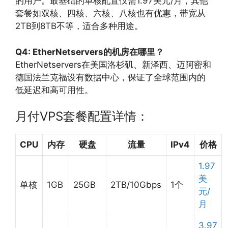
的用户。最基础的单核配置仅需1.97美元/月，其他
套餐如双核、四核、六核、八核也有优惠，带宽从
2TB到8TB不等，适合多种用途。
Q4: EtherNetservers的机房在哪里？
EtherNetservers在美国洛杉矶、新泽西、迈阿密和
德国法兰克福设有数据中心，保证了全球范围内的
低延迟和高可用性。
月付VPS套餐配置详情：
CPU
内存
硬盘
流量
IPv4
价格
1.97
美
单核
1GB
25GB
2TB/10Gbps
1个
元/
月
3.97