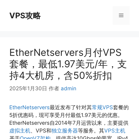
跳
至
VPS攻略
菜
内
容
单
EtherNetservers月付VPS
套餐，最低1.97美元/年，支
持4大机房，含50%折扣
2025年1月30日
作者
admin
EtherNetservers
最近发布了针对其
常规VPS
套餐的
5折优惠码，现可享受月付最低1.97美元的优惠。
EtherNetservers自2014年7月运营以来，主要提供
虚拟主机
、VPS和
独立服务器
等服务。其
VPS主机
基于
OpenVZ架构
，提供高达10Gbps的带宽，IPv4