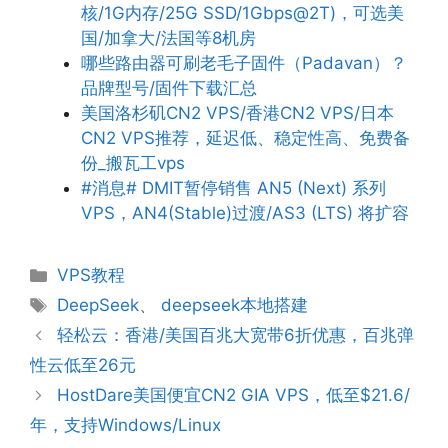
核/1G内存/25G SSD/1Gbps@2T)，可选美
国/加拿大/法国等8机房
哪些路由器可刷老毛子固件（Padavan）？
品牌型号/固件下载汇总
美国洛杉矶CN2 VPS/香港CN2 VPS/日本
CN2 VPS推荐，延迟低、稳定性高、免费备
份_搬瓦工vps
#消息# DMIT暂停销售 AN5 (Next) 系列
VPS，AN4(Stable)过渡/AS3 (LTS) 将扩容
分
VPS教程
类
标
DeepSeek
、
deepseek本地搭建
签
轻松云：香港/美国百兆大宽带6折优惠，百兆弹
性云低至26元
HostDare美国便宜CN2 GIA VPS，低至$21.6/
年，支持Windows/Linux