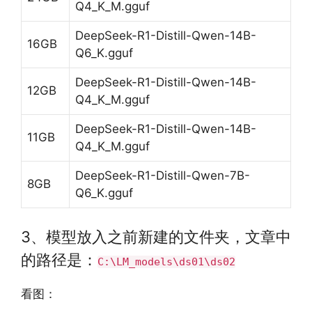
Q4_K_M.gguf
DeepSeek-R1-Distill-Qwen-14B-
16GB
Q6_K.gguf
DeepSeek-R1-Distill-Qwen-14B-
12GB
Q4_K_M.gguf
DeepSeek-R1-Distill-Qwen-14B-
11GB
Q4_K_M.gguf
DeepSeek-R1-Distill-Qwen-7B-
8GB
Q6_K.gguf
3、模型放入之前新建的文件夹，文章中
的路径是：
C
:
\LM_models\ds01\ds02
看图：